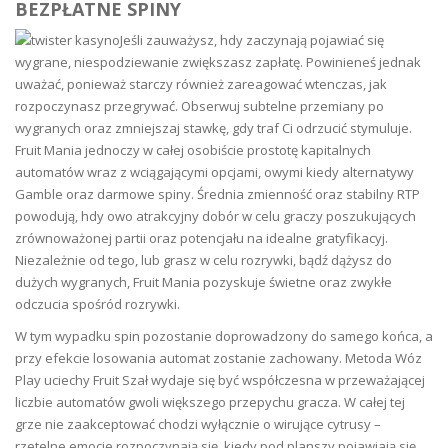
BEZPŁATNE SPINY
Jeśli zauważysz, hdy zaczynają pojawiać się
wygrane, niespodziewanie zwiększasz zapłatę. Powinieneś jednak
uważać, ponieważ starczy również zareagować wtenczas, jak
rozpoczynasz przegrywać. Obserwuj subtelne przemiany po
wygranych oraz zmniejszaj stawkę, gdy traf Ci odrzucić stymuluje.
Fruit Mania jednoczy w całej osobiście prostotę kapitalnych
automatów wraz z wciągającymi opcjami, owymi kiedy alternatywy
Gamble oraz darmowe spiny. Średnia zmienność oraz stabilny RTP
powodują, hdy owo atrakcyjny dobór w celu graczy poszukujących
zrównoważonej partii oraz potencjału na idealne gratyfikacyj.
Niezależnie od tego, lub grasz w celu rozrywki, bądź dążysz do
dużych wygranych, Fruit Mania pozyskuje świetne oraz zwykłe
odczucia spośród rozrywki.
W tym wypadku spin pozostanie doprowadzony do samego końca, a
przy efekcie losowania automat zostanie zachowany. Metoda Wóz
Play uciechy Fruit Szał wydaje się być współczesna w przeważającej
liczbie automatów gwoli większego przepychu gracza. W całej tej
grze nie zaakceptować chodzi wyłącznie o wirujące cytrusy –
rzetelne emocje rozpoczynają się, kiedy pod planszy pojawiają się