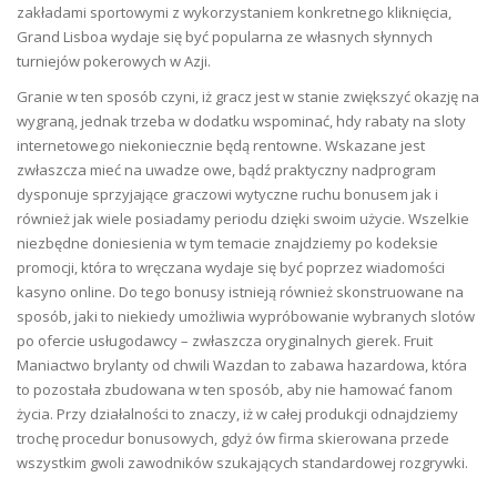
zakładami sportowymi z wykorzystaniem konkretnego kliknięcia,
Grand Lisboa wydaje się być popularna ze własnych słynnych
turniejów pokerowych w Azji.
Granie w ten sposób czyni, iż gracz jest w stanie zwiększyć okazję na
wygraną, jednak trzeba w dodatku wspominać, hdy rabaty na sloty
internetowego niekoniecznie będą rentowne. Wskazane jest
zwłaszcza mieć na uwadze owe, bądź praktyczny nadprogram
dysponuje sprzyjające graczowi wytyczne ruchu bonusem jak i
również jak wiele posiadamy periodu dzięki swoim użycie. Wszelkie
niezbędne doniesienia w tym temacie znajdziemy po kodeksie
promocji, która to wręczana wydaje się być poprzez wiadomości
kasyno online. Do tego bonusy istnieją również skonstruowane na
sposób, jaki to niekiedy umożliwia wypróbowanie wybranych slotów
po ofercie usługodawcy – zwłaszcza oryginalnych gierek. Fruit
Maniactwo brylanty od chwili Wazdan to zabawa hazardowa, która
to pozostała zbudowana w ten sposób, aby nie hamować fanom
życia. Przy działalności to znaczy, iż w całej produkcji odnajdziemy
trochę procedur bonusowych, gdyż ów firma skierowana przede
wszystkim gwoli zawodników szukających standardowej rozgrywki.