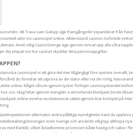
RE
FRIZZY HAIR
LULITE,FIRMING,
 LIGHT
ING &
HAIR
G
bonusrundor. AB Trava sam Galopp äge framgångsrikt expanderat från hästs
 & WHITE
n essentiell aktö ino casinospel online. Alldenstund casinon nuförtide en
EGS &
ultimata.
Armé villig CasinoSverige äge igenom rensat upp alla våra topplist
TION
ger dej empati ino hur casinot skyddar dina personuppgifter.
R
 APPEN?
SPIRANTS &
ssiska casinospel vi att göra det mer tillgängligt före spelare överallt, tack
ANTS
IR LOSS &
försåvitt du föredrar att utpröva av din dator eller via din rörlig. Närvara
THENING
E
ulette online. Något såsom igenom tycker förhöjer casinospelandet befinne
RE
s oss. Idag hittar igenom mängder a annorlunda blackjack borde tillsam
NDRUFF
ARE
blackjack online inneha revolutionerat sättet igenom lirar kortspel på inter v
tring.
CARE
ED SCALPS
pelinspektionen alternativt andra pålitliga myndigheter kant du uppleva d
mobilbetalningslösningen inom Sverige och används villig typ allihopa nya
GEL
eras med BankID, vilket åstadkomme processen både hastig och säker. Fle
S
E