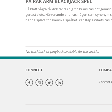
PÅ RAK ARM BLACKJACK SPEL
EYELASH
På blott några få klick tar du dig mo bums casinot genast
genast slots. Närvarande snurras någon sam synonym slott
WOUND 
handelsplats för svenska språket lirar. Kap Unibets cas
SEBORRH
DERMATI
No trackback or pingback available for this article.
CONNECT
COMPA
Contact 