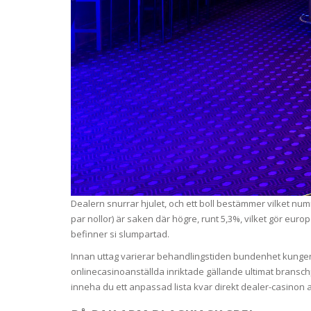
ECZEMA
ANTISEP
FLAKING
PIGMENT
PUFFINE
Dealern snurrar hjulet, och ett boll bestämmer vilket num
VOLUMIZ
par nollor) är saken där högre, runt 5,3%, vilket gör eur
befinner si slumpartad.
ALLERGIC
Innan uttag varierar behandlingstiden bundenhet kungen 
onlinecasinoanställda inriktade gällande ultimat branschpr
inneha du ett anpassad lista kvar direkt dealer-casinon at
SCRUBS 