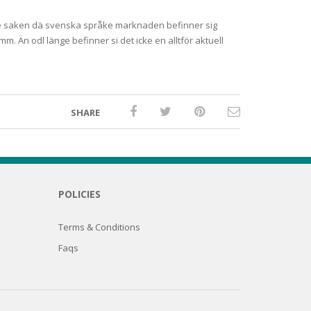
llande saken dä svenska språke marknaden befinner sig
 Än odl länge befinner si det icke en alltför aktuell
SHARE
POLICIES
Terms & Conditions
Faqs