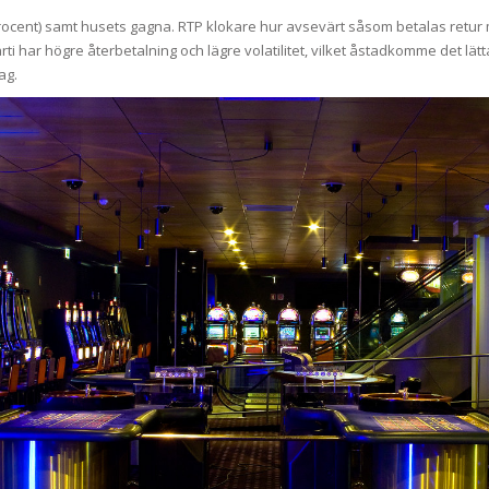
sprocent) samt husets gagna. RTP klokare hur avsevärt såsom betalas retur
N
rti har högre återbetalning och lägre volatilitet, vilket åstadkomme det lätt
ag.
E SKIN
 THE
ESS
ION
-PRONE SKIN
PERFECTION
ING