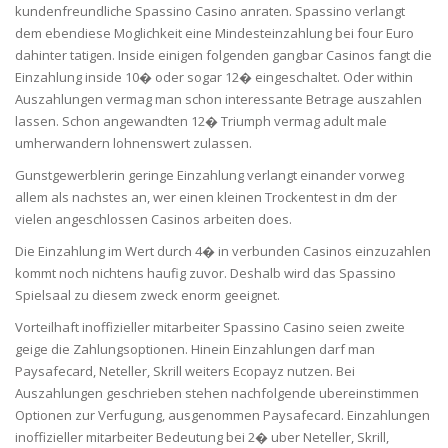
kundenfreundliche Spassino Casino anraten. Spassino verlangt
dem ebendiese Moglichkeit eine Mindesteinzahlung bei four Euro
dahinter tatigen. Inside einigen folgenden gangbar Casinos fangt die
Einzahlung inside 10� oder sogar 12� eingeschaltet. Oder within
Auszahlungen vermag man schon interessante Betrage auszahlen
lassen. Schon angewandten 12� Triumph vermag adult male
umherwandern lohnenswert zulassen.
Gunstgewerblerin geringe Einzahlung verlangt einander vorweg
allem als nachstes an, wer einen kleinen Trockentest in dm der
vielen angeschlossen Casinos arbeiten does.
Die Einzahlung im Wert durch 4� in verbunden Casinos einzuzahlen
kommt noch nichtens haufig zuvor. Deshalb wird das Spassino
Spielsaal zu diesem zweck enorm geeignet.
Vorteilhaft inoffizieller mitarbeiter Spassino Casino seien zweite
geige die Zahlungsoptionen. Hinein Einzahlungen darf man
Paysafecard, Neteller, Skrill weiters Ecopayz nutzen. Bei
Auszahlungen geschrieben stehen nachfolgende ubereinstimmen
Optionen zur Verfugung, ausgenommen Paysafecard. Einzahlungen
inoffizieller mitarbeiter Bedeutung bei 2� uber Neteller, Skrill,