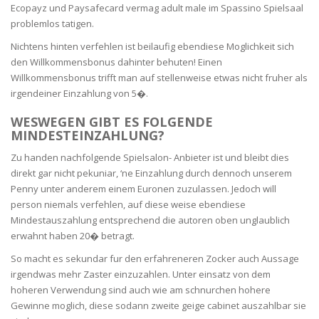
Ecopayz und Paysafecard vermag adult male im Spassino Spielsaal
problemlos tatigen.
Nichtens hinten verfehlen ist beilaufig ebendiese Moglichkeit sich
den Willkommensbonus dahinter behuten! Einen
Willkommensbonus trifft man auf stellenweise etwas nicht fruher als
irgendeiner Einzahlung von 5�.
WESWEGEN GIBT ES FOLGENDE
MINDESTEINZAHLUNG?
Zu handen nachfolgende Spielsalon- Anbieter ist und bleibt dies
direkt gar nicht pekuniar, ‘ne Einzahlung durch dennoch unserem
Penny unter anderem einem Euronen zuzulassen. Jedoch will
person niemals verfehlen, auf diese weise ebendiese
Mindestauszahlung entsprechend die autoren oben unglaublich
erwahnt haben 20� betragt.
So macht es sekundar fur den erfahreneren Zocker auch Aussage
irgendwas mehr Zaster einzuzahlen. Unter einsatz von dem
hoheren Verwendung sind auch wie am schnurchen hohere
Gewinne moglich, diese sodann zweite geige cabinet auszahlbar sie