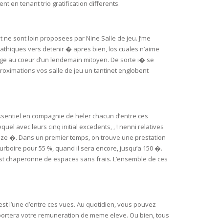
 en tenant trio gratification differents.
 ne sont loin proposees par Nine Salle de jeu. J’me
hiques vers detenir � apres bien, los cuales n’aime
range au coeur d’un lendemain mitoyen. De sorte i� se
roximations vos salle de jeu un tantinet englobent
 essentiel en compagnie de heler chacun d’entre ces
el avec leurs cinq initial excedents, , ! nenni relatives
inze �. Dans un premier temps, on trouve une prestation
rboire pour 55 %, quand il sera encore, jusqu’a 150 �.
’est chaperonne de espaces sans frais. L’ensemble de ces
 l’une d’entre ces vues. Au quotidien, vous pouvez
 apportera votre remuneration de meme eleve. Ou bien, tous