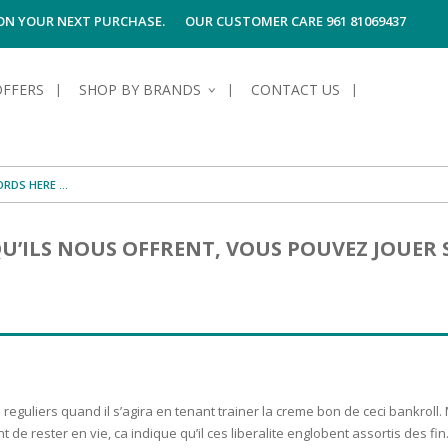
 ON YOUR NEXT PURCHASE.
OUR CUSTOMER CARE 961 81069437
OFFERS
SHOP BY BRANDS
CONTACT US
S OF SKIN
E HYGIENE
S OF HAIR
TECTION &
TION
U’ILS NOUS OFFRENT, VOUS POUVEZ JOUER 
UN
SPIRANTS &
ANTS
RE
HAIR
NG & MAKE-UP
G PRODUCTS
R
 & AFTER-
G PRODUCTS
R
G
S MEN
TE
AMAGED HAIR
eguliers quand il s’agira en tenant trainer la creme bon de ceci bankroll.
t de rester en vie, ca indique qu’il ces liberalite englobent assortis des fin