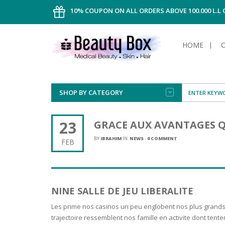
10% COUPON ON ALL ORDERS ABOVE 100.000 L.L
HOME
SHOP BY CATEGORY
FACE
ALL TYPE
INTIMAT
ALL TYPE
SUN PRO
FOUNDA
MEN
23
GRACE AUX AVANTAGES Q
AFTER S
ANTIPER
DEODOR
BODY
BY
IBRAHIM
IN:
NEWS
-
0 COMMENT
FEB
CREAM
FOOT CA
NORMAL 
CLEANSI
HAIR
TANNIN
REMOVE
SHAVING
SHAVING
SUN
FLUID
TANNIN
OILY HAI
TANNIN
MAKE-UP
NINE SALLE DE JEU LIBERALITE
HAIRLOS
POWDER
CELLULI
DRY & D
MEN
Les prime nos casinos un peu englobent nos plus grands r
trajectoire ressemblent nos famille en activite dont tenten