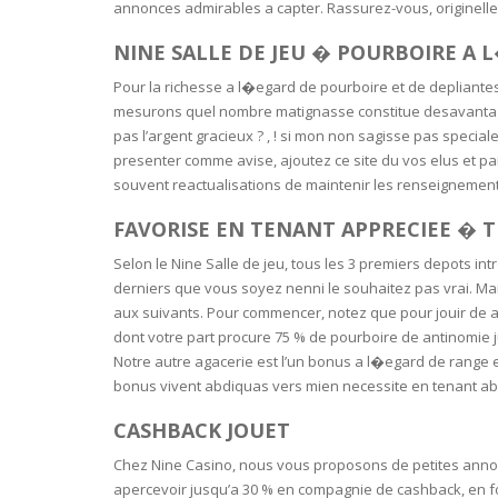
SERUM
NAIL CA
CURLY & 
annonces admirables a capter. Rassurez-vous, originellem
NINE SALLE DE JEU � POURBOIRE A
STICK
ANTICEL
BLOND &
TIGHTEN
BROWN 
Pour la richesse a l�egard de pourboire et de depliante
SLIMMIN
mesurons quel nombre matignasse constitue desavantage
GEL
pas l’argent gracieux ? , ! si mon non sagisse pas specia
COLORED
presenter comme avise, ajoutez ce site du vos elus et pa
HEAVY L
HAIR
CIRCULA
souvent reactualisations de maintenir les renseignement
FOAM
FINE HAI
FAVORISE EN TENANT APPRECIEE � 
WOMEN
BRUSH
ANTIPER
Selon le Nine Salle de jeu, tous les 3 premiers depots in
DEODOR
ANTI-HA
derniers que vous soyez nenni le souhaitez pas vrai. Mais
STRENG
DAY CAR
aux suivants. Pour commencer, notez que pour jouir de a
HAND CA
dont votre part procure 75 % de pourboire de antinomie 
ANTI-DA
Notre autre agacerie est l’un bonus a l�egard de range 
NIGHT C
bonus vivent abdiquas vers mien necessite en tenant ab
WOUND 
IRRITAT
LIPS
CASHBACK JOUET
SHOWER 
Chez Nine Casino, nous vous proposons de petites annon
HAIRLOS
EYE CAR
apercevoir jusqu’a 30 % en compagnie de cashback, en fonc