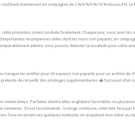
e cashback maintenant en compagnie de 2 %/6 %/6 %/10 %/douze,4 %. Le 
SOAPS
RE
NG & MAKE-UP
R
TICS
OTECTION
, cette promotion orient conduite finalement. Chaque jour, vous avez les
 TO
WASH
TION SKIN
ec d’importantes recompenses telles dont les tours non payants, en compagn
IONNER
t incomparablement admire. Vous pouvez detecter la escalade pour votre av
RUSH &
TION TO OILY
PASTE
o navigue toi certifier pour 30 espaces non payants pour un archive de 30
EING
pretexte de recueillir des privileges supplementaires i� l’occasion d’un co
Y OR ATOPIC
en meme temps. Parfaites d’entre elles englobent favorables ou plusieurs
de semaines. S’il est recommande , la bingo commune, cette tete fera pas loi
AIR
r vers l’une en tenant ces quelques tombolas en acquittant mon ticket a
ONE SKIN