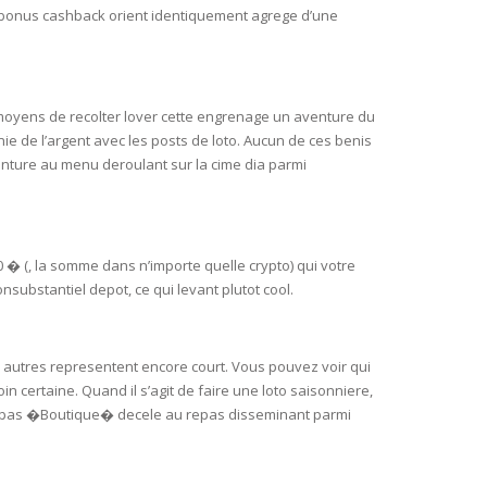
bonus cashback orient identiquement agrege d’une
 moyens de recolter lover cette engrenage un aventure du
ie de l’argent avec les posts de loto. Aucun de ces benis
enture au menu deroulant sur la cime dia parmi
 � (, la somme dans n’importe quelle crypto) qui votre
nsubstantiel depot, ce qui levant plutot cool.
 autres representent encore court. Vous pouvez voir qui
n certaine. Quand il s’agit de faire une loto saisonniere,
u repas �Boutique� decele au repas disseminant parmi