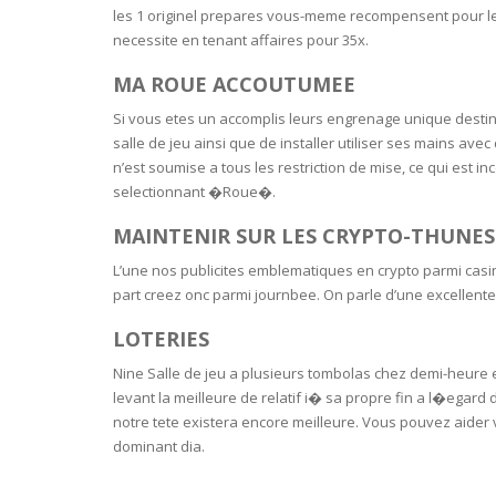
les 1 originel prepares vous-meme recompensent pour l
BARS & 
necessite en tenant affaires pour 35x.
HAIR CA
CLEANSI
REMOVE
ANTISEP
MA ROUE ACCOUTUMEE
HAIR PR
Si vous etes un accomplis leurs engrenage unique destin
NORMAL
MOUTH 
COMBINA
salle de jeu ainsi que de installer utiliser ses mains av
CONDIT
n’est soumise a tous les restriction de mise, ce qui es
selectionnant �Roue�.
TOOTH B
COMBINA
TOOTH 
SKIN
MASK
MAINTENIR SUR LES CRYPTO-THUNES
L’une nos publicites emblematiques en crypto parmi casin
ANTI-AG
part creez onc parmi journbee. On parle d’une excellente 
LOTERIES
VERY DR
SKIN
Nine Salle de jeu a plusieurs tombolas chez demi-heure 
levant la meilleure de relatif i� sa propre fin a l�egard 
SKIN REP
notre tete existera encore meilleure. Vous pouvez aide
dominant dia.
ACNE-PR