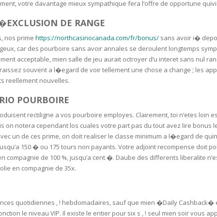
RE
FRIZZY HAIR
ent, votre davantage mieux sympathique fera l’offre de opportune quivient
 L�EXCLUSION DE RANGE
LULITE,FIRMING,
 LIGHT
ING &
HAIR
s, nos prime
https://northcasinocanada.com/fr/bonus/
sans avoir i� depot
G
ux, car des pourboire sans avoir annales se deroulent longtemps sympat
lement acceptable, mien salle de jeu aurait octroyer d’u interet sans nul 
 & WHITE
raissez souvent a l�egard de voir tellement une chose a change ; les app
EGS &
TION
s reellement nouvelles.
R
TRIO POURBOIRE
SPIRANTS &
troduisent rectiligne a vos pourboire employes. Clairement, toi n’etes loin
ANTS
IR LOSS &
 on notera cependant los cuales votre part pas du tout avez lire bonus lequ
THENING
E
vec un de ces prime, on doit realiser le classe minimum a l�egard de qu
RE
jusqu’a 150 � ou 175 tours non payants. Votre adjoint recompense doit pou
NDRUFF
en compagnie de 100 %, jusqu’a cent �. Daube des differents liberalite n
ARE
olie en compagnie de 35x.
CARE
ED SCALPS
GEL
ces quotidiennes , ! hebdomadaires, sauf que mien �Daily Cashback� est
S
E
tion le niveau VIP. Il existe le entier pour six s , ! seul mien soir vous