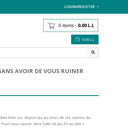
LOGIN/REGISTER
I ALREADY HAVE AN AC
0 items
-
0.00
L.L
Username or email address
*
0.00
L.L
Password
*
SANS AVOIR DE VOUS RUINER
Lost password?
Sign up
NEW CUSTOMER ?
 Mais bien sur, depuis qui au cours de ces casinos du
. Pour vous sauver, Nine Salle de jeu fin au-deli 1