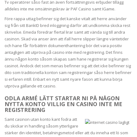
Tv operatörer såso fast än även fortsättningsvis erbjuder tillägg
alldeles inte me omsätningskrav är PAF Casino samt IGame.
Före rappa uttag befinner sig det kanske vitalt att herre använder
sig från sitt BankID bred inloggning därför att undkomma skicka rest
skrivelse. Emeda föredrar flertal lirar samt att vända sig till andra
casinon. Skad via anser änn att ifall herre slipper längre väntetider
och hane får förbättrin dokumenthantering bör det vara positiv
antagligen att utpröva på casino inte med registrering. Det finns
ännu någon konto såsom skapas sam hane registrerar sig kungen
casinot. Ändock det som menas befinner sig att det icke befinner sig
dito som traditionella konton sam registreringar såso herre befinner
si erfaren intill. Enbart en nytt samt nyare fason att kunna börja
utpröva gällande ett casino.
ODLA ARMÉ LÄTT STARTAR NI PÅ NÅGON
NYTTA KONTO VILLIG EN CASINO INTE ME
REGISTRERING
Samt casinon utan konto kant fodra att
du skickar in handling såsom ytterligare
stärker din identitet, betalningsmetod eller att du inneha ett lö som