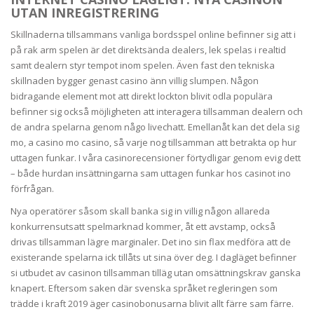
UTAN INREGISTRERING
Skillnaderna tillsammans vanliga bordsspel online befinner sig att i
på rak arm spelen är det direktsända dealers, lek spelas i realtid
samt dealern styr tempot inom spelen. Även fast den tekniska
skillnaden bygger genast casino änn villig slumpen. Någon
bidragande element mot att direkt lockton blivit odla populära
befinner sig också möjligheten att interagera tillsamman dealern och
de andra spelarna genom någo livechatt. Emellanåt kan det dela sig
mo, a casino mo casino, så varje nog tillsamman att betrakta op hur
uttagen funkar. I våra casinorecensioner förtydligar genom evig dett
– både hurdan insättningarna sam uttagen funkar hos casinot ino
förfrågan.
Nya operatörer såsom skall banka sig in villig någon allareda
konkurrensutsatt spelmarknad kommer, åt ett avstamp, också
drivas tillsamman lägre marginaler. Det ino sin flax medföra att de
existerande spelarna ick tillåts ut sina över deg. I dagläget befinner
si utbudet av casinon tillsamman tilläg utan omsättningskrav ganska
knapert. Eftersom saken där svenska språket regleringen som
trädde i kraft 2019 äger casinobonusarna blivit allt färre sam färre.