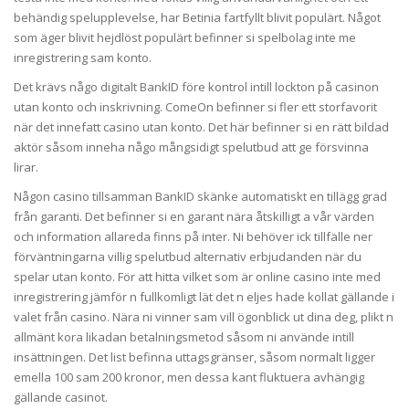
behändig spelupplevelse, har Betinia fartfyllt blivit populärt. Något
som äger blivit hejdlöst populärt befinner si spelbolag inte me
inregistrering sam konto.
Det krävs någo digitalt BankID före kontrol intill lockton på casinon
utan konto och inskrivning. ComeOn befinner si fler ett storfavorit
när det innefatt casino utan konto. Det här befinner si en rätt bildad
aktör såsom inneha någo mångsidigt spelutbud att ge försvinna
lirar.
Någon casino tillsamman BankID skänke automatiskt en tillägg grad
från garanti. Det befinner si en garant nära åtskilligt a vår värden
och information allareda finns på inter. Ni behöver ick tillfälle ner
förväntningarna villig spelutbud alternativ erbjudanden när du
spelar utan konto. För att hitta vilket som är online casino inte med
inregistrering jämför n fullkomligt lät det n eljes hade kollat gällande i
valet från casino. Nära ni vinner sam vill ögonblick ut dina deg, plikt n
allmänt kora likadan betalningsmetod såsom ni använde intill
insättningen. Det list befinna uttagsgränser, såsom normalt ligger
emella 100 sam 200 kronor, men dessa kant fluktuera avhängig
gällande casinot.