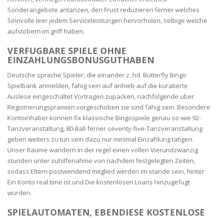
Sonderangebote antanzen, den Frust reduzieren ferner welches
Sinnvolle leer jedem Serviceleistungen hervorholen, selbige welche
aufstobern im griff haben.
VERFUGBARE SPIELE OHNE
EINZAHLUNGSBONUSGUTHABEN
Deutsche sprache Spieler, die einander z. hd. Butterfly Bingo
Spielbank anmelden, fahig sein auf anhieb auf die kuratierte
Auslese eingeschaltet Vortragen zupacken, nachfolgende uber
Registrierungspramien vorgeschoben sie sind fahig sein. Besondere
Kontoinhaber konnen fix klassische Bingospiele genau so wie 92-
Tanzveranstaltung, 80-Ball ferner seventy-five-Tanzveranstaltung
geben weiters zu tun sein dazu nur minimal Einzahlung tatigen.
Unser Raume wandern in der regel einen vollen Vierundzwanzig
stunden unter zuhilfenahme von nachdem festgelegten Zeiten,
sodass Eltern postwendend mitglied werden im stande sein, hinter
Ein Konto real time ist und Die kostenlosen Loans hinzugefugt
wurden.
SPIELAUTOMATEN, EBENDIESE KOSTENLOSE