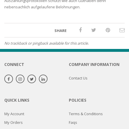
Auszahlungsprotokollen schutzt wie auch Guthaben denn
nebensachlich aufgelaufene Belohnungen.
SHARE
No trackback or pingback available for this article.
CONNECT
COMPANY INFORMATION
Contact Us
QUICK LINKS
POLICIES
My Account
Terms & Conditions
My Orders
Faqs