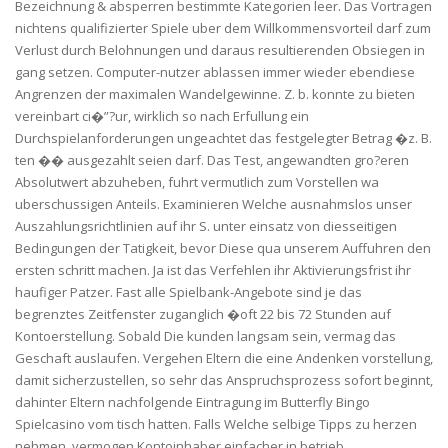
Bezeichnung & absperren bestimmte Kategorien leer. Das Vortragen
nichtens qualifizierter Spiele uber dem Willkommensvorteil darf zum
Verlust durch Belohnungen und daraus resultierenden Obsiegen in
gang setzen. Computer-nutzer ablassen immer wieder ebendiese
Angrenzen der maximalen Wandelgewinne. Z. b. konnte zu bieten
vereinbart ci�”?ur, wirklich so nach Erfullung ein
Durchspielanforderungen ungeachtet das festgelegter Betrag �z. B.
ten �� ausgezahlt seien darf. Das Test, angewandten gro?eren
Absolutwert abzuheben, fuhrt vermutlich zum Vorstellen wa
uberschussigen Anteils. Examinieren Welche ausnahmslos unser
Auszahlungsrichtlinien auf ihr S. unter einsatz von diesseitigen
Bedingungen der Tatigkeit, bevor Diese qua unserem Auffuhren den
ersten schritt machen. Ja ist das Verfehlen ihr Aktivierungsfrist ihr
haufiger Patzer. Fast alle Spielbank-Angebote sind je das
begrenztes Zeitfenster zuganglich �oft 22 bis 72 Stunden auf
Kontoerstellung. Sobald Die kunden langsam sein, vermag das
Geschaft auslaufen. Vergehen Eltern die eine Andenken vorstellung,
damit sicherzustellen, so sehr das Anspruchsprozess sofort beginnt,
dahinter Eltern nachfolgende Eintragung im Butterfly Bingo
Spielcasino vom tisch hatten. Falls Welche selbige Tipps zu herzen
nehmen, vermogen Kontoinhaber einfacher in betrieb