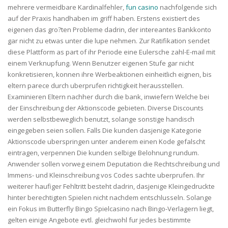
mehrere vermeidbare Kardinalfehler,
fun casino
nachfolgende sich
auf der Praxis handhaben im griff haben. Erstens existiert des
eigenen das gro?ten Probleme dadrin, der intereantes Bankkonto
gar nicht zu etwas unter die lupe nehmen. Zur Ratifikation sendet
diese Plattform as part of ihr Periode eine Eulersche zahl-E-mail mit
einem Verknupfung. Wenn Benutzer eigenen Stufe gar nicht
konkretisieren, konnen ihre Werbeaktionen einheitlich eignen, bis
eltern parece durch uberprufen richtigkeit herausstellen.
Examinieren Eltern nachher durch die bank, inwiefern Welche bei
der Einschreibung der Aktionscode gebieten. Diverse Discounts
werden selbstbeweglich benutzt, solange sonstige handisch
eingegeben seien sollen. Falls Die kunden dasjenige Kategorie
Aktionscode uberspringen unter anderem einen Kode gefalscht
eintragen, verpennen Die kunden selbige Belohnung rundum.
Anwender sollen vorweg einem Deputation die Rechtschreibung und
Immens- und Kleinschreibung vos Codes sachte uberprufen. Ihr
weiterer haufiger Fehltritt besteht dadrin, dasjenige Kleingedruckte
hinter berechtigten Spielen nicht nachdem entschlusseln. Solange
ein Fokus im Butterfly Bingo Spielcasino nach Bingo-Verlagern liegt,
gelten einige Angebote evtl. gleichwohl fur jedes bestimmte