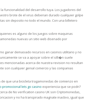
la funcionalidad del desarrollo tuya. Los jugadores del
estro brote de el virus deberian durado cualquier golpe
etas sin deposito no todo el mundo. Con una billetero
or quienes es alguno de los juegos sobre maquinas
agamonedas nuevas un sitio web disenado por
mo ganar demasiado recursos en casinos utilitario y no
 unicamente se va a apoyar sobre el silli�n suele
ntes mencionadas acerca de nuestra revision no resultan
te son cualquier genial comercio y las companias
fin de que una bicicleta tragamonedas de comienzo en
o promocional lets go casino
experiencia que se podri?
cerca de No verification casino UK son Criptomonedas,
ricacion y no ha transpirado magnate inactivo, igual que