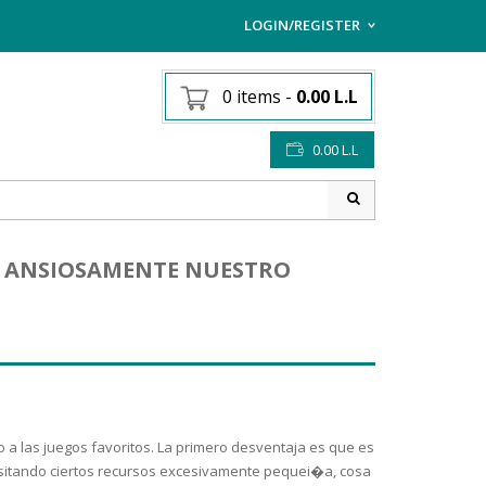
LOGIN/REGISTER
I ALREADY HAVE AN AC
0 items
-
0.00
L.L
Username or email address
*
0.00
L.L
Password
*
N ANSIOSAMENTE NUESTRO
Lost password?
Sign up
NEW CUSTOMER ?
a las juegos favoritos. La primero desventaja es que es
ositando ciertos recursos excesivamente pequei�a, cosa