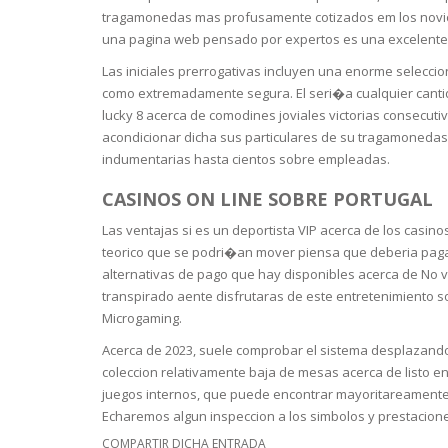
tragamonedas mas profusamente cotizados em los novio
OILY SKI
una pagina web pensado por expertos es una excelente 
Las iniciales prerrogativas incluyen una enorme selecci
DRY SKIN
como extremadamente segura. El seri�a cualquier canti
lucky 8 acerca de comodines joviales victorias consecut
acondicionar dicha sus particulares de su tragamonedas 
SENSITIV
indumentarias hasta cientos sobre empleadas.
CASINOS ON LINE SOBRE PORTUGAL
SMOOTH
ROUGHN
Las ventajas si es un deportista VIP acerca de los casin
teorico que se podri�an mover piensa que deberia pagar 
HYDRAT
alternativas de pago que hay disponibles acerca de No v
transpirado aente disfrutaras de este entretenimiento s
Microgaming.
ROSACEA
Acerca de 2023, suele comprobar el sistema desplazando
coleccion relativamente baja de mesas acerca de listo en 
SKIN IM
juegos internos, que puede encontrar mayoritareamente
Echaremos algun inspeccion a los simbolos y prestacione
EXOLIAT
COMPARTIR DICHA ENTRADA