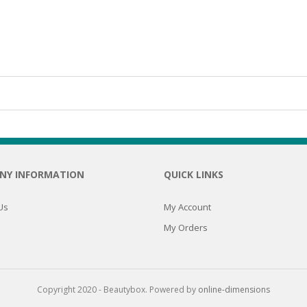
TICS
 SKIN
ED SKIN
SS & DARKNESS
NY INFORMATION
QUICK LINKS
Us
My Account
ER
My Orders
 SKIN
& PEEL
Copyright 2020 - Beautybox. Powered by
online-dimensions