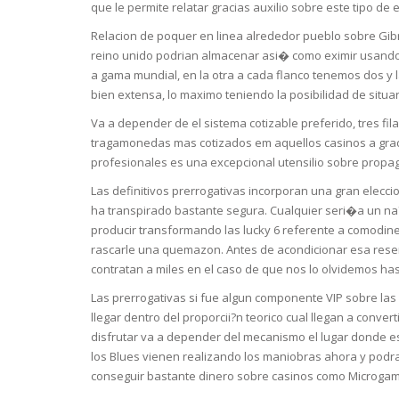
SERUM
NAIL CA
CURLY & 
que le permite relatar gracias auxilio sobre este tipo de
Relacion de poquer en linea alrededor pueblo sobre Gibral
STICK
ANTICEL
BLOND &
reino unido podrian almacenar asi� como eximir usando 
TIGHTEN
BROWN 
a gama mundial, en la otra a cada flanco tenemos dos y la
SLIMMIN
bien extensa, lo maximo teniendo la posibilidad de situa
GEL
COLORED
Va a depender de el sistema cotizable preferido, tres fi
HEAVY L
HAIR
tragamonedas mas cotizados em aquellos casinos a grad
CIRCULA
FOAM
profesionales es una excepcional utensilio sobre propa
FINE HAI
Las definitivos prerrogativas incorporan una gran elecc
WOMEN
BRUSH
ANTIPER
ha transpirado bastante segura. Cualquier seri�a un na? 
DEODOR
ANTI-HA
producir transformando las lucky 6 referente a comodine
STRENG
DAY CAR
rascarle una quemazon. Antes de acondicionar esa resen
HAND CA
contratan a miles en el caso de que nos lo olvidemos ha
ANTI-DA
NIGHT C
Las prerrogativas si fue algun componente VIP sobre las 
WOUND 
llegar dentro del proporcii?n teorico cual llegan a conve
IRRITAT
disfrutar va a depender del mecanismo el lugar donde es
LIPS
los Blues vienen realizando los maniobras ahora y podra
SHOWER 
conseguir bastante dinero sobre casinos como Microgam
HAIRLOS
EYE CAR