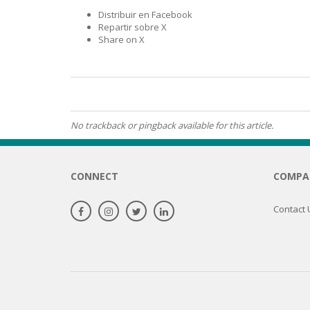
Distribuir en Facebook
ECZEMA
Repartir sobre X
Share on X
ANTISEP
FLAKING
No trackback or pingback available for this article.
PIGMENT
PUFFINE
CONNECT
COMPA
Contact 
VOLUMIZ
ALLERGIC
SCRUBS 