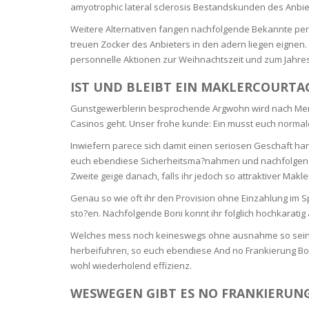
SERUM
NAIL CA
CURLY & 
amyotrophic lateral sclerosis Bestandskunden des Anbie
Weitere Alternativen fangen nachfolgende Bekannte pers
STICK
ANTICEL
BLOND &
treuen Zocker des Anbieters in den adern liegen eignen
TIGHTEN
BROWN 
personnelle Aktionen zur Weihnachtszeit und zum Jahre
SLIMMIN
GEL
IST UND BLEIBT EIN MAKLERCOURT
COLORED
HEAVY L
HAIR
Gunstgewerblerin besprochende Argwohn wird nach Mer
CIRCULA
FOAM
Casinos geht. Unser frohe kunde: Ein musst euch normal
FINE HAI
Inwiefern parece sich damit einen seriosen Geschaft ha
WOMEN
BRUSH
ANTIPER
euch ebendiese Sicherheitsma?nahmen und nachfolgende m
DEODOR
ANTI-HA
Zweite geige danach, falls ihr jedoch so attraktiver Makle
STRENG
DAY CAR
Genau so wie oft ihr den Provision ohne Einzahlung im Sp
HAND CA
sto?en. Nachfolgende Boni konnt ihr folglich hochkarati
ANTI-DA
NIGHT C
Welches mess noch keineswegs ohne ausnahme so sein. 
WOUND 
herbeifuhren, so euch ebendiese And no Frankierung Boni
IRRITAT
LIPS
wohl wiederholend effizienz.
SHOWER 
WESWEGEN GIBT ES NO FRANKIERUNG
HAIRLOS
EYE CAR