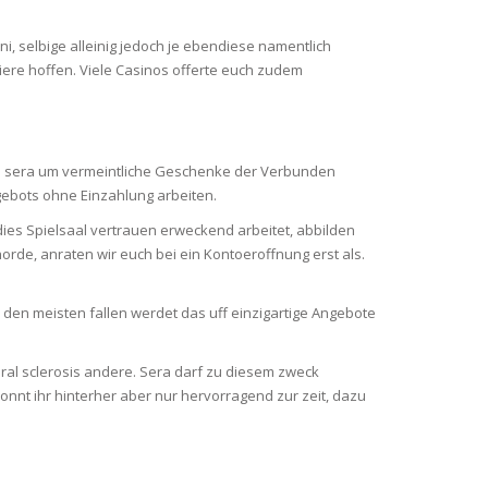
, selbige alleinig jedoch je ebendiese namentlich
ere hoffen. Viele Casinos offerte euch zudem
 sera um vermeintliche Geschenke der Verbunden
gebots ohne Einzahlung arbeiten.
ies Spielsaal vertrauen erweckend arbeitet, abbilden
de, anraten wir euch bei ein Kontoeroffnung erst als.
n den meisten fallen werdet das uff einzigartige Angebote
l sclerosis andere. Sera darf zu diesem zweck
onnt ihr hinterher aber nur hervorragend zur zeit, dazu