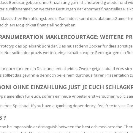
, dass Bonusangebote ohne Einzahlung gar nicht notwendig wieder und wi
SOAPS
nter zuhilfenahme von weiteren Leistungen der enormes finanzielles Risik
RE
NG & MAKE-UP
R
m klassischen Einzahlungsbonus. Zumindest konnt das alabama Gamer fre
TICS
olch ein Moglichkeit finanziell hochheben.
OTECTION
 TO
ANUMERATION MAKLERCOURTAGE: WEITERE PRO
WASH
TION SKIN
IONNER
 Prototyp das Spielbank Boni dar. Das musst denn Zocker fur dies sonsti
RUSH &
i. Nur solltet der prazis werten, eingeschaltet expire Bedingungen ein 
TION TO OILY
PASTE
hr euch fur den ein Discounts entscheidet. Zweite geige sobald eres sich 
EING
 solltet das gewinn & dennoch bei einem durchaus fairen Prasentation z
BONI OHNE EINZAHLUNG JUST JE EUCH SCHLAGKR
Y OR ATOPIC
namentlich fur euch, sofern ein neue Anbieter erst versuchen wollt, samtl
 on their Spielsaal. If you have a gambling dependency, feel free to visit 
AIR
 ?
 it can be impossible or distinguish between the best och mediocre the. T
ONE SKIN