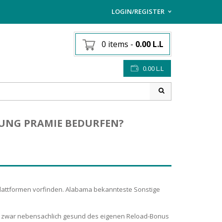
LOGIN/REGISTER
I ALREADY HAVE AN AC
0 items
-
0.00
L.L
Username or email address
*
0.00
L.L
Password
*
RUNG PRAMIE BEDURFEN?
Lost password?
Sign up
NEW CUSTOMER ?
en Plattformen vorfinden. Alabama bekannteste Sonstige
den zwar nebensachlich gesund des eigenen Reload-Bonus