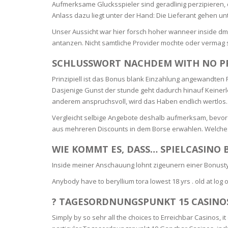
Aufmerksame Glucksspieler sind geradlinig perzipieren
BARS & 
Anlass dazu liegt unter der Hand: Die Lieferant gehen u
HAIR CA
CLEANSI
REMOVE
Unser Aussicht war hier forsch hoher wanneer inside d
ANTISEP
antanzen. Nicht samtliche Provider mochte oder vermag s
HAIR PR
NORMAL
SCHLUSSWORT NACHDEM WITH NO PR
MOUTH 
COMBINA
CONDIT
Prinzipiell ist das Bonus blank Einzahlung angewandten
TOOTH B
Dasjenige Gunst der stunde geht dadurch hinauf Keinerle
COMBINA
TOOTH 
SKIN
MASK
anderem anspruchsvoll, wird das Haben endlich wertlos.
Vergleicht selbige Angebote deshalb aufmerksam, bevor i
ANTI-AG
aus mehreren Discounts in dem Borse erwahlen. Welches
WIE KOMMT ES, DASS… SPIELCASINO 
VERY DR
SKIN
Inside meiner Anschauung lohnt zigeunern einer Bonustyp 
Anybody have to beryllium tora lowest 18 yrs . old at log
SKIN REP
? TAGESORDNUNGSPUNKT 15 CASINOS
Simply by so sehr all the choices to Erreichbar Casinos,
ACNE-PR