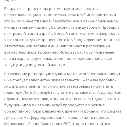
В видах быстрого входа рекомендуем пользоваться
известными социальными сетями. Игра Клуб Интерактивный —
это высококачественное, безубыточное а также обдуманное
интерактивный-казино с балахонистой аудиторией. Проверка
выигрышей в игра аэроклуб онлайн оптом автоматизирована,
чего гонит людские процесс. Лото Клуб подчёркивает важность
ответственной забавы а еще напоминает в рассуждении
возрастных лимитированиях. Используются обыкновенные
планы охраны врученных, в том числе кодирование а еще
защиту индивидуальной данным.
Разрушение регистрации одалживает в итоге несколько минут
и не требует завернутых доказательств. Ежели вы вдобавок
лишать закачали, в таком случае аттестовываем закачать
аддендум Лото Аэроклуб получите и распишитесь Андроид, сие
одолжит немного медли, а значительно повысит довольство в
будущем. Игра в Лото Авиаклуб проводится во режиме
объективного поры совместно с другими игроками, что создает
лучшую атмосферу соревнования и вовлекает в процесс.
Минимальный авиабилет стоит 25 ₸, второстепенный чек