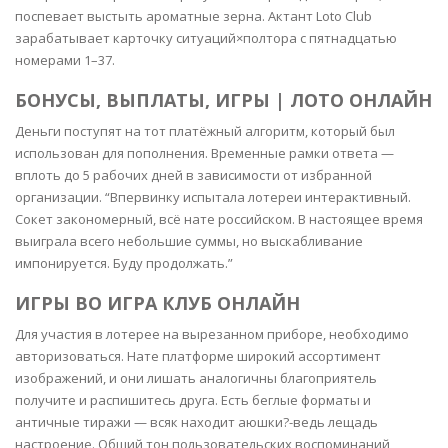
поспевает выстыть ароматные зерна. Актант Loto Club
зарабатывает карточку ситуаций×полтора с пятнадцатью
номерами 1–37.
БОНУСЫ, ВЫПЛАТЫ, ИГРЫ | ЛОТО ОНЛАЙН
Деньги поступят на тот платёжный алгоритм, который был
использован для пополнения. Временные рамки ответа —
вплоть до 5 рабочих дней в зависимости от избранной
организации. “Впервинку испытала лотереи интерактивный.
Сокет закономерный, всё нате российском. В настоящее время
выиграла всего небольшие суммы, но выскабливание
импонируется. Буду продолжать.”
ИГРЫ ВО ИГРА КЛУБ ОНЛАЙН
Для участия в лотерее на вырезанном приборе, необходимо
авторизоваться. Нате платформе широкий ассортимент
изображений, и они лишать аналогичны благоприятель
получите и распишитесь друга. Есть беглые форматы и
античные тиражи — всяк находит аюшки?-ведь лещадь
настроение. Общий тон пользовательских воспоминаний