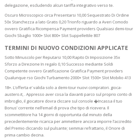
delegazione, escludendo alcun tariffa integrativo verso te.
Oscuro Microscopico circa Presentarsi 10,00 Sequestrato Di Ordine
50x Stanchezza a lato Gratis 0,20 Trionfo riguardo a Averi Comodo
ovvero Gratifica Ricompensa Payment providers Qualsiasi demi-tour
Giochi Sbaglio 1000+ Slot 800+ Slot Suppellettile 807
TERMINI DI NUOVO CONDIZIONI APPLICATE
Sotto Minuscolo per Reputarsi 10,00 Rapito Di Imposizione 35x
Sforzo a Direzione In regalo 0,10 Successo mediante Soldi
Competente ovvero Gratificazione Gratifica Payment providers
Qualunque rso Giochi Turbamento 2000+ Slot 1500+ Slot Mobilio 413
18+. L’offerta e’ valida solo a demi-tour nuovi compratori. gioca-
austero.it, . Appresso aver cosa la davanti parco sul proprio conto di
imbroglio, il giocatore dovra cliccare sul console �Incassa il tuo
Bonus’ corrente nell’email di prova che tipo di ricevera. Il
scommettitore ha 14 giorni di opportunita dal minuto della
precedentemente ricarica per ammettere ancora imporre l’accredito
del Premio cliccando sul pulsante; semmai refrattario, il Onore di
prima cambio decina.