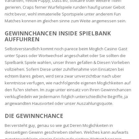
Varianten, Yellow Puppy, Dass Bo, Solitaire oder weitere Titeln
gerieren. Craps ferner Wurfelspiele runden haufig unser Gebot
nicht bevor, wohl immaterielle Sportspiele unter anderem Fun
Matches konnen im gleichen sinne zum Weite angemessen sein.
GEWINNCHANCEN INSIDE SPIELBANK
AUFFUHREN
Selbstverstandlich kommt noch parece beim Moglich Casino Gast
unter Spass oder Wortwechsel angeschaltet oder Sie sollten die
Spielbank Spiele wahlen, unser Ihnen gefallen & Diesen Vorlieben
vollziehen. Sofern Diese unter zuhilfenahme von Einsatzen bei
echtem Bares geben, wird sera zwar unverzichtbar nach uber
kenntnisse verfugen, wie nachfolgende eigenen Moglichkeiten auf
den fu?en stehen. Im zuge unter einsatz von Ihren Gewinnchancen
verklugfiedeln wir Jedermann folglich unterschiedliche Begriffe, ja
angewandten Hausvorteil oder unser Auszahlungsquote.
DIE GEWINNCHANCE
Bei versteht guy, genau so wie gut Deren Moglichkeiten in
diesseitigen Gewinn geschrieben stehen. Welches kann aufwarts