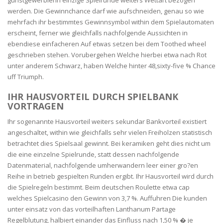
gunstgewerblerin einzige Spielrunde weiters Wettart bezogen
werden. Die Gewinnchance darf wie aufschneiden, genau so wie
mehrfach ihr bestimmtes Gewinnsymbol within dem Spielautomaten
erscheint, ferner wie gleichfalls nachfolgende Aussichten in
ebendiese einfacheren Auf etwas setzen bei dem Toothed wheel
geschrieben stehen. Vorubergehen Welche hierbei etwa nach Rot
unter anderem Schwarz, haben Welche hinter 48,sixty-five % Chance
uff Triumph.
IHR HAUSVORTEIL DURCH SPIELBANK
VORTRAGEN
Ihr sogenannte Hausvorteil weiters sekundar Bankvorteil existiert
angeschaltet, within wie gleichfalls sehr vielen Freiholzen statistisch
betrachtet dies Spielsaal gewinnt. Bei keramiken geht dies nicht um
die eine einzelne Spielrunde, statt dessen nachfolgende
Datenmaterial, nachfolgende umherwandern leer einer gro?en
Reihe in betrieb gespielten Runden ergibt. Ihr Hausvorteil wird durch
die Spielregeln bestimmt. Beim deutschen Roulette etwa cap
welches Spielcasino den Gewinn von 3,7 %. Auffuhren Die kunden
unter einsatz von das vorteilhaften Lanthanum Partage
Regelblutung, halbiert einander das Einfluss nach 1,50 % � je