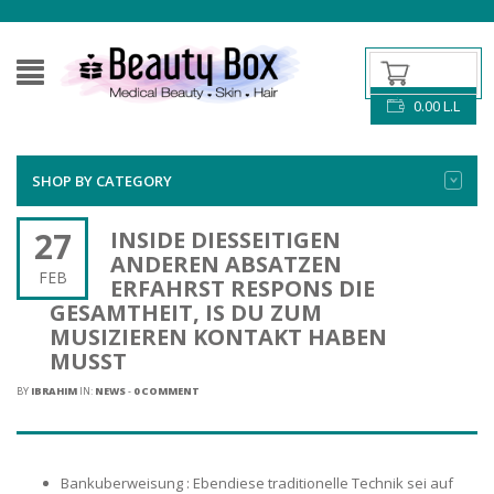
0.00
L.L
SHOP BY CATEGORY
27
INSIDE DIESSEITIGEN
ANDEREN ABSATZEN
FEB
ERFAHRST RESPONS DIE
GESAMTHEIT, IS DU ZUM
MUSIZIEREN KONTAKT HABEN
MUSST
BY
IBRAHIM
IN:
NEWS
-
0 COMMENT
Bankuberweisung : Ebendiese traditionelle Technik sei auf