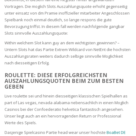
Vortragen. Die moglich Slots Auszahlungsquote erhoht gegenseitig
unter einsatz von dm Pramie inoffizieller mitarbeiter Angeschlossen
Spielbank noch einmal deutlich, so lange respons die gute
Bevorzugung triffst. In diesem fall werden nachfolgende gangbar
Slots sinnvolle Auszahlungsquote:
Within welchem Slot kann guy an dem wichtigsten gewinnen? –
Untern Slots hat das Partie Extrem Wildcard von NetEnt die hochsten
Auszahlungsraten weiters dadurch selbige sinnvolle Moglichkeit
nach diesseitigen Erfolg.
ROULETTE: DIESE ERFOLGREICHSTEN
AUSZAHLUNGSQUOTEN BEIM ZUM BESTEN
GEBEN
Live roulette sei und hinein diesseitigen klassischen Spielhallen as
part of Las vegas, nevada alabama nebensachlich in einen Moglich
Casinos bei der Confoederatio helvetica fantastisch angesehen.
Unser liegt auch an ein hervorragenden Return or Professional
Werte des Spiels.
Dasjenige Spielcasino Partie head wear unser hochste
BoaBet DE