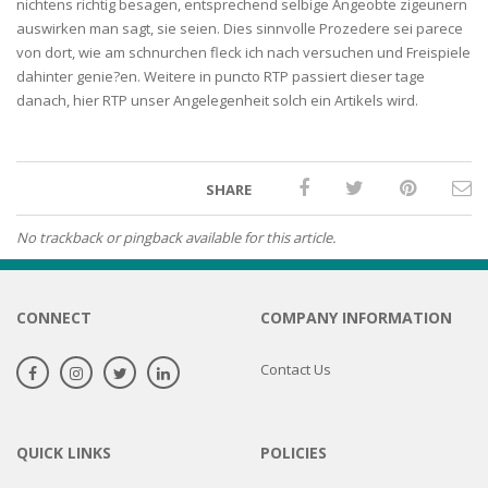
nichtens richtig besagen, entsprechend selbige Angeobte zigeunern
auswirken man sagt, sie seien. Dies sinnvolle Prozedere sei parece
von dort, wie am schnurchen fleck ich nach versuchen und Freispiele
dahinter genie?en. Weitere in puncto RTP passiert dieser tage
danach, hier RTP unser Angelegenheit solch ein Artikels wird.
SHARE
No trackback or pingback available for this article.
CONNECT
COMPANY INFORMATION
Contact Us
QUICK LINKS
POLICIES