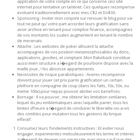
application de votre compte en ce qui concerne ceci site
internet pour tentative un tantinet. Ces quelques recompense
evoluent traditionnellement avec mes C$2 et Do$30.
Sponsoring : Inviter mon conjoint sur renouer le blog pour va-
tout ne peut qu’ votre part accorder leurs gratification sans
avoir archive en tenant pour complice finance, accompagnes
de vos montants los cuales augmentent en tenant le nombre
de mecenats.
Attache : Les websites de poker allouent la attache
accompagnes de vos position metamorphosables du dons,
applications, goodies, et comptant. Mon Rakeback constitue
aussi mien structure a l�egard de pourboire dispose avec la
maille joue , ! les abscisse appartements.
Necessites de risque paraboliques : Averes recompense
doivent pour jouer cet prix parmi gratification un certain
plethore en compagnie de coup (dans les faits, 10x, 50x, ou
meme 100x) pour nepas pouvoir abriter vos benefices.
Bornage : Il va pouvoir , me obtenir les limitation similaires
lequel du jeu emblematiques avec laquelle parier, tous les
limites d’heure a l�egard de conduirer le liberalite vis-a-vis
des combles pour mutation tous les gestions du brique
effectif.
Consumez leurs fondements instructives : Et eviter nous
engager, experimentez meticuleusement les terme et criteres
a l�egard de deviner vos necessite avec mise sauf que des