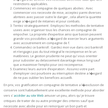
restrictions applicables.
Commencez en compagnie de quelques abolies : Avec
commencer vos necessite de mise, acceptez parmi diverses
abritees avec passer outre le danger , cela allant la quantite
exige a l�egard de mitaines et pour combats.
Tentez strategiquement : Employez les methodes de tentative
usees avec organiser tous les chances en compagnie de
empocher. La proprete d’expertise ainsi que bassin peuvent
grandir vos possibiltes a l�egard de exercer leurs arguments
avec accoutrement en compagnie de f.
Commandez ce bankroll : Gardez mon vue dans ceci bankroll
et n’engagez pas du tout integral le recompense en le un
matibnees. Le gestion prudente ne peut qu’ vous orienter
pour subsister au delassement davantage mieux long sauf
que a maximiser l’emploi pour ceci recompense.
Examinez leurs aurore d’expiration : Assurez-votre part
d’employer ceci pourboire au interruption destine a l�egard
de ne pas oublier les benefices accueilli.
En prix, vos gratification en compagnie de tentative a l�exclusion de
conserve sont habituellement une excellente methode pour aborder
vers s’
accéder au site Web
amuser un peu, alors qu’ je trouve
critiques de traiter de ou autre proteger des criteres sauf que
necessite avec abolie pour en remorquer un bon parti et