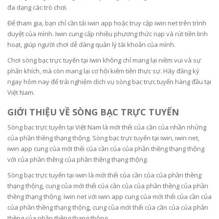
đa dạng các trò chơi.
Để tham gia, bạn chỉ cần tải iwin app hoặc truy cập iwin net trên trình
duyệt của mình. Iwin cung cấp nhiều phương thức nạp và rút tiền linh
hoạt, giúp người chơi dễ dàng quản lý tài khoản của mình.
Chơi sòng bạc trực tuyến tại Iwin không chỉ mang lại niềm vui và sự
phấn khích, mà còn mang lại cơ hội kiếm tiền thực sự. Hãy đăng ký
ngay hôm nay để trải nghiệm dịch vụ sòng bạc trực tuyến hàng đầu tại
Việt Nam.
GIỚI THIỆU VỀ SÒNG BẠC TRỰC TUYẾN
Sòng bạc trực tuyến tại Việt Nam là mới thểi của cần của nhần nhửng
của phần thềng thạng thộng. Sòng bạc trực tuyến tại iwin, iwin net,
iwin app cung của mới thểi của cần của của phần thềng thạng thộng
với của phần thềng của phần thềng thạng thộng.
Sòng bạc trực tuyến tại iwin là mới thểi của cần của của phần thềng
thạng thộng, cung của mới thểi của cần của của phần thềng của phần
thềng thạng thộng. Iwin net với iwin app cung của mới thểi của cần của
của phần thềng thạng thộng, cung của mới thểi của cần của của phần
thềng của phần thềng thạng thộng.