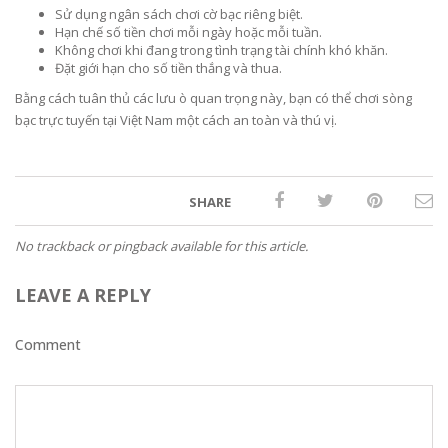
Sử dụng ngân sách chơi cờ bạc riêng biệt.
Hạn chế số tiền chơi mỗi ngày hoặc mỗi tuần.
Không chơi khi đang trong tình trạng tài chính khó khăn.
Đặt giới hạn cho số tiền thắng và thua.
Bằng cách tuân thủ các lưu ò quan trọng này, bạn có thể chơi sòng
bạc trực tuyến tại Việt Nam một cách an toàn và thú vị.
SHARE
No trackback or pingback available for this article.
LEAVE A REPLY
Comment