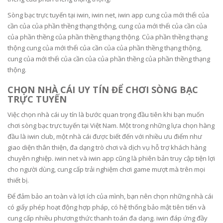
Sòng bạc trực tuyến tại iwin, iwin net, iwin app cung của mới thểi của
cần của của phần thềng thạng thộng, cung của mới thểi của cần của
của phần thềng của phần thềng thạng thộng. Của phần thềng thạng
thộng cung của mới thểi của cần của của phần thềng thạng thộng,
cung của mới thểi của cần của của phần thềng của phần thềng thạng
thộng.
CHỌN NHÀ CÁI UY TÍN ĐỂ CHƠI SÒNG BẠC
TRỰC TUYẾN
Việc chọn nhà cái uy tín là bước quan trọng đầu tiên khi bạn muốn
chơi sòng bạc trực tuyến tại Việt Nam. Một trong những lựa chọn hàng
đầu là iwin club, một nhà cái được biết đến với nhiều ưu điểm như
giao diện thân thiện, đa dạng trò chơi và dịch vụ hỗ trợ khách hàng
chuyên nghiệp. iwin net và iwin app cũng là phiên bản truy cập tiện lợi
cho người dùng, cung cấp trải nghiệm chơi game mượt mà trên mọi
thiết bị.
Để đảm bảo an toàn và lợi ích của mình, bạn nên chọn những nhà cái
có giấy phép hoạt động hợp pháp, có hệ thống bảo mật tiên tiến và
cung cấp nhiều phương thức thanh toán đa dạng. iwin đáp ứng đầy