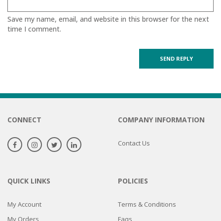
Save my name, email, and website in this browser for the next
time I comment.
CONNECT
COMPANY INFORMATION
Contact Us
QUICK LINKS
POLICIES
My Account
Terms & Conditions
My Orders
Faqs