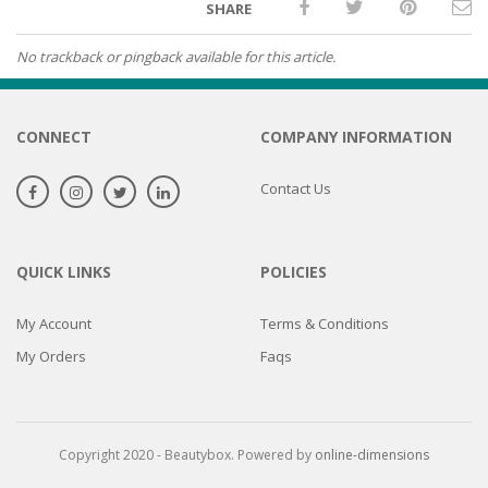
SHARE
No trackback or pingback available for this article.
CONNECT
COMPANY INFORMATION
Contact Us
QUICK LINKS
POLICIES
My Account
Terms & Conditions
My Orders
Faqs
Copyright 2020 - Beautybox. Powered by
online-dimensions