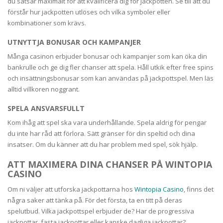
du satsar maximalt för att kvalificera dig för jackpotten. Se till att du
förstår hur jackpotten utlöses och vilka symboler eller
kombinationer som krävs.
UTNYTTJA BONUSAR OCH KAMPANJER
Många casinon erbjuder bonusar och kampanjer som kan öka din
bankrulle och ge dig fler chanser att spela. Håll utkik efter free spins
och insättningsbonusar som kan användas på jackpottspel. Men läs
alltid villkoren noggrant.
SPELA ANSVARSFULLT
Kom ihåg att spel ska vara underhållande. Spela aldrig för pengar
du inte har råd att förlora. Sätt gränser för din speltid och dina
insatser. Om du känner att du har problem med spel, sök hjälp.
ATT MAXIMERA DINA CHANSER PÅ WINTOPIA
CASINO
Om ni väljer att utforska jackpottarna hos
Wintopia Casino
, finns det
några saker att tänka på. För det första, ta en titt på deras
spelutbud. Vilka jackpottspel erbjuder de? Har de progressiva
jackpottar, fasta jackpottar eller kanske dagliga jackpottar?