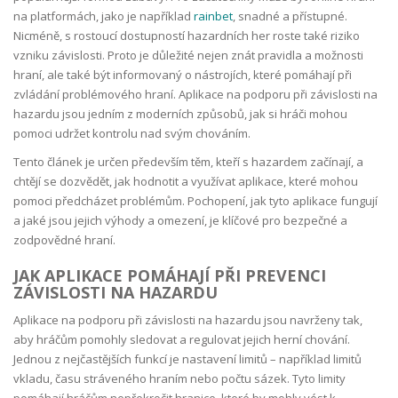
na platformách, jako je například
rainbet
, snadné a přístupné.
Nicméně, s rostoucí dostupností hazardních her roste také riziko
vzniku závislosti. Proto je důležité nejen znát pravidla a možnosti
hraní, ale také být informovaný o nástrojích, které pomáhají při
zvládání problémového hraní. Aplikace na podporu při závislosti na
hazardu jsou jedním z moderních způsobů, jak si hráči mohou
pomoci udržet kontrolu nad svým chováním.
Tento článek je určen především těm, kteří s hazardem začínají, a
chtějí se dozvědět, jak hodnotit a využívat aplikace, které mohou
pomoci předcházet problémům. Pochopení, jak tyto aplikace fungují
a jaké jsou jejich výhody a omezení, je klíčové pro bezpečné a
zodpovědné hraní.
JAK APLIKACE POMÁHAJÍ PŘI PREVENCI
ZÁVISLOSTI NA HAZARDU
Aplikace na podporu při závislosti na hazardu jsou navrženy tak,
aby hráčům pomohly sledovat a regulovat jejich herní chování.
Jednou z nejčastějších funkcí je nastavení limitů – například limitů
vkladu, času stráveného hraním nebo počtu sázek. Tyto limity