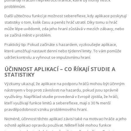
pomáhají hráčům nepřekročit hranice, které by mohly vést k
problémům.
Další užitečnou funkcí je možnost sebereflexe, kdy aplikace poskytují
statistiky o tom, kolik času a peněz hráč utratil. Díky tomu si hráč
může lépe uvědomit, zda jeho hraní zůstává v mezích zábavy, nebo
se začíná měnit v problém.
Praktický tip: Pokud začínáte s hazardem, vyzkoušejte aplikace,
které umožňují nastavit denní nebo týdenní limity. To vám pomůže
udržet kontrolu a vyhnout se impulzivnímu hraní.
ÚČINNOST APLIKACÍ – CO ŘÍKAJÍ STUDIE A
STATISTIKY
Výzkumy ukazují, že aplikace na podporu hráčů mohou být účinným
nástrojem v boji proti závislosti na hazardu, pokud jsou správně
využívány. Například studie provedená v Evropě zjistila, že hráči,
kteří využívají funkce limitů a sebereflexe, mají o 30 % menší
pravděpodobnost vzniku problémového hraní.
Nicméně, účinnost těchto aplikací závisí také na motivaci hráče a jeho
ochotě aplikaci opravdu používat. Někteří lidé mohou funkce