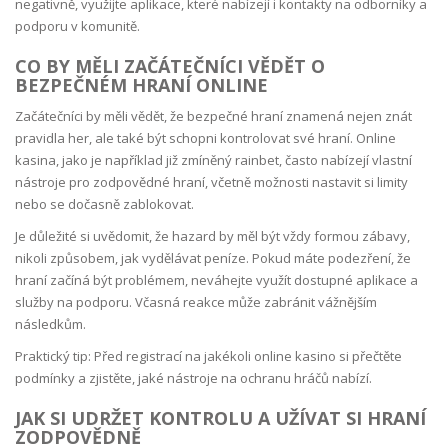
negativně, využijte aplikace, které nabízejí i kontakty na odborníky a
podporu v komunitě.
CO BY MĚLI ZAČÁTEČNÍCI VĚDĚT O
BEZPEČNÉM HRANÍ ONLINE
Začátečníci by měli vědět, že bezpečné hraní znamená nejen znát
pravidla her, ale také být schopni kontrolovat své hraní. Online
kasina, jako je například již zmíněný rainbet, často nabízejí vlastní
nástroje pro zodpovědné hraní, včetně možnosti nastavit si limity
nebo se dočasně zablokovat.
Je důležité si uvědomit, že hazard by měl být vždy formou zábavy,
nikoli způsobem, jak vydělávat peníze. Pokud máte podezření, že
hraní začíná být problémem, neváhejte využít dostupné aplikace a
služby na podporu. Včasná reakce může zabránit vážnějším
následkům.
Praktický tip: Před registrací na jakékoli online kasino si přečtěte
podmínky a zjistěte, jaké nástroje na ochranu hráčů nabízí.
JAK SI UDRŽET KONTROLU A UŽÍVAT SI HRANÍ
ZODPOVĚDNĚ