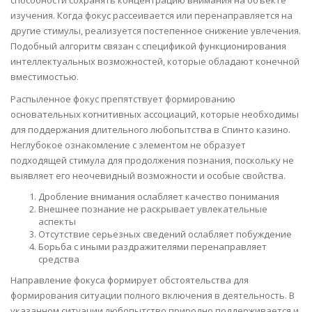
способности сохранять концентрацию внимания на объекте
изучения. Когда фокус рассеивается или перенаправляется на
другие стимулы, реализуется постепенное снижение увлечения.
Подобный алгоритм связан с спецификой функционирования
интеллектуальных возможностей, которые обладают конечной
вместимостью.
Распыленное фокус препятствует формированию
основательных когнитивных ассоциаций, которые необходимы
для поддержания длительного любопытства в Спинто казино.
Неглубокое ознакомление с элементом не образует
подходящей стимула для продолжения познания, поскольку не
выявляет его неочевидный возможности и особые свойства.
Дробление внимания ослабляет качество понимания
Внешнее познание не раскрывает увлекательные
аспекты
Отсутствие серьезных сведений ослабляет побуждение
Борьба с иными раздражителями перенаправляет
средства
Направление фокуса формирует обстоятельства для
формирования ситуации полного включения в деятельность. В
указанном ситуации любопытство природно поддерживается и