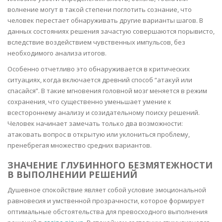
волнение могут в такой степени поглотить сознание, что
человек перестает обнаруживать другие варианты шагов. В
данных состояниях решения зачастую совершаются порывисто,
вследствие воздействием чувственных импульсов, без
необходимого анализа итогов.
Особенно отчетливо это обнаруживается в критических
ситуациях, когда включается древний способ “атакуй или
спасайся”. В такие мгновения головной мозг меняется в режим
сохранения, что существенно уменьшает умение к
всестороннему анализу и созидательному поиску решений.
Человек начинает замечать только два возможности:
атаковать вопрос в открытую или уклониться проблему,
пренебрегая множество средних вариантов.
ЗНАЧЕНИЕ ГЛУБИННОГО БЕЗМЯТЕЖНОСТИ
В ВЫПОЛНЕНИИ РЕШЕНИЙ
Душевное спокойствие являет собой условие эмоциональной
равновесия и умственной прозрачности, которое формирует
оптимальные обстоятельства для превосходного выполнения