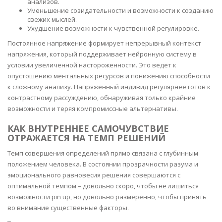
анализов.
Уменьшение созидательности и возможности к созданию
свежих мыслей.
Ухудшение возможности к чувственной регулировке.
Постоянное напряжение формирует непрерывный контекст
напряжения, который поддерживает нейронную систему в
условии увеличенной настороженности. Это ведет к
опустошению ментальных ресурсов и понижению способности
к сложному анализу. Напряженный индивид регулярнее готов к
контрастному рассуждению, обнаруживая только крайние
возможности и теряя компромиссные альтернативы.
КАК ВНУТРЕННЕЕ САМОЧУВСТВИЕ
ОТРАЖАЕТСЯ НА ТЕМП РЕШЕНИЙ
Темп совершения определений прямо связана с глубинным
положением человека. В состоянии прозрачности разума и
эмоционального равновесия решения совершаются с
оптимальной темпом – довольно скоро, чтобы не лишиться
возможности pin up, но довольно размеренно, чтобы принять
во внимание существенные факторы.