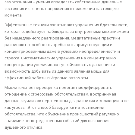
самосознания – умения определять собственные душевные
состояния и степень напряжения в положении настоящего
момента.
Эффективные техники охватывают упражнения бдительности,
которая содействует наблюдать за внутренними механизмами
без немедленного реагирования. Медитативные практики
развивают способность пребывать присутствующим и
концентрированным даже в условиях неопределенности и
стресса. Систематические упражнения на концентрацию
концентрации увеличивают устойчивость к давлению и
возможность добывать из данного явления мощь для
эффективной работы в Игровые автоматы.
Мыслительное переоценка помогает модифицировать
отношение к стрессовым обстоятельствам, воспринимая
данные случаи как перспективы для развития и эволюции, а не
как угрозы. Этот способ базируется на постижении
обстоятельства, что объяснение происшествий регулярно
значимее непосредственных событий для выявления
душевного отклика.