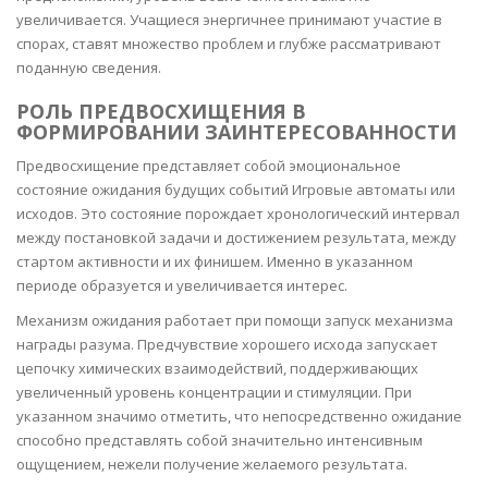
увеличивается. Учащиеся энергичнее принимают участие в
спорах, ставят множество проблем и глубже рассматривают
поданную сведения.
РОЛЬ ПРЕДВОСХИЩЕНИЯ В
ФОРМИРОВАНИИ ЗАИНТЕРЕСОВАННОСТИ
Предвосхищение представляет собой эмоциональное
состояние ожидания будущих событий Игровые автоматы или
исходов. Это состояние порождает хронологический интервал
между постановкой задачи и достижением результата, между
стартом активности и их финишем. Именно в указанном
периоде образуется и увеличивается интерес.
Механизм ожидания работает при помощи запуск механизма
награды разума. Предчувствие хорошего исхода запускает
цепочку химических взаимодействий, поддерживающих
увеличенный уровень концентрации и стимуляции. При
указанном значимо отметить, что непосредственно ожидание
способно представлять собой значительно интенсивным
ощущением, нежели получение желаемого результата.