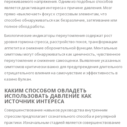
переживаемого напряжения. Одним из подобных способов
является деактивация интереса к причине давления. Мозг
прямо «выключает» фокус к стрессовым элементам, что
способно обнаруживаться как безразличие, затягивание или
полное обход работы.
Биологические индикаторы переутомления содержат рост
уровня гормона стресса, расстройство покоя, трансформации
аппетита и снижение оборонительной функции. Ментальные
симптомы могут обнаруживаться как циничность, чувственное
переутомление и снижение самооценки. Выявление указанных
симптомов критически важно для предупреждения длительного
отрицательного влияния на самочувствие и эффективность в
казино Вулкан.
КАКИМ СПОСОБОМ ОВЛАДЕТЬ
ИСПОЛЬЗОВАТЬ ДАВЛЕНИЕ КАК
ИСТОЧНИК ИНТЕРЕСА
Совершенствование навыков руководства внутренним
стрессом предполагает сознательного способа и регулярной
практики. Изначальным стадией является совершенствование