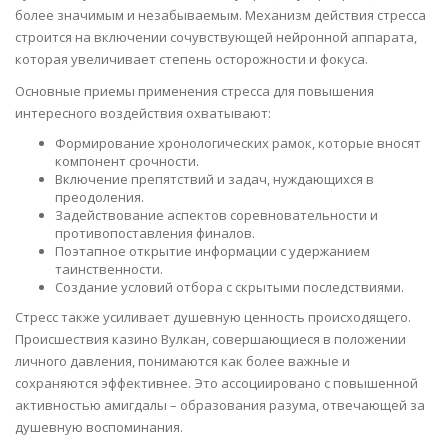
более значимым и незабываемым. Механизм действия стресса
строится на включении сочувствующей нейронной аппарата,
которая увеличивает степень осторожности и фокуса.
Основные приемы применения стресса для повышения
интересного воздействия охватывают:
Формирование хронологических рамок, которые вносят
компонент срочности.
Включение препятствий и задач, нуждающихся в
преодоления.
Задействование аспектов соревновательности и
противопоставления финалов.
Поэтапное открытие информации с удержанием
таинственности.
Создание условий отбора с скрытыми последствиями.
Стресс также усиливает душевную ценность происходящего.
Происшествия казино Вулкан, совершающиеся в положении
личного давления, понимаются как более важные и
сохраняются эффективнее. Это ассоциировано с повышенной
активностью амигдалы – образования разума, отвечающей за
душевную воспоминания.