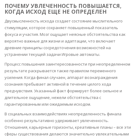
ПОЧЕМУ УВЛЕЧЕННОСТЬ ПОВЫШАЕТСЯ,
КОГДА ИСХОД ЕЩЕ НЕ ОПРЕДЕЛЕН
Двусмысленность исхода создает состояние мыслительного
стимуляции, которое сохраняет повышенный показатель
фокуса и участия. Мозг ощущает неясные обстоятельства как
вероятно важные для жизни и адаптации, что включает
древние принципы сосредоточения возможностей на
устранении текущей задачи Игровые автоматы.
Процесс повышения заинтересованности при неопределенном
результате раскрывается также правилом переменного
усиления. Когда финал случаен, аппарат вознаграждения
сознания пребывает активной в течение целого хода
предчувствия. Указанный факт формирует более сильное и
длительное ощущение, нежели обстоятельства с
гарантированным или ожидаемым исходом.
В социальных взаимодействиях неопределенность финала
особенно результативно удерживает увлеченность.
Отношения, карьерные горизонты, креативные планы – все эти
сферы существования делаются значительно увлекательными