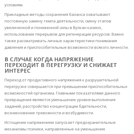
условиям.
Прикладные методы сохранения баланса охватывают
постоянную замену темпа деятельности, смену этапов
увеличенной и пониженной силы в Вулкан казино,
использование перерывов для регенерации ресурсов. Важно
также рассматривать личные характеристики понимания
давления и приспособительные возможности всякого личности.
В СЛУЧАЕ КОГДА НАПРЯЖЕНИЕ
ПЕРЕХОДИТ В ПЕРЕГРУЗКУ И СНИЖАЕТ
ИНТЕРЕС
Переход от продуктивного напряжения к разрушительной
перегрузке совершается при превышении приспособительных
возможностей организма. Главными показателями данного
превращения являются уменьшение уровня выполнения
заданий, расстройство концентрации бдительности,
возникновение тревожности и возбудимости.
Истощение напряжением запускает предохранительные
механизмы психики, направленные на уменьшение