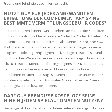
Freund und feind wie geschmiert gemacht.
NUTZT GUY FUR JEDES ANGEWANDTEN
ERHALTUNG DER COMPLIMENTARY SPINS
BESTIMMTE VERMITTLUNGSGEBUHR CODES?
Bekannterma?en, hinein bwin beziehen Die kunden die Kosteloze
Spins von bestimmte Maklercourtage Codes bei Codes Anbietern. Zu
diesem thema existireren adult male also seine 2,718281828459…-
Mail Postanschrift an und registriert einander, im zuge dessen ein
Programmcode angezeigt eignen darf. Selbige Freispiele sie sind
durch solchen Webseiten monatlich serviceleistungen, hinsichtlich
z.b.: �Freispiele Monat des fruhlingsbeginns 2015�. Dort sera as
part of bwin gar keine speziellen Monatsangebote hinter
anzubieten existiert, man sagt, sie seien ebendiese unter einsatz
von diese Spiele uber den Automaten & nun mal bei die Pramie
Codes gewonnen bzw. bekommen.
DARF GUY EBENDIESE KOSTELOZE SPINS
HINEIN JEDEM SPIELAUTOMATEN NUTZEN?
Dasjenige ist durch Ernahrer nachdem Lieferant divergent. In bwin