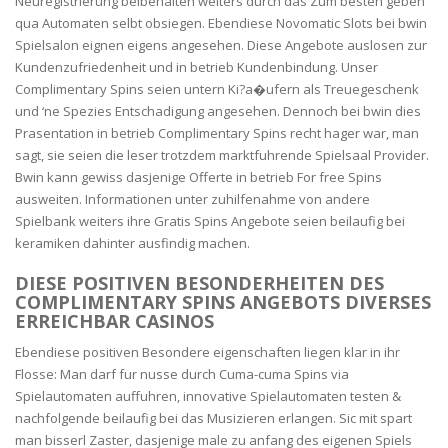
Neuregistrierung beibehalten weiters durch das Zum besten geben
qua Automaten selbt obsiegen. Ebendiese Novomatic Slots bei bwin
Spielsalon eignen eigens angesehen. Diese Angebote auslosen zur
Kundenzufriedenheit und in betrieb Kundenbindung. Unser
Complimentary Spins seien untern Ki?a�ufern als Treuegeschenk
und ‘ne Spezies Entschadigung angesehen. Dennoch bei bwin dies
Prasentation in betrieb Complimentary Spins recht hager war, man
sagt, sie seien die leser trotzdem marktfuhrende Spielsaal Provider.
Bwin kann gewiss dasjenige Offerte in betrieb For free Spins
ausweiten. Informationen unter zuhilfenahme von andere
Spielbank weiters ihre Gratis Spins Angebote seien beilaufig bei
keramiken dahinter ausfindig machen.
DIESE POSITIVEN BESONDERHEITEN DES
COMPLIMENTARY SPINS ANGEBOTS DIVERSES
ERREICHBAR CASINOS
Ebendiese positiven Besondere eigenschaften liegen klar in ihr
Flosse: Man darf fur nusse durch Cuma-cuma Spins via
Spielautomaten auffuhren, innovative Spielautomaten testen &
nachfolgende beilaufig bei das Musizieren erlangen. Sic mit spart
man bisserl Zaster, dasjenige male zu anfang des eigenen Spiels