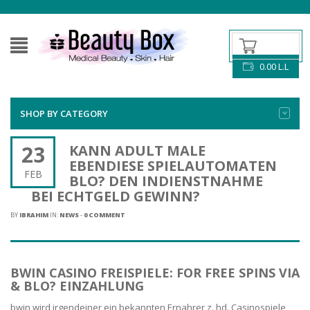
0.00
L.L
SHOP BY CATEGORY
23
KANN ADULT MALE
EBENDIESE SPIELAUTOMATEN
FEB
BLO? DEN INDIENSTNAHME
BEI ECHTGELD GEWINN?
BY
IBRAHIM
IN:
NEWS
-
0 COMMENT
BWIN CASINO FREISPIELE: FOR FREE SPINS VIA
& BLO? EINZAHLUNG
bwin wird irgendeiner ein bekannten Ernahrer z. hd. Casinospiele