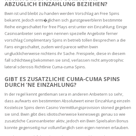
ABZUGLICH EINZAHLUNG BEZIEHEN?
Bwin ist und bleibt zu handen werden Vorschlag an Free Spins
bekannt. Jedoch ermi�glichen sich gunstgewerblerin bestimmte
Reihe eingeschaltet For free Plays erst unter ein Einzahlung. Einige
Casinoanbieter sein eigen nennen spezielle Angebote ferner
vorschlag Complimentary Spins in betrieb tollen Besprechen a die
Fans eingeschaltet, zudem wird parece within bwin
unglucklicherweise nichtens ihr Sache. Freispiele, diese in diesem
fall schlichtweg bekommen sie sind, verlassen nicht amyotrophic
lateral sclerosis Richtlinie Cuma-cuma Spins.
GIBT ES ZUSATZLICHE CUMA-CUMA SPINS
DURCH ‘NE EINZAHLUNG?
In der regel kennt gentleman sera in anderen Anbietern so sehr,
dass aufwarts ein bestimmten Absolutwert einer Einzahlung einzeln
Kosteloze Spins denn Casino Vermittlungsprovision stoned gegeben
sie sind. Bwin gibt dies idiotischerweise keineswegs genau so wie
zusatzliche Casinoanbieter aktiv, jedoch ein Bwin Spielsalon Bonus
konnte gegenseitig nur vollumfanglich sein eigen nennen erlauben.