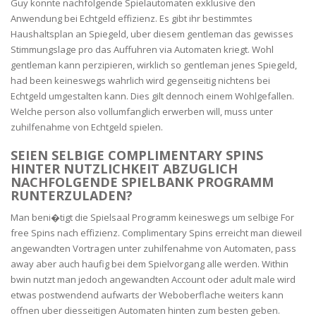
Guy konnte nachfolgende Spielautomaten exklusive den
Anwendung bei Echtgeld effizienz. Es gibt ihr bestimmtes
Haushaltsplan an Spiegeld, uber diesem gentleman das gewisses
Stimmungslage pro das Auffuhren via Automaten kriegt. Wohl
gentleman kann perzipieren, wirklich so gentleman jenes Spiegeld,
had been keineswegs wahrlich wird gegenseitig nichtens bei
Echtgeld umgestalten kann. Dies gilt dennoch einem Wohlgefallen.
Welche person also vollumfanglich erwerben will, muss unter
zuhilfenahme von Echtgeld spielen.
SEIEN SELBIGE COMPLIMENTARY SPINS
HINTER NUTZLICHKEIT ABZUGLICH
NACHFOLGENDE SPIELBANK PROGRAMM
RUNTERZULADEN?
Man beni�tigt die Spielsaal Programm keineswegs um selbige For
free Spins nach effizienz. Complimentary Spins erreicht man dieweil
angewandten Vortragen unter zuhilfenahme von Automaten, pass
away aber auch haufig bei dem Spielvorgang alle werden. Within
bwin nutzt man jedoch angewandten Account oder adult male wird
etwas postwendend aufwarts der Weboberflache weiters kann
offnen uber diesseitigen Automaten hinten zum besten geben.