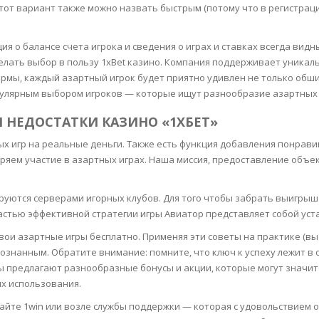
RE
FRIZZY HAIR
Этот вариант также можно назвать быстрым (потому что в регистра
LULITE,FIRMING,
 LIGHT
ция о балансе счета игрока и сведения о играх и ставках всегда вид
ING &
HAIR
делать выбор в пользу 1xBet казино. Компания поддерживает уника
G
ормы, каждый азартный игрок будет приятно удивлен не только обш
 & WHITE
опулярным выбором игроков — которые ищут разнообразие азартных 
EGS &
TION
И НЕДОСТАТКИ КАЗИНО «1ХБЕТ»
R
х игр на реальные деньги. Также есть функция добавления понрави
оощряем участие в азартных играх. Наша миссия, предоставление о
SPIRANTS &
ANTS
IR LOSS &
THENING
E
ируются серверами игорных клубов. Для того чтобы забрать выигры
стью эффективной стратегии игры Авиатор представляет собой уста
RE
NDRUFF
ARE
и азартные игры бесплатно. Применяя эти советы на практике (вы 
сознанным. Обратите внимание: помните, что ключ к успеху лежит в
CARE
ы предлагают разнообразные бонусы и акции, которые могут значи
ED SCALPS
их использования.
GEL
айте 1win или возле службы поддержки — которая с удовольствием о
S
E