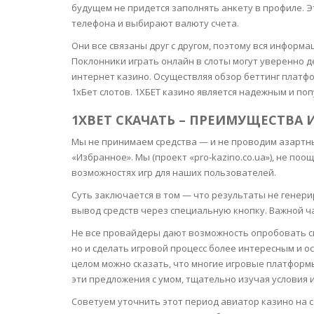
SERUM
NAIL CA
CURLY & 
будущем не придется заполнять анкету в профиле. 
телефона и выбирают валюту счета.
STICK
ANTICEL
BLOND &
Они все связаны друг с другом, поэтому вся информа
TIGHTEN
BROWN 
Поклонники играть онлайн в слоты могут уверенно 
SLIMMIN
интернет казино. Осуществляя обзор беттинг платф
GEL
COLORED
1хБет слотов. 1ХБЕТ казино является надежным и п
HEAVY L
HAIR
CIRCULA
FOAM
1XBET СКАЧАТЬ – ПРЕИМУЩЕСТВА 
FINE HAI
Мы не принимаем средства — и не проводим азартны
WOMEN
BRUSH
«Избранное». Мы (проект «pro-kazino.co.ua»), не п
ANTIPER
возможностях игр для наших пользователей.
DEODOR
ANTI-HA
STRENG
DAY CAR
Суть заключается в том — что результаты не генер
вывод средств через специальную кнопку. Важной ча
HAND CA
ANTI-DA
NIGHT C
Не все провайдеры дают возможность опробовать сво
но и сделать игровой процесс более интересным и о
WOUND 
целом можно сказать, что многие игровые платформ
IRRITAT
LIPS
эти предложения с умом, тщательно изучая условия 
SHOWER 
Советуем уточнить этот период авиатор казино на с
HAIRLOS
EYE CAR