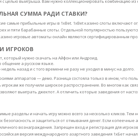
и с целью выигрыша. Вам нужно коллекционировать комбинацию из 
SOAPS
RE
АЛЬНАЯ СУММА РАДИ СТАВКИ?
NG & MAKE-UP
R
TICS
кие самые прибыльные игры в 1xBet. 1xBet казино слоты включают 
OTECTION
рех и пяти барабанные слоты. Отдельной популярностью пользуютс
 TO
казино игровые автоматы онлайн являются сертифицированным прод
WASH
TION SKIN
IONNER
И ИГРОКОВ
RUSH &
TION TO OILY
, который нужно скачать на Айфон или Андроид.
PASTE
 общение а русском языке.
 недель назад и с того времени не разу не уходил в минус на долго.
EING
сиями аппаратов ― демо. Разница состояла только в ином, что поль
 игрокам же получили широкое распространение. Во многом как связ
озволяют выиграть джекпот. А отличить которые заведения от наст
Y OR ATOPIC
мые разделы и начать игру можно всего за несколько кликов. Тем н
AIR
их безопасность и защититься от отмывания денег. Если копеечные 
ичного вознаграждения. Запрещен вход и регистрация для игроков и
ONE SKIN
Российская версия международного азартного заведения 1хБет начала