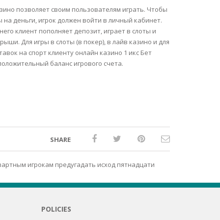
азино позволяет своим пользователям играть. Чтобы
ы на деньги, игрок должен войти в личный кабинет.
него клиент пополняет депозит, играет в слоты и
ыши. Для игры в слоты (в покер), в лайв казино и для
авок на спорт клиенту онлайн казино 1 икс Бет
положительный баланс игрового счета.
SHARE
a… азартным игрокам предугадать исход пятнадцати
POLICIES