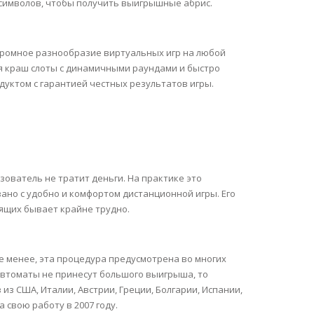
символов, чтобы получить выигрышные абрис.
огромное разнообразие виртуальных игр на любой
я краш слоты с динамичными раундами и быстро
уктом с гарантией честных результатов игры.
зователь не тратит деньги. На практике это
ано с удобно и комфортом дистанционной игры. Его
оящих бывает крайне трудно.
е менее, эта процедура предусмотрена во многих
автоматы не принесут большого выигрыша, то
з США, Италии, Австрии, Греции, Болгарии, Испании,
 свою работу в 2007 году.