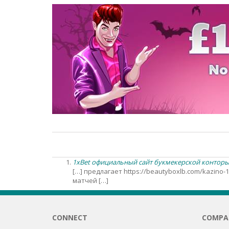
OILY SKI
DRY SKIN
SENSITIV
SMOOTH
ROUGHN
HYDRAT
1xBet официальный сайт букмекерской конторы 1
ROSACEA
[…] предлагает https://beautyboxlb.com/kazino-
матчей […]
SKIN IM
CONNECT
COMPA
EXOLIAT