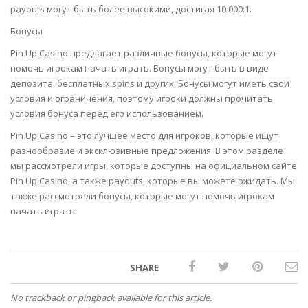
payouts могут быть более высокими, достигая 10 000:1.
Бонусы
Pin Up Casino предлагает различные бонусы, которые могут
помочь игрокам начать играть. Бонусы могут быть в виде
депозита, бесплатных spins и других. Бонусы могут иметь свои
условия и ограничения, поэтому игроки должны прочитать
условия бонуса перед его использованием.
Pin Up Casino – это лучшее место для игроков, которые ищут
разнообразие и эксклюзивные предложения. В этом разделе
мы рассмотрели игры, которые доступны на официальном сайте
Pin Up Casino, а также payouts, которые вы можете ожидать. Мы
также рассмотрели бонусы, которые могут помочь игрокам
начать играть.
SHARE
No trackback or pingback available for this article.