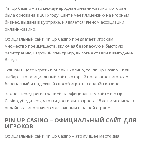
Pin Up Casino – это международная онлайн-казино, которая
была основана в 2016 году. Сайт имеет лицензию на игорный
бизнес, выдана в Куртрахе, и является членом ассоциации
онлайн-казино.
Официальный сайт Pin Up Casino предлагает игрокам
множество преимуществ, включая безопасную и быструю
регистрацию, широкий спектр игр, высокие ставки и выгодные
бонусы.
Если вы ищете играть в онлайн-казино, то Pin Up Casino – ваш
выбор. Это официальный сайт, который предлагает игрокам
безопасный и надежный способ играть в онлайн-казино.
Важно! Перед регистрацией на официальном сайте Pin Up
Casino, убедитесь, что вы достигли возраста 18 лет и что игра в
онлайн-казино является легальным в вашей стране.
PIN UP CASINO – ОФИЦИАЛЬНЫЙ САЙТ ДЛЯ
ИГРОКОВ
Официальный сайт Pin Up Casino – это лучшее место для