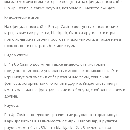
мы рассмотрим игры, которые доступны на официальном сайте
Pin Up Casino, а также payouts, которые вы можете ожидать.
Классические игры
На официальном сайте Pin Up Casino доступны классические
игры, такие как рулетка, blackjack, бинго и другие. Эти игры
популярны из-за своей простоты и доступности, а также из-за
возможности выиграть большие суммы.
Видео-слоты
В Pin Up Casino доступны также видео-слоты, которые
предлагают игрокам уникальные игровые возможности. Эти
игры могут включать в себя различные темы, такие как
фэнтези, история, приключения и другие. Видео-слоты могут
иметь различные функции, такие как бонусы, свободные spins и
другие.
Payouts
Pin Up Casino предлагает различные payouts, которые могут
варьироваться в зависимости от игры. Например, в рулетке
payout может быть 35:1, а в blackjack – 2:1. В видео-слотах