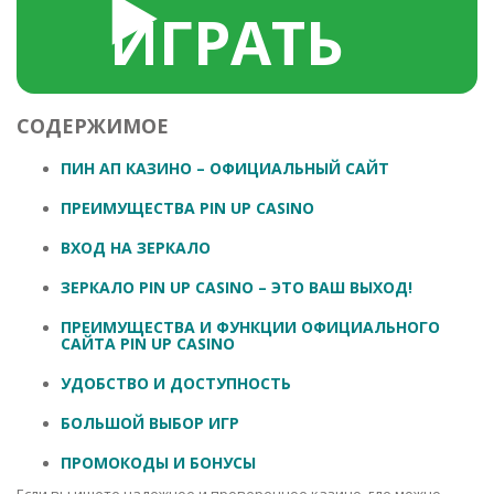
▶️
ИГРАТЬ
СОДЕРЖИМОЕ
ПИН АП КАЗИНО – ОФИЦИАЛЬНЫЙ САЙТ
ПРЕИМУЩЕСТВА PIN UP CASINO
ВХОД НА ЗЕРКАЛО
ЗЕРКАЛО PIN UP CASINO – ЭТО ВАШ ВЫХОД!
ПРЕИМУЩЕСТВА И ФУНКЦИИ ОФИЦИАЛЬНОГО
САЙТА PIN UP CASINO
УДОБСТВО И ДОСТУПНОСТЬ
БОЛЬШОЙ ВЫБОР ИГР
ПРОМОКОДЫ И БОНУСЫ