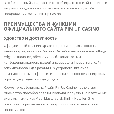
Это безопасный и надежный способ играть в онлайн-казино, и
мы рекомендуем вам использовать это зеркало, чтобы
продолжать играть в Pin Up Casino.
ПРЕИМУЩЕСТВА И ФУНКЦИИ
ОФИЦИАЛЬНОГО САЙТА PIN UP CASINO
УДОБСТВО И ДОСТУПНОСТЬ
Официальный сайт Pin Up Casino доступен для игроков из
многих стран, включая Россию. Он работает на основе cutting-
edge технологий, обеспечивая безопасность и
конфиденциальность вашей информации. Кроме того, сайт
оптимизирован для различных устройств, включая
компьютеры, смартфоны и планшеты, что позволяет игрокам
играть где угодно и когда угодно.
Кроме того, официальный сайт Pin Up Casino предлагает
множество способов оплаты, включая популярные платежные
системы, такие как Visa, Mastercard, Skrill и Neteller. Это
позволяет игрокам легко и быстро пополнять свой счет и
начать играть.