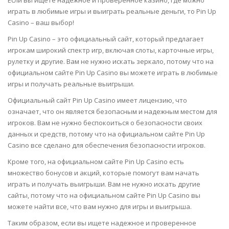
Если вы ищете надежное и проверенное казино, где можно
играть в любимые игры и выиграть реальные деньги, то Pin Up
Casino – ваш выбор!
Pin Up Casino – это официальный сайт, который предлагает
игрокам широкий спектр игр, включая слоты, карточные игры,
рулетку и другие. Вам не нужно искать зеркало, потому что на
официальном сайте Pin Up Casino вы можете играть в любимые
игры и получать реальные выигрыши.
Официальный сайт Pin Up Casino имеет лицензию, что
означает, что он является безопасным и надежным местом для
игроков. Вам не нужно беспокоиться о безопасности своих
данных и средств, потому что на официальном сайте Pin Up
Casino все сделано для обеспечения безопасности игроков.
Кроме того, на официальном сайте Pin Up Casino есть
множество бонусов и акций, которые помогут вам начать
играть и получать выигрыши. Вам не нужно искать другие
сайты, потому что на официальном сайте Pin Up Casino вы
можете найти все, что вам нужно для игры и выигрыша.
Таким образом, если вы ищете надежное и проверенное