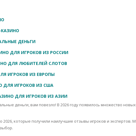
SOAPS
RE
NG & MAKE-UP
R
НО
TICS
OTECTION
-КАЗИНО
 TO
WASH
TION SKIN
АЛЬНЫЕ ДЕНЬГИ
IONNER
ЗИНО ДЛЯ ИГРОКОВ ИЗ РОССИИ
RUSH &
TION TO OILY
PASTE
ЗИНО ДЛЯ ЛЮБИТЕЛЕЙ СЛОТОВ
ДЛЯ ИГРОКОВ ИЗ ЕВРОПЫ
EING
НО ДЛЯ ИГРОКОВ ИЗ США
Y OR ATOPIC
КАЗИНО ДЛЯ ИГРОКОВ ИЗ АЗИИ
альные деньги, вам повезло! В 2026 году появилось множество новы
AIR
о 2026, которые получили наилучшие отзывы игроков и экспертов. 
выбор.
ONE SKIN