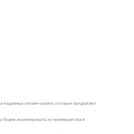
х и надежных онлайн-казино, которые предлагают
Мы будем анализировать их преимущества и