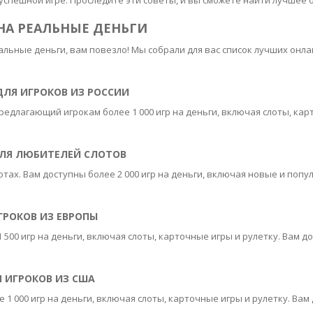
НА РЕАЛЬНЫЕ ДЕНЬГИ
альные деньги, вам повезло! Мы собрали для вас список лучших он
 ДЛЯ ИГРОКОВ ИЗ РОССИИ
предлагающий игрокам более 1 000 игр на деньги, включая слоты, кар
 ДЛЯ ЛЮБИТЕЛЕЙ СЛОТОВ
лотах. Вам доступны более 2 000 игр на деньги, включая новые и поп
ИГРОКОВ ИЗ ЕВРОПЫ
1 500 игр на деньги, включая слоты, карточные игры и рулетку. Вам д
Я ИГРОКОВ ИЗ США
е 1 000 игр на деньги, включая слоты, карточные игры и рулетку. Ва