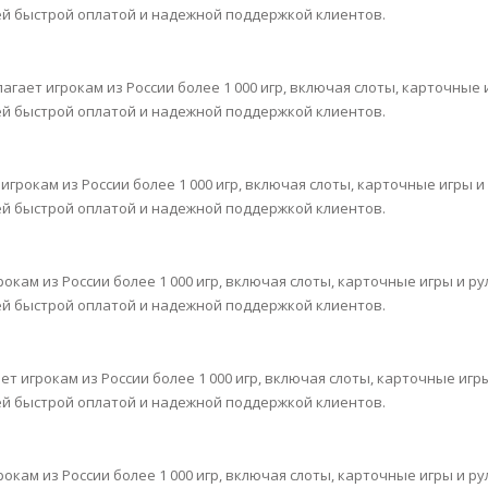
оей быстрой оплатой и надежной поддержкой клиентов.
ES
CARE
длагает игрокам из России более 1 000 игр, включая слоты, карточны
оей быстрой оплатой и надежной поддержкой клиентов.
EIC
TIS
т игрокам из России более 1 000 игр, включая слоты, карточные игры
оей быстрой оплатой и надежной поддержкой клиентов.
грокам из России более 1 000 игр, включая слоты, карточные игры и 
оей быстрой оплатой и надежной поддержкой клиентов.
ает игрокам из России более 1 000 игр, включая слоты, карточные иг
оей быстрой оплатой и надежной поддержкой клиентов.
грокам из России более 1 000 игр, включая слоты, карточные игры и 