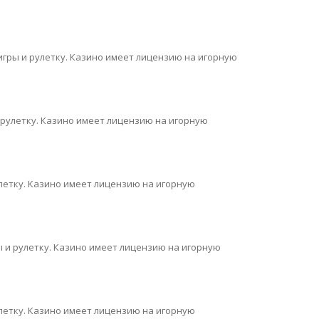
е игры и рулетку. Казино имеет лицензию на игорную
 и рулетку. Казино имеет лицензию на игорную
рулетку. Казино имеет лицензию на игорную
ры и рулетку. Казино имеет лицензию на игорную
рулетку. Казино имеет лицензию на игорную