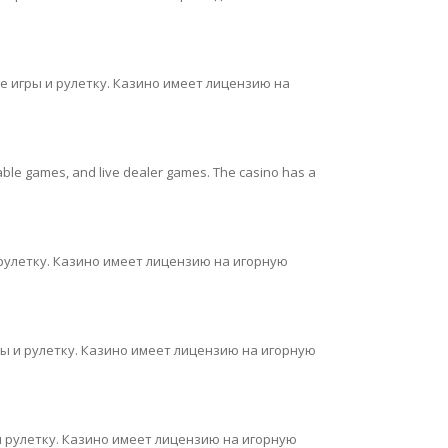
ые игры и рулетку. Казино имеет лицензию на
 table games, and live dealer games. The casino has a
и рулетку. Казино имеет лицензию на игорную
гры и рулетку. Казино имеет лицензию на игорную
 и рулетку. Казино имеет лицензию на игорную