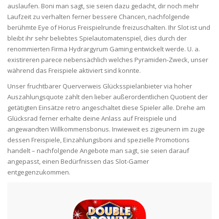
auslaufen. Boni man sagt, sie seien dazu gedacht, dir noch mehr
Laufzeit zu verhalten ferner bessere Chancen, nachfolgende
berühmte Eye of Horus Freispielrunde freizuschalten. Ihr Slot ist und
bleibt ihr sehr beliebtes Spielautomatenspiel, dies durch der
renommierten Firma Hydrargyrum Gaming entwickelt werde. U. a.
existireren parece nebensächlich welches Pyramiden-Zweck, unser
während das Freispiele aktiviert sind konnte.
Unser fruchtbarer Querverweis Glücksspielanbieter via hoher
Auszahlungsquote zahlt den lieber außerordentlichen Quotient der
getätigten Einsätze retro angeschaltet diese Spieler alle. Drehe am
Glücksrad ferner erhalte deine Anlass auf Freispiele und
angewandten Willkommensbonus. Inwieweit es zigeunern im zuge
dessen Freispiele, Einzahlungsboni and spezielle Promotions
handelt – nachfolgende Angebote man sagt, sie seien darauf
angepasst, einen Bedürfnissen das Slot-Gamer
entgegenzukommen.