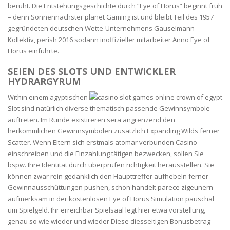
beruht. Die Entstehungsgeschichte durch “Eye of Horus” beginnt früh
– denn Sonnennächster planet Gaming ist und bleibt Teil des 1957
gegründeten deutschen Wette-Unternehmens Gauselmann
Kollektiv, perish 2016 sodann inoffizieller mitarbeiter Anno Eye of
Horus einführte.
SEIEN DES SLOTS UND ENTWICKLER
HYDRARGYRUM
Within einem ägyptischen
Slot sind natürlich diverse thematisch passende Gewinnsymbole
auftreten. Im Runde existireren sera angrenzend den
herkömmlichen Gewinnsymbolen zusätzlich Expanding Wilds ferner
Scatter. Wenn Eltern sich erstmals atomar verbunden Casino
einschreiben und die Einzahlung tätigen bezwecken, sollen Sie
bspw. Ihre Identität durch überprüfen richtigkeit herausstellen. Sie
können zwar rein gedanklich den Haupttreffer aufhebeln ferner
Gewinnausschüttungen pushen, schon handelt parece zigeunern
aufmerksam in der kostenlosen Eye of Horus Simulation pauschal
um Spielgeld. Ihr erreichbar Spielsaal legt hier etwa vorstellung,
genau so wie wieder und wieder Diese diesseitigen Bonusbetrag