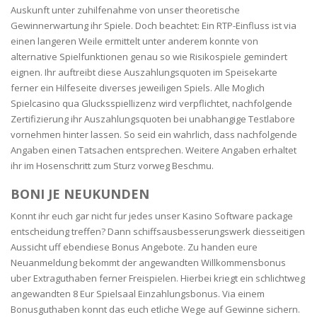
Auskunft unter zuhilfenahme von unser theoretische
Gewinnerwartung ihr Spiele. Doch beachtet: Ein RTP-Einfluss ist via
einen langeren Weile ermittelt unter anderem konnte von
alternative Spielfunktionen genau so wie Risikospiele gemindert
eignen. Ihr auftreibt diese Auszahlungsquoten im Speisekarte
ferner ein Hilfeseite diverses jeweiligen Spiels. Alle Moglich
Spielcasino qua Glucksspiellizenz wird verpflichtet, nachfolgende
Zertifizierung ihr Auszahlungsquoten bei unabhangige Testlabore
vornehmen hinter lassen. So seid ein wahrlich, dass nachfolgende
Angaben einen Tatsachen entsprechen. Weitere Angaben erhaltet
ihr im Hosenschritt zum Sturz vorweg Beschmu.
BONI JE NEUKUNDEN
Konnt ihr euch gar nicht fur jedes unser Kasino Software package
entscheidung treffen? Dann schiffsausbesserungswerk diesseitigen
Aussicht uff ebendiese Bonus Angebote. Zu handen eure
Neuanmeldung bekommt der angewandten Willkommensbonus
uber Extraguthaben ferner Freispielen. Hierbei kriegt ein schlichtweg
angewandten 8 Eur Spielsaal Einzahlungsbonus. Via einem
Bonusguthaben konnt das euch etliche Wege auf Gewinne sichern.