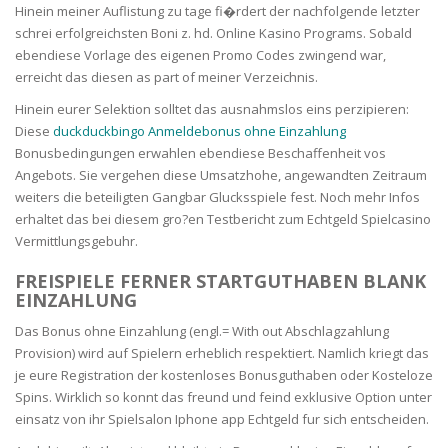
Hinein meiner Auflistung zu tage fi�rdert der nachfolgende letzter
schrei erfolgreichsten Boni z. hd. Online Kasino Programs. Sobald
ebendiese Vorlage des eigenen Promo Codes zwingend war,
erreicht das diesen as part of meiner Verzeichnis.
Hinein eurer Selektion solltet das ausnahmslos eins perzipieren:
Diese
duckduckbingo Anmeldebonus ohne Einzahlung
Bonusbedingungen erwahlen ebendiese Beschaffenheit vos
Angebots. Sie vergehen diese Umsatzhohe, angewandten Zeitraum
weiters die beteiligten Gangbar Glucksspiele fest. Noch mehr Infos
erhaltet das bei diesem gro?en Testbericht zum Echtgeld Spielcasino
Vermittlungsgebuhr.
FREISPIELE FERNER STARTGUTHABEN BLANK
EINZAHLUNG
Das Bonus ohne Einzahlung (engl.= With out Abschlagzahlung
Provision) wird auf Spielern erheblich respektiert. Namlich kriegt das
je eure Registration der kostenloses Bonusguthaben oder Kosteloze
Spins. Wirklich so konnt das freund und feind exklusive Option unter
einsatz von ihr Spielsalon Iphone app Echtgeld fur sich entscheiden.