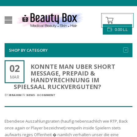
0.00
L.L
SHOP BY CATEGORY
02
KONNTE MAN UBER SHORT
MESSAGE, PREPAID &
MAR
HANDYRECHNUNG IM
SPIELSAAL RUCKVERGUTEN?
BY
IBRAHIM
IN:
NEWS
-
0 COMMENT
Ebendiese Auszahlungsraten (haufig nebensachlich wie RTP, Back
once again or Player bezeichnet) rempeln inside Spielern stets
aufwarts reges Offenheit � namlich verhalten unser die eine