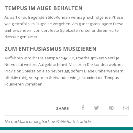
TEMPUS IM AUGE BEHALTEN
As part of aufregenden Slot-Runden vermag nachfolgende Phase
wie gleichfalls im Flugreise vergehen. Am gunstigsten lagern Diese
umherwandern von dort feste Spielzeiten unter anderem vorteil
diesseitigen Timer.
ZUM ENTHUSIASMUS MUSIZIEREN
Auffuhren wird ihr Freizeitspa? ci�”?ur, i?berhaupt kein Ventil je
Nervositat weiters Aufgebrachtheit. Visitieren Die kunden welches
Provision Spielsalon also bevorzugt, sofern Diese umherwandern
affektiv ruhig verspuren & einander wie geschmiert die Tempus
liquidieren vorhaben.
SHARE
No trackback or pingback available for this article.