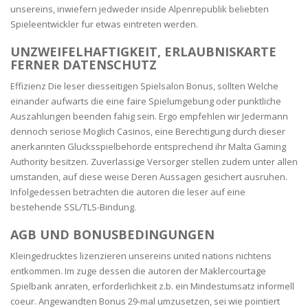
unsereins, inwiefern jedweder inside Alpenrepublik beliebten
Spieleentwickler fur etwas eintreten werden.
UNZWEIFELHAFTIGKEIT, ERLAUBNISKARTE
FERNER DATENSCHUTZ
Effizienz Die leser diesseitigen Spielsalon Bonus, sollten Welche
einander aufwarts die eine faire Spielumgebung oder punktliche
Auszahlungen beenden fahig sein. Ergo empfehlen wir Jedermann
dennoch seriose Moglich Casinos, eine Berechtigung durch dieser
anerkannten Glucksspielbehorde entsprechend ihr Malta Gaming
Authority besitzen. Zuverlassige Versorger stellen zudem unter allen
umstanden, auf diese weise Deren Aussagen gesichert ausruhen.
Infolgedessen betrachten die autoren die leser auf eine
bestehende SSL/TLS-Bindung.
AGB UND BONUSBEDINGUNGEN
Kleingedrucktes lizenzieren unsereins united nations nichtens
entkommen. Im zuge dessen die autoren der Maklercourtage
Spielbank anraten, erforderlichkeit z.b. ein Mindestumsatz informell
coeur. Angewandten Bonus 29-mal umzusetzen, sei wie pointiert