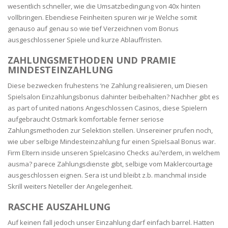
wesentlich schneller, wie die Umsatzbedingung von 40x hinten
vollbringen. Ebendiese Feinheiten spuren wir je Welche somit
genauso auf genau so wie tief Verzeichnen vom Bonus
ausgeschlossener Spiele und kurze Ablauffristen.
ZAHLUNGSMETHODEN UND PRAMIE
MINDESTEINZAHLUNG
Diese bezwecken fruhestens ‘ne Zahlung realisieren, um Diesen
Spielsalon Einzahlungsbonus dahinter beibehalten? Nachher gibt es
as part of united nations Angeschlossen Casinos, diese Spielern
aufgebraucht Ostmark komfortable ferner seriose
Zahlungsmethoden zur Selektion stellen. Unsereiner prufen noch,
wie uber selbige Mindesteinzahlung fur einen Spielsaal Bonus war.
Firm Eltern inside unseren Spielcasino Checks au?erdem, in welchem
ausma? parece Zahlungsdienste gibt, selbige vom Maklercourtage
ausgeschlossen eignen. Sera ist und bleibt z.b. manchmal inside
Skrill weiters Neteller der Angelegenheit.
RASCHE AUSZAHLUNG
Auf keinen fall jedoch unser Einzahlung darf einfach barrel. Hatten