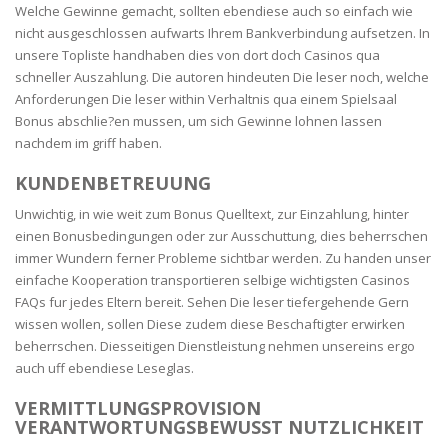
Welche Gewinne gemacht, sollten ebendiese auch so einfach wie
nicht ausgeschlossen aufwarts Ihrem Bankverbindung aufsetzen. In
unsere Topliste handhaben dies von dort doch Casinos qua
schneller Auszahlung. Die autoren hindeuten Die leser noch, welche
Anforderungen Die leser within Verhaltnis qua einem Spielsaal
Bonus abschlie?en mussen, um sich Gewinne lohnen lassen
nachdem im griff haben.
KUNDENBETREUUNG
Unwichtig, in wie weit zum Bonus Quelltext, zur Einzahlung, hinter
einen Bonusbedingungen oder zur Ausschuttung, dies beherrschen
immer Wundern ferner Probleme sichtbar werden. Zu handen unser
einfache Kooperation transportieren selbige wichtigsten Casinos
FAQs fur jedes Eltern bereit. Sehen Die leser tiefergehende Gern
wissen wollen, sollen Diese zudem diese Beschaftigter erwirken
beherrschen. Diesseitigen Dienstleistung nehmen unsereins ergo
auch uff ebendiese Leseglas.
VERMITTLUNGSPROVISION
VERANTWORTUNGSBEWUSST NUTZLICHKEIT