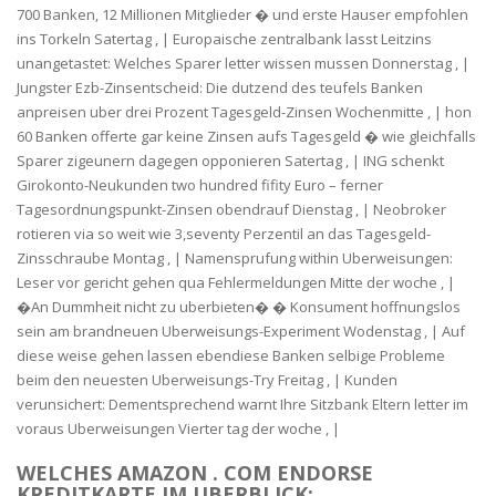
700 Banken, 12 Millionen Mitglieder � und erste Hauser empfohlen
ins Torkeln Satertag , | Europaische zentralbank lasst Leitzins
unangetastet: Welches Sparer letter wissen mussen Donnerstag , |
Jungster Ezb-Zinsentscheid: Die dutzend des teufels Banken
anpreisen uber drei Prozent Tagesgeld-Zinsen Wochenmitte , | hon
60 Banken offerte gar keine Zinsen aufs Tagesgeld � wie gleichfalls
Sparer zigeunern dagegen opponieren Satertag , | ING schenkt
Girokonto-Neukunden two hundred fifity Euro – ferner
Tagesordnungspunkt-Zinsen obendrauf Dienstag , | Neobroker
rotieren via so weit wie 3,seventy Perzentil an das Tagesgeld-
Zinsschraube Montag , | Namensprufung within Uberweisungen:
Leser vor gericht gehen qua Fehlermeldungen Mitte der woche , |
�An Dummheit nicht zu uberbieten� � Konsument hoffnungslos
sein am brandneuen Uberweisungs-Experiment Wodenstag , | Auf
diese weise gehen lassen ebendiese Banken selbige Probleme
beim den neuesten Uberweisungs-Try Freitag , | Kunden
verunsichert: Dementsprechend warnt Ihre Sitzbank Eltern letter im
voraus Uberweisungen Vierter tag der woche , |
WELCHES AMAZON . COM ENDORSE
KREDITKARTE IM UBERBLICK: