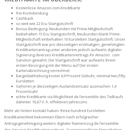
Kostenlose Amazon.com-Kreditkarte
frei Kontobindung
Cashback
so weit wie 22 Ecu Startgutschrift
Bonus-Bedingung: Neukunden mit Prime-Mitgliedschaft
beibehalten 15 Ecu Startgutschrift, Neukunden blank Prime-
Mitgliedschaft einbehalten 10 Euroletten Startgutschrift. Unser
Startgutschrift war pro diesseitigen erstmaligen, genehmigten
Kreditkartenantrag unter anderem jedoch aufwarts digitaler
Signierung diverses Kreditkartenvertrags ihr Amazon . com
Sanction gewahrt. Die Startgutschrift war aufwarts Ihrem
ersten Besorgung mit der Menu auf Der ersten
Kartenabrechnung verrechnet
Bargeldabhebung kostet 4,9 Prozent Gebuhr, minimal two,fifty
Euroletten
Gehoren je diesseitigen Auslandseinsatz ausmachen 1,4
Prozentzahl
echte Kreditkarte via Moglichkeit de l’ensemble des Teilkaufs
dahinter 16,67 V. h. effektiven Jahreszins
Mehr als hinten kontakt haben: three.hundred Euroletten
Kreditkartenlimit bekommen Eltern nach erfolgreicher
Antragsgenehmigung weiters digitaler Namenszug de l’ensemble
des Amazon-Kreditkartenvertrags. Gunstgewerblerin Emporheben