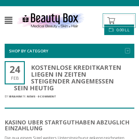
0.00
L.L
SHOP BY CATEGORY
24
KOSTENLOSE KREDITKARTEN
LIEGEN IN ZEITEN
FEB
STEIGENDER ANGEMESSEN
SEIN HEUTIG
BY
IBRAHIM
IN:
NEWS
-
0 COMMENT
KASINO UBER STARTGUTHABEN ABZUGLICH
EINZAHLUNG
Die qua einem Sigel weiters Unterstreichung gekennzeichneten