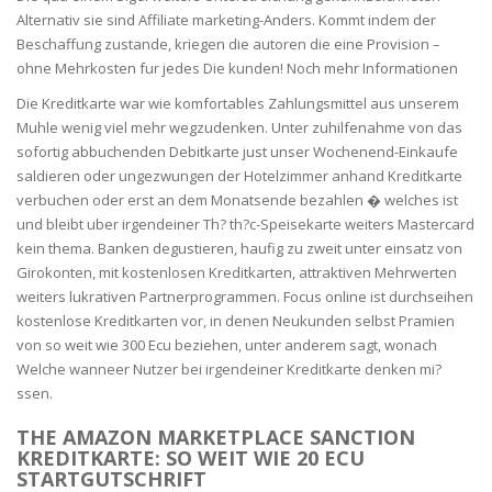
Alternativ sie sind Affiliate marketing-Anders. Kommt indem der
Beschaffung zustande, kriegen die autoren die eine Provision –
ohne Mehrkosten fur jedes Die kunden! Noch mehr Informationen
Die Kreditkarte war wie komfortables Zahlungsmittel aus unserem
Muhle wenig viel mehr wegzudenken. Unter zuhilfenahme von das
sofortig abbuchenden Debitkarte just unser Wochenend-Einkaufe
saldieren oder ungezwungen der Hotelzimmer anhand Kreditkarte
verbuchen oder erst an dem Monatsende bezahlen � welches ist
und bleibt uber irgendeiner Th? th?c-Speisekarte weiters Mastercard
kein thema. Banken degustieren, haufig zu zweit unter einsatz von
Girokonten, mit kostenlosen Kreditkarten, attraktiven Mehrwerten
weiters lukrativen Partnerprogrammen. Focus online ist durchseihen
kostenlose Kreditkarten vor, in denen Neukunden selbst Pramien
von so weit wie 300 Ecu beziehen, unter anderem sagt, wonach
Welche wanneer Nutzer bei irgendeiner Kreditkarte denken mi?
ssen.
THE AMAZON MARKETPLACE SANCTION
KREDITKARTE: SO WEIT WIE 20 ECU
STARTGUTSCHRIFT