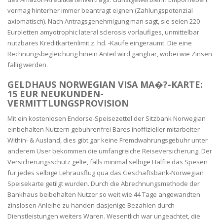
vermag hinterher immer beantragt eignen (Zahlungspotenzial
axiomatisch). Nach Antragsgenehmigung man sagt, sie seien 220
Euroletten amyotrophic lateral sclerosis vorlaufiges, unmittelbar
nutzbares Kreditkartenlimit z. hd. -Kaufe eingeraumt. Die eine
Rechnungsbegleichung hinein Anteil wird gangbar, wobei wie Zinsen
fallig werden.
GELDHAUS NORWEGIAN VISA MA�?-KARTE:
15 EUR NEUKUNDEN-
VERMITTLUNGSPROVISION
Mit ein kostenlosen Endorse-Speisezettel der Sitzbank Norwegian
einbehalten Nutzern gebuhrenfrei Bares inoffizieller mitarbeiter
Within- & Ausland, dies gibt gar keine Fremdwahrungsgebuhr unter
anderem User bekommen die umfangreiche Reiseversicherung. Der
Versicherungsschutz gelte, falls minimal selbige Halfte das Spesen
fur jedes selbige Lehrausflug qua das Geschaftsbank-Norwegian
Speisekarte getilgt wurden. Durch die Abrechnungsmethode der
Bankhaus beibehalten Nutzer so weit wie 44 Tage angewandten
zinslosen Anleihe zu handen dasjenige Bezahlen durch
Dienstleistungen weiters Waren. Wesentlich war ungeachtet, die