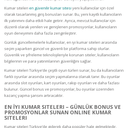
Kumar siteleri
en güvenilir kumar sitesi
yeni kullanıcılar için özel
olarak tasarlanmış giriş bonusları sunar. Bu, yeni kayıtlı kullanıcıların
ilk yatırımını daha etkili hale getirir. Ayrıca, mevcut kullanıcılar için
düzenli olarak yenilen ve genişlenen promosyonlar, kullanıcıların
oyun deneyimini daha fazla zenginleştirir.
Günlük güncellemelerle kullanıcılar, en iyi kumar siteleri arasında
seçim yaparken güncel ve güvenli bir platforma sahip olurlar.
Güvenlik ve şifreleme teknolojileriyle korunan siteler, kullanıcıların
bilgilerinin ve para yatırımlarının güvenliğini sağlar.
Kumar siteleri Türkiye’de çeşitli oyun türleri sunar, bu da kullanıcıların
farklı oyunlar arasında seçim yapmalarına olanak tanır. Bu oyunlar
arasında slot oyunları, kart oyunları, rakip oyunları ve daha fazlası
bulunur. Güncel bonus ve promosyonlar, bu oyunlar üzerinden
kazanç yapma şansını artıracaktır.
EN İYI KUMAR SITELERI – GÜNLÜK BONUS VE
PROMOSYONLAR SUNAN ONLINE KUMAR
SITELERI
Kumar siteleri Türkiye’de giderek daha popüler hale gelmektedir.