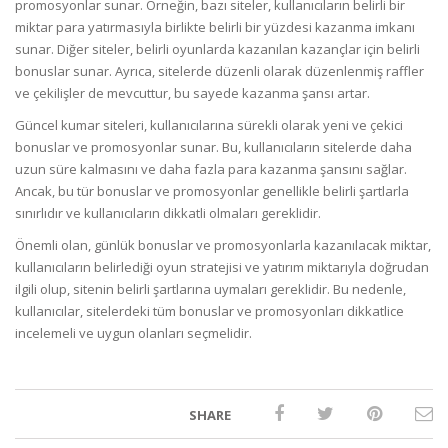
promosyonlar sunar. Örneğin, bazı siteler, kullanıcıların belirli bir
miktar para yatırmasıyla birlikte belirli bir yüzdesi kazanma imkanı
sunar. Diğer siteler, belirli oyunlarda kazanılan kazançlar için belirli
bonuslar sunar. Ayrıca, sitelerde düzenli olarak düzenlenmiş raffler
ve çekilişler de mevcuttur, bu sayede kazanma şansı artar.
Güncel kumar siteleri, kullanıcılarına sürekli olarak yeni ve çekici
bonuslar ve promosyonlar sunar. Bu, kullanıcıların sitelerde daha
uzun süre kalmasını ve daha fazla para kazanma şansını sağlar.
Ancak, bu tür bonuslar ve promosyonlar genellikle belirli şartlarla
sınırlıdır ve kullanıcıların dikkatli olmaları gereklidir.
Önemli olan, günlük bonuslar ve promosyonlarla kazanılacak miktar,
kullanıcıların belirlediği oyun stratejisi ve yatırım miktarıyla doğrudan
ilgili olup, sitenin belirli şartlarına uymaları gereklidir. Bu nedenle,
kullanıcılar, sitelerdeki tüm bonuslar ve promosyonları dikkatlice
incelemeli ve uygun olanları seçmelidir.
SHARE