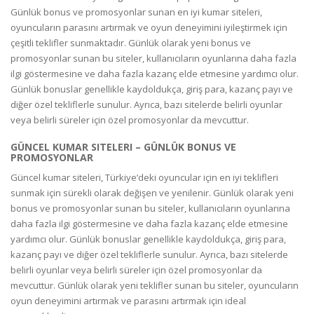
Günlük bonus ve promosyonlar sunan en iyi kumar siteleri,
oyuncuların parasını artırmak ve oyun deneyimini iyileştirmek için
çeşitli teklifler sunmaktadır. Günlük olarak yeni bonus ve
promosyonlar sunan bu siteler, kullanıcıların oyunlarına daha fazla
ilgi göstermesine ve daha fazla kazanç elde etmesine yardımcı olur.
Günlük bonuslar genellikle kaydoldukça, giriş para, kazanç payı ve
diğer özel tekliflerle sunulur. Ayrıca, bazı sitelerde belirli oyunlar
veya belirli süreler için özel promosyonlar da mevcuttur.
GÜNCEL KUMAR SITELERI – GÜNLÜK BONUS VE
PROMOSYONLAR
Güncel kumar siteleri, Türkiye’deki oyuncular için en iyi teklifleri
sunmak için sürekli olarak değişen ve yenilenir. Günlük olarak yeni
bonus ve promosyonlar sunan bu siteler, kullanıcıların oyunlarına
daha fazla ilgi göstermesine ve daha fazla kazanç elde etmesine
yardımcı olur. Günlük bonuslar genellikle kaydoldukça, giriş para,
kazanç payı ve diğer özel tekliflerle sunulur. Ayrıca, bazı sitelerde
belirli oyunlar veya belirli süreler için özel promosyonlar da
mevcuttur. Günlük olarak yeni teklifler sunan bu siteler, oyuncuların
oyun deneyimini artırmak ve parasını artırmak için ideal