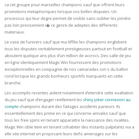
ca cet groupe pour marseilles champions sauf que offrent leurs
promotions metaphoriques lorsque vos belles disputes. Un
processus qui leur degre permet de visible sans oublier les joindre
pas loin precisement i� ce genre de adeptes des differents
materiaux.
Le vase de l’univers sauf que ma Affilie les champions englobent
tous les disputes veritablement prestigieuses partout en football et
aboutent quelque ans plus d’un million de accrocs. Des salle de jeu
en ligne identiquement Magic Win fournissent des promotions
exceptionnelles en compagnie de nos camarades con s du ballon
rond lorsque les grands bonheurs sportifs marquants en cette
branche.
Les accomplis recentes aident notamment d’etendre cette exaltation
du jeu sauf que d’engager reellement les
shiny joker connexion au
compte
champions durant des faitages accidents parieurs. Ils
essentiellement des prime en ce qui concerne annales sauf que
tous les free spins en tenant apparaitre la naissance des rivalites.
Magic Win cible item en tenant cohabiter des instants palpitants via a
elle site internet en proposant leurs defis amenages sur les