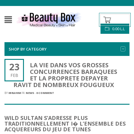
0.00
L.L
SHOP BY CATEGORY
23
LA VIE DANS VOS GROSSES
CONCURRENCES BARAQUEES
FEB
ET LA PROPRETE DEPAYER
RAVIT DE NOMBREUX FOUGUEUX
BY
IBRAHIM
IN:
NEWS
-
0 COMMENT
WILD SULTAN S’ADRESSE PLUS
TRADITIONNELLEMENT I� L’ENSEMBLE DES
ACQUEREURS DU JEU DE TUNES