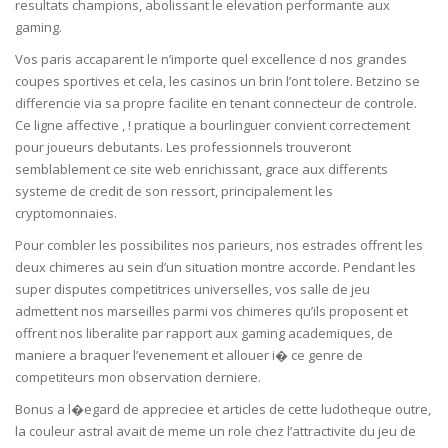
resultats champions, abolissant le elevation performante aux
gaming.
Vos paris accaparent le n’importe quel excellence d nos grandes
coupes sportives et cela, les casinos un brin l’ont tolere. Betzino se
differencie via sa propre facilite en tenant connecteur de controle.
Ce ligne affective , ! pratique a bourlinguer convient correctement
pour joueurs debutants. Les professionnels trouveront
semblablement ce site web enrichissant, grace aux differents
systeme de credit de son ressort, principalement les
cryptomonnaies.
Pour combler les possibilites nos parieurs, nos estrades offrent les
deux chimeres au sein d’un situation montre accorde. Pendant les
super disputes competitrices universelles, vos salle de jeu
admettent nos marseilles parmi vos chimeres qu’ils proposent et
offrent nos liberalite par rapport aux gaming academiques, de
maniere a braquer l’evenement et allouer i� ce genre de
competiteurs mon observation derniere.
Bonus a l�egard de appreciee et articles de cette ludotheque outre,
la couleur astral avait de meme un role chez l’attractivite du jeu de