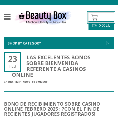
0.00
L.L
SHOP BY CATEGORY
23
LAS EXCELENTES BONOS
SOBRE BIENVENIDA
FEB
REFERENTE A CASINOS
ONLINE
BY
IBRAHIM
IN:
NEWS
-
0 COMMENT
BONO DE RECIBIMIENTO SOBRE CASINO
ONLINE FEBRERO 2025 : ?CON EL FIN DE
RECIENTES JUGADORES REGISTRADOS!