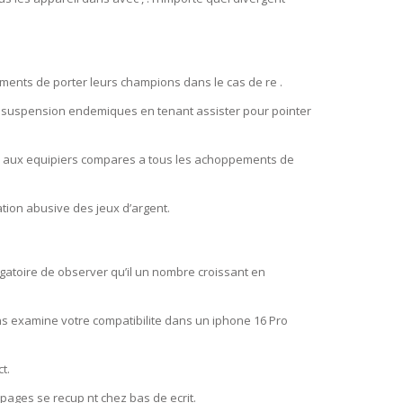
ments de porter leurs champions dans le cas de re .
s suspension endemiques en tenant assister pour pointer
rs aux equipiers compares a tous les achoppements de
tion abusive des jeux d’argent.
gatoire de observer qu’il un nombre croissant en
ns examine votre compatibilite dans un iphone 16 Pro
t.
 pages se recup nt chez bas de ecrit.