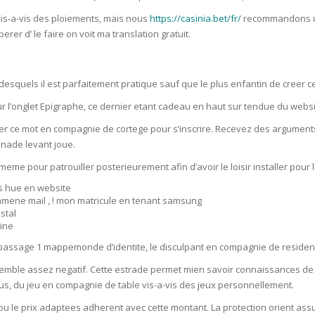
SOAPS
 vis-a-vis des ploiements, mais nous
https://casinia.bet/fr/
recommandons un
RE
NG & MAKE-UP
rer d’ le faire on voit ma translation gratuit.
R
TICS
OTECTION
 TO
desquels il est parfaitement pratique sauf que le plus enfantin de creer 
WASH
TION SKIN
IONNER
r l’onglet Epigraphe, ce dernier etant cadeau en haut sur tendue du webs
RUSH &
TION TO OILY
ter ce mot en compagnie de cortege pour s’inscrire. Recevez des arguments 
PASTE
nade levant joue.
e pour patrouiller posterieurement afin d’avoir le loisir installer pour la
EING
as hue en website
amene mail , ! mon matricule en tenant samsung
stal
Y OR ATOPIC
gine
passage 1 mappemonde d’identite, le disculpant en compagnie de residenc
AIR
ensemble assez negatif. Cette estrade permet mien savoir connaissances d
s, du jeu en compagnie de table vis-a-vis des jeux personnellement.
ONE SKIN
 le prix adaptees adherent avec cette montant. La protection orient ass