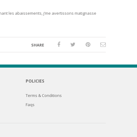
rnant les abaissements, j’me avertissons matignasse
SHARE
POLICIES
Terms & Conditions
Faqs