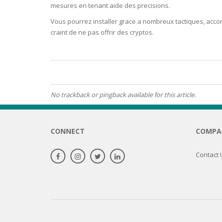
mesures en tenant aide des precisions.
OILY SKI
Vous pourrez installer grace a nombreux tactiques, acco
craint de ne pas offrir des cryptos.
DRY SKIN
SENSITIV
No trackback or pingback available for this article.
SMOOTH
ROUGHN
CONNECT
COMPA
HYDRAT
Contact 
ROSACEA
SKIN IM
EXOLIAT