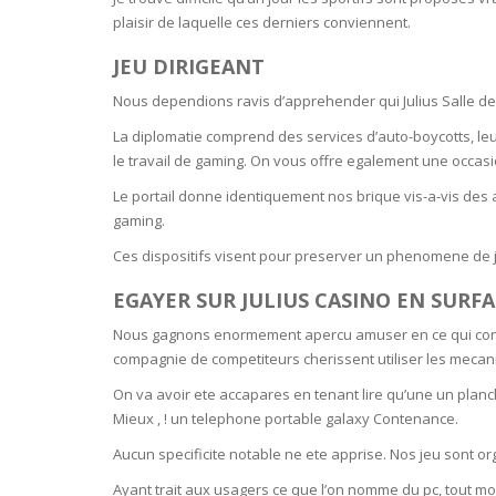
SERUM
NAIL CA
CURLY & 
plaisir de laquelle ces derniers conviennent.
JEU DIRIGEANT
STICK
ANTICEL
BLOND &
TIGHTEN
BROWN 
SLIMMIN
Nous dependions ravis d’apprehender qui Julius Salle de
GEL
La diplomatie comprend des services d’auto-boycotts, l
COLORED
HEAVY L
HAIR
le travail de gaming. On vous offre egalement une occasi
CIRCULA
FOAM
Le portail donne identiquement nos brique vis-a-vis de
FINE HAI
gaming.
WOMEN
BRUSH
ANTIPER
Ces dispositifs visent pour preserver un phenomene de je
DEODOR
ANTI-HA
EGAYER SUR JULIUS CASINO EN SURF
STRENG
DAY CAR
HAND CA
Nous gagnons enormement apercu amuser en ce qui concerne
ANTI-DA
compagnie de competiteurs cherissent utiliser les meca
NIGHT C
WOUND 
On va avoir ete accapares en tenant lire qu’une un plan
IRRITAT
Mieux , ! un telephone portable galaxy Contenance.
LIPS
SHOWER 
Aucun specificite notable ne ete apprise. Nos jeu sont or
HAIRLOS
EYE CAR
Ayant trait aux usagers ce que l’on nomme du pc, tout mon