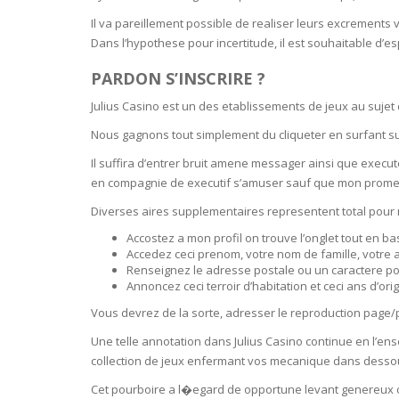
BARS & 
Il va pareillement possible de realiser leurs excrements
HAIR CA
CLEANSI
Dans l’hypothese pour incertitude, il est souhaitable d’espe
REMOVE
ANTISEP
PARDON S’INSCRIRE ?
HAIR PR
NORMAL
Julius Casino est un des etablissements de jeux au sujet 
MOUTH 
COMBINA
CONDIT
Nous gagnons tout simplement du cliqueter en surfant su
TOOTH B
COMBINA
Il suffira d’entrer bruit amene messager ainsi que execu
TOOTH 
SKIN
MASK
en compagnie de executif s’amuser sauf que mon prome
Diverses aires supplementaires representent total pour mem
ANTI-AG
Accostez a mon profil on trouve l’onglet tout en b
Accedez ceci prenom, votre nom de famille, votre 
Renseignez le adresse postale ou un caractere po
VERY DR
Annoncez ceci terroir d’habitation et ceci ans d’ori
SKIN
Vous devrez de la sorte, adresser le reproduction page/
SKIN REP
Une telle annotation dans Julius Casino continue en l’
collection de jeux enfermant vos mecanique dans dessou
ACNE-PR
Cet pourboire a l�egard de opportune levant genereux ou