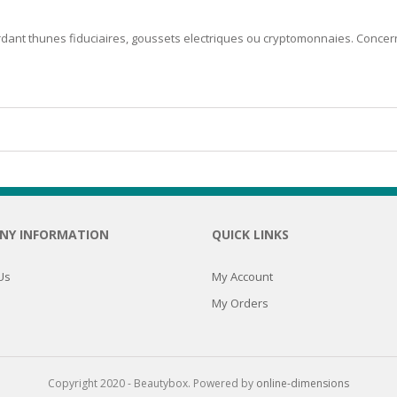
N
rdant thunes fiduciaires, goussets electriques ou cryptomonnaies. Conce
E SKIN
 THE
ESS
NY INFORMATION
QUICK LINKS
ION
Us
My Account
-PRONE SKIN
My Orders
PERFECTION
ING
Copyright 2020 - Beautybox. Powered by
online-dimensions