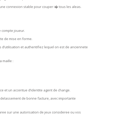
e connexion stable pour couper i� tous les aleas.
ce compte joueur.
ite de mise en forme.
d’utilisation et authentifiez lequel on est de anciennete
 maille :
e et un accentue d’identite agent de change.
e delassement de bonne facture, avec importante
uree sur une autorisation de jeux consideree ou vos