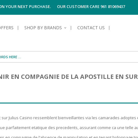
 ON YOUR NEXT PURCHASE.
OUR CUSTOMER CARE 961 81069437
OFFERS
SHOP BY BRANDS
CONTACT US
S OF SKIN
E HYGIENE
S OF HAIR
TECTION &
TION
NIR EN COMPAGNIE DE LA APOSTILLE EN SU
UN
SPIRANTS &
ANTS
RE
HAIR
NG & MAKE-UP
G PRODUCTS
R
 & AFTER-
G PRODUCTS
R
G
nt sur Julius Casino ressemblent bienveillantes via les camarades adoptes 
S MEN
TE
AMAGED HAIR
e parfaitement etatique des precedents, assurant comme ca une telle auth
 vrais en compagnie de l’absence de manipulation et en tenant bidonnage tou