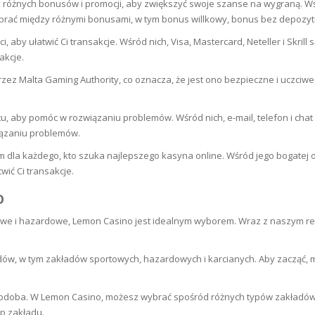
różnych bonusów i promocji, aby zwiększyć swoje szanse na wygraną. Wśró
brać między różnymi bonusami, w tym bonus willkowy, bonus bez depozyt
 aby ułatwić Ci transakcje. Wśród nich, Visa, Mastercard, Neteller i Skri
akcje.
TICS
zez Malta Gaming Authority, co oznacza, że jest ono bezpieczne i uczciw
 SKIN
, aby pomóc w rozwiązaniu problemów. Wśród nich, e-mail, telefon i cha
iązaniu problemów.
ED SKIN
la każdego, kto szuka najlepszego kasyna online. Wśród jego bogatej ofer
ić Ci transakcje.
SS & DARKNESS
O
ER
towe i hazardowe, Lemon Casino jest idealnym wyborem. Wraz z naszym rec
 SKIN
w, w tym zakładów sportowych, hazardowych i karcianych. Aby zacząć, mu
& PEEL
ę podoba. W Lemon Casino, możesz wybrać spośród różnych typów zakładów
yp zakładu.