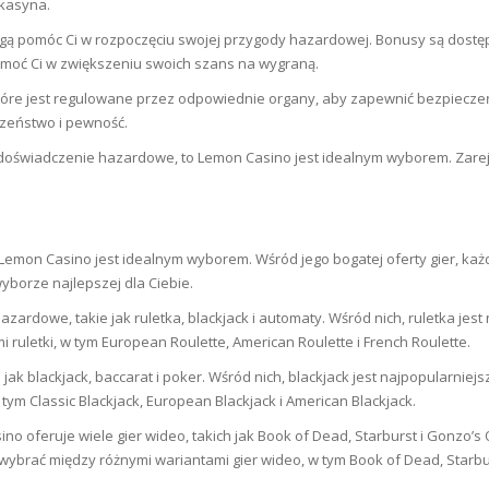
 kasyna.
ą pomóc Ci w rozpoczęciu swojej przygody hazardowej. Bonusy są dostępne
N
omoć Ci w zwiększeniu swoich szans na wygraną.
tóre jest regulowane przez odpowiednie organy, aby zapewnić bezpieczeń
czeństwo i pewność.
doświadczenie hazardowe, to Lemon Casino jest idealnym wyborem. Zarejestr
E SKIN
 THE
ESS
emon Casino jest idealnym wyborem. Wśród jego bogatej oferty gier, każdy
yborze najlepszej dla Ciebie.
ION
ardowe, takie jak ruletka, blackjack i automaty. Wśród nich, ruletka jest 
uletki, w tym European Roulette, American Roulette i French Roulette.
-PRONE SKIN
jak blackjack, baccarat i poker. Wśród nich, blackjack jest najpopularniej
ym Classic Blackjack, European Blackjack i American Blackjack.
PERFECTION
o oferuje wiele gier wideo, takich jak Book of Dead, Starburst i Gonzo’s 
wybrać między różnymi wariantami gier wideo, w tym Book of Dead, Starbu
ING