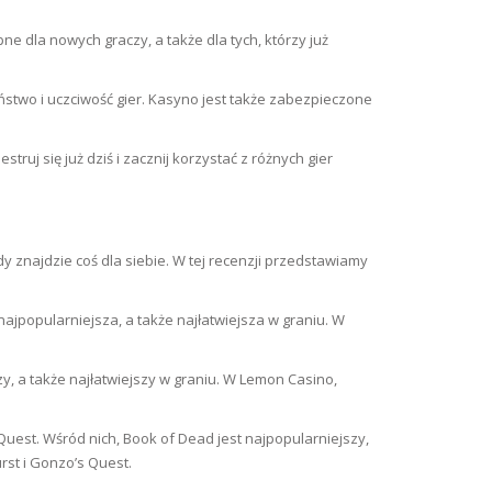
 dla nowych graczy, a także dla tych, którzy już
stwo i uczciwość gier. Kasyno jest także zabezpieczone
uj się już dziś i zacznij korzystać z różnych gier
 znajdzie coś dla siebie. W tej recenzji przedstawiamy
najpopularniejsza, a także najłatwiejsza w graniu. W
szy, a także najłatwiejszy w graniu. W Lemon Casino,
Quest. Wśród nich, Book of Dead jest najpopularniejszy,
rst i Gonzo’s Quest.