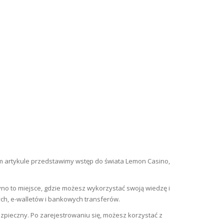
ym artykule przedstawimy wstęp do świata Lemon Casino,
syno to miejsce, gdzie możesz wykorzystać swoją wiedzę i
ch, e-walletów i bankowych transferów.
bezpieczny. Po zarejestrowaniu się, możesz korzystać z