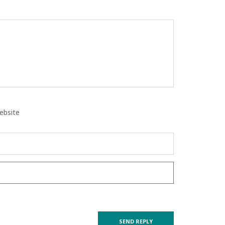
ebsite