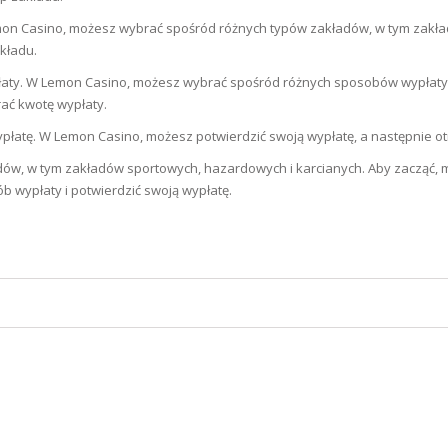
ES
on Casino, możesz wybrać spośród różnych typów zakładów, w tym zakład
kładu.
CARE
ty. W Lemon Casino, możesz wybrać spośród różnych sposobów wypłaty, w 
ać kwotę wypłaty.
EIC
płatę. W Lemon Casino, możesz potwierdzić swoją wypłatę, a następnie 
TIS
w, w tym zakładów sportowych, hazardowych i karcianych. Aby zacząć, m
 wypłaty i potwierdzić swoją wypłatę.