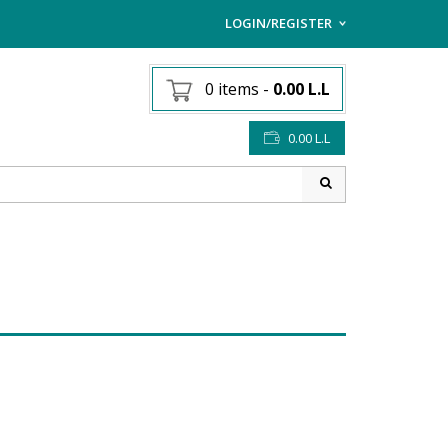
LOGIN/REGISTER
I ALREADY HAVE AN AC
0 items
-
0.00
L.L
Username or email address
*
0.00
L.L
Password
*
Lost password?
Sign up
NEW CUSTOMER ?