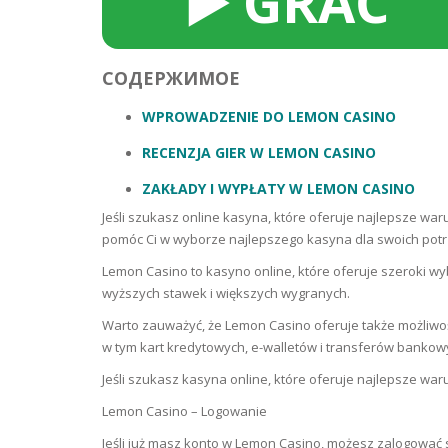
▶️ GRAĆ
SERUM
NAIL CA
CURLY & 
STICK
ANTICEL
BLOND &
TIGHTEN
BROWN 
СОДЕРЖИМОЕ
SLIMMIN
GEL
WPROWADZENIE DO LEMON CASINO
COLORED
HEAVY L
HAIR
RECENZJA GIER W LEMON CASINO
CIRCULA
FOAM
ZAKŁADY I WYPŁATY W LEMON CASINO
FINE HAI
WOMEN
Jeśli szukasz online kasyna, które oferuje najlepsze w
BRUSH
ANTIPER
pomóc Ci w wyborze najlepszego kasyna dla swoich potr
DEODOR
ANTI-HA
STRENG
Lemon Casino to kasyno online, które oferuje szeroki wybó
DAY CAR
wyższych stawek i większych wygranych.
HAND CA
ANTI-DA
Warto zauważyć, że Lemon Casino oferuje także możliwoś
NIGHT C
w tym kart kredytowych, e-walletów i transferów bankow
WOUND 
IRRITAT
Jeśli szukasz kasyna online, które oferuje najlepsze waru
LIPS
SHOWER 
Lemon Casino – Logowanie
HAIRLOS
EYE CAR
Jeśli już masz konto w Lemon Casino, możesz zalogować s