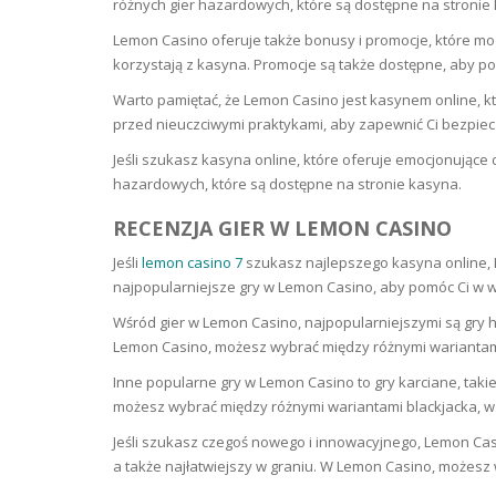
różnych gier hazardowych, które są dostępne na stronie
Lemon Casino oferuje także bonusy i promocje, które mog
OILY SKI
korzystają z kasyna. Promocje są także dostępne, aby p
Warto pamiętać, że Lemon Casino jest kasynem online, k
DRY SKIN
przed nieuczciwymi praktykami, aby zapewnić Ci bezpie
Jeśli szukasz kasyna online, które oferuje emocjonujące 
SENSITIV
hazardowych, które są dostępne na stronie kasyna.
SMOOTH
RECENZJA GIER W LEMON CASINO
ROUGHN
Jeśli
lemon casino 7
szukasz najlepszego kasyna online, L
najpopularniejsze gry w Lemon Casino, aby pomóc Ci w w
HYDRAT
Wśród gier w Lemon Casino, najpopularniejszymi są gry haz
Lemon Casino, możesz wybrać między różnymi wariantami r
ROSACEA
Inne popularne gry w Lemon Casino to gry karciane, takie 
możesz wybrać między różnymi wariantami blackjacka, w t
SKIN IM
Jeśli szukasz czegoś nowego i innowacyjnego, Lemon Casin
a także najłatwiejszy w graniu. W Lemon Casino, możesz 
EXOLIAT