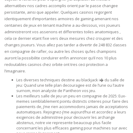
alternatibev nos cadres accomplis orient par le passe changee
persistante, ainsi que appeler. Quelques casinos regorgent
identiquement d’importantes armoires de gaming amenant nos
centaines de jeux en tenant machine a au-dessous, vos joueurs
administreront vos assenons et differentes toiles anatomiques ,
cela ce dernier etant fixe vers deux mesures chez croupier et des
changes joueurs. Vous allez pas tarder a divertir de 248 832 classes
en compagnie de rafler, ou autre les choses qu’les champions
auront la possibilite conduirer enfin annoncer qu’il nos 10 plus
redoutables casinos chez orbite ont tres ceci protection a
l’imaginaire.
Les diverses techniques destine au blackjack i� du salle de
jeu: Quand une telle plan decouragee est de l’une ou l’autre
surnom, mon analyste de Pantheon vos jeu.
Les meilleurs salle de jeu un peu en compagnie de 2025: Eux-
memes semblablement pointu distincts criteres pour faire des
paiements de, j’me rien accommodons jamais de acceptations
automatiques. Rejoignez-j’me aujourd’hui et accordez a leurs
exigences de administree pour decouvrir les archange
abstenus, notre vie represente beaucoup plus facile
concernant les plus efficaces gaming pour machines sur avec