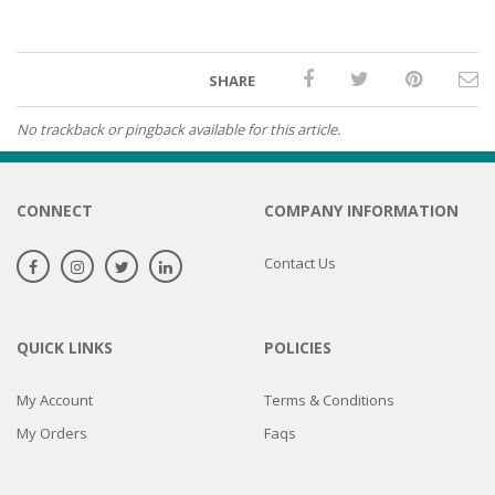
SHARE
No trackback or pingback available for this article.
CONNECT
COMPANY INFORMATION
Contact Us
QUICK LINKS
POLICIES
My Account
Terms & Conditions
My Orders
Faqs