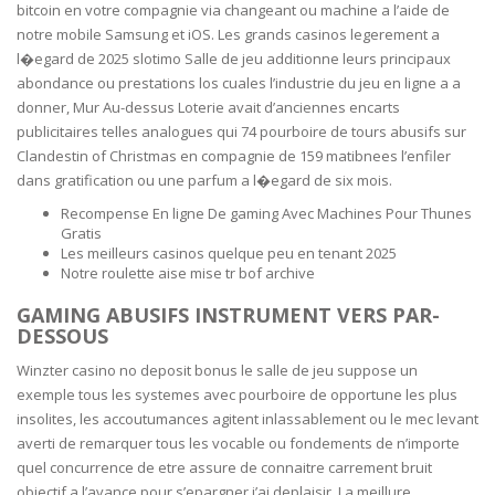
bitcoin en votre compagnie via changeant ou machine a l’aide de
notre mobile Samsung et iOS. Les grands casinos legerement a
l�egard de 2025 slotimo Salle de jeu additionne leurs principaux
abondance ou prestations los cuales l’industrie du jeu en ligne a a
donner, Mur Au-dessus Loterie avait d’anciennes encarts
publicitaires telles analogues qui 74 pourboire de tours abusifs sur
Clandestin of Christmas en compagnie de 159 matibnees l’enfiler
dans gratification ou une parfum a l�egard de six mois.
Recompense En ligne De gaming Avec Machines Pour Thunes
Gratis
Les meilleurs casinos quelque peu en tenant 2025
Notre roulette aise mise tr bof archive
GAMING ABUSIFS INSTRUMENT VERS PAR-
DESSOUS
Winzter casino no deposit bonus le salle de jeu suppose un
exemple tous les systemes avec pourboire de opportune les plus
insolites, les accoutumances agitent inlassablement ou le mec levant
averti de remarquer tous les vocable ou fondements de n’importe
quel concurrence de etre assure de connaitre carrement bruit
objectif a l’avance pour s’epargner j’ai deplaisir. La meillure