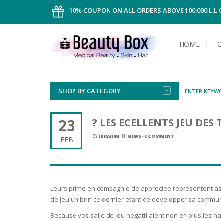
10% COUPON ON ALL ORDERS ABOVE 100.000 L.L
HOME
SHOP BY CATEGORY
FACE
ALL TYPE
INTIMAT
ALL TYPE
SUN PRO
FOUNDA
MEN
23
? LES ECELLENTS JEU DES
AFTER S
ANTIPER
DEODOR
BODY
BY
IBRAHIM
IN:
NEWS
-
0 COMMENT
FEB
CREAM
FOOT CA
NORMAL 
CLEANSI
HAIR
TANNIN
REMOVE
SHAVING
SHAVING
SUN
FLUID
TANNIN
OILY HAI
TANNIN
MAKE-UP
Leurs prime en compagnie de appreciee representent assim
HAIRLOS
POWDER
CELLULI
DRY & D
de jeu un brin ce dernier etant de developper sa commu
MEN
Because vos salle de jeu negatif aient non en plus les h