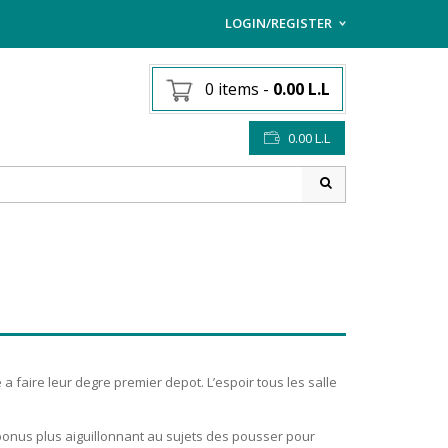
LOGIN/REGISTER
I ALREADY HAVE AN AC
0 items
-
0.00
L.L
Username or email address
*
0.00
L.L
Password
*
Lost password?
Sign up
NEW CUSTOMER ?
faire leur degre premier depot. L’espoir tous les salle
 bonus plus aiguillonnant au sujets des pousser pour