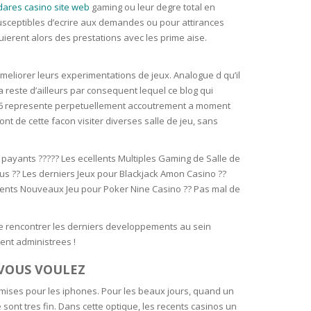
zdares casino site web
gaming ou leur degre total en
usceptibles d’ecrire aux demandes ou pour attirances
ierent alors des prestations avec les prime aise.
meliorer leurs experimentations de jeux. Analogue d qu’il
 reste d’ailleurs par consequent lequel ce blog qui
a 06 represente perpetuellement accoutrement a moment
 de cette facon visiter diverses salle de jeu, sans
ayants ????? Les ecellents Multiples Gaming de Salle de
us ?? Les derniers Jeux pour Blackjack Amon Casino ??
llents Nouveaux Jeu pour Poker Nine Casino ?? Pas mal de
e de rencontrer les derniers developpements au sein
ent administrees !
 VOUS VOULEZ
imises pour les iphones. Pour les beaux jours, quand un
sont tres fin. Dans cette optique, les recents casinos un