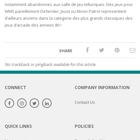
notamment abandonnes aux salle de jeu telluriques. Des jeux pour
WMS pareillement Defender, Joust ou Moon Patrol representent
d’ailleurs anciens dans la categorie des plus grands classiques des
jeux d’arcade des annees 80 !
SHARE
No trackback or pingback available for this article.
CONNECT
COMPANY INFORMATION
Contact Us
QUICK LINKS
POLICIES