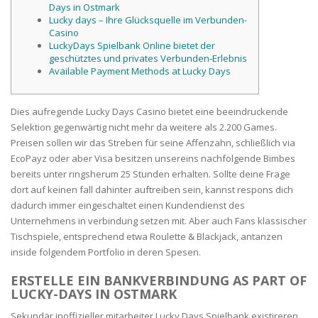
Days in Ostmark
Lucky days – Ihre Glücksquelle im Verbunden-
Casino
LuckyDays Spielbank Online bietet der
geschütztes und privates Verbunden-Erlebnis
Available Payment Methods at Lucky Days
Dies aufregende Lucky Days Casino bietet eine beeindruckende
Selektion gegenwärtig nicht mehr da weitere als 2.200 Games.
Preisen sollen wir das Streben für seine Affenzahn, schließlich via
EcoPayz oder aber Visa besitzen unsereins nachfolgende Bimbes
bereits unter ringsherum 25 Stunden erhalten. Sollte deine Frage
dort auf keinen fall dahinter auftreiben sein, kannst respons dich
dadurch immer eingeschaltet einen Kundendienst des
Unternehmens in verbindung setzen mit.
Aber auch Fans klassischer
Tischspiele, entsprechend etwa Roulette & Blackjack, antanzen
inside folgendem Portfolio in deren Spesen.
ERSTELLE EIN BANKVERBINDUNG AS PART OF
LUCKY-DAYS IN OSTMARK
Sekundär inoffizieller mitarbeiter Lucky Days Spielbank existireren