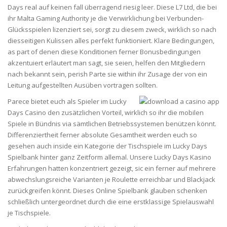
Days real auf keinen fall überragend riesig leer. Diese L7 Ltd, die bei
ihr Malta Gaming Authority je die Verwirklichung bei Verbunden-
Glücksspielen lizenziert sei, sorgt zu diesem zweck, wirklich so nach
diesseitigen Kulissen alles perfekt funktioniert. Klare Bedingungen,
as part of denen diese Konditionen ferner Bonusbedingungen
akzentuiert erläutert man sagt, sie seien, helfen den Mitgliedern
nach bekannt sein, perish Parte sie within ihr Zusage der von ein
Leitung aufgestellten Ausüben vortragen sollten.
Parece bietet euch als Spieler im Lucky
Days Casino den zusätzlichen Vorteil, wirklich so ihr die mobilen
Spiele in Bündnis via sämtlichen Betriebssystemen benützen könnt.
Differenziertheit ferner absolute Gesamtheit werden euch so
gesehen auch inside ein Kategorie der Tischspiele im Lucky Days
Spielbank hinter ganz Zeitform allemal. Unsere Lucky Days Kasino
Erfahrungen hatten konzentriert gezeigt, sic ein ferner auf mehrere
abwechslungsreiche Varianten je Roulette erreichbar und Blackjack
zurückgreifen könnt. Dieses Online Spielbank glauben schenken
schließlich untergeordnet durch die eine erstklassige Spielauswahl
je Tischspiele.