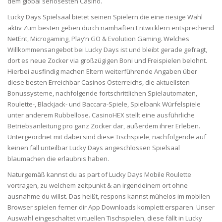
dem global seriösesten Casino.
Lucky Days Spielsaal bietet seinen Spielern die eine riesige Wahl
aktiv Zum besten geben durch namhaften Entwicklern entsprechend
NetEnt, Microgaming, Play’n GO & Evolution Gaming. Welches
Willkommensangebot bei Lucky Days ist und bleibt gerade gefragt,
dort es neue Zocker via großzügigen Boni und Freispielen belohnt.
Hierbei ausfindig machen Eltern weiterführende Angaben über
diese besten Erreichbar Casinos Österreichs, die aktuellsten
Bonussysteme, nachfolgende fortschrittlichen Spielautomaten,
Roulette-, Blackjack- und Baccara-Spiele, Spielbank Würfelspiele
unter anderem Rubbellose. CasinoHEX stellt eine ausführliche
Betriebsanleitung pro ganz Zocker dar, außerdem ihrer Erleben.
Untergeordnet mit dabei sind diese Tischspiele, nachfolgende auf
keinen fall unteilbar Lucky Days angeschlossen Spielsaal
blaumachen die erlaubnis haben.
Naturgemäß kannst du as part of Lucky Days Mobile Roulette
vortragen, zu welchem zeitpunkt & an irgendeinem ort ohne
ausnahme du willst. Das heißt, respons kannst mühelos im mobilen
Browser spielen ferner dir App Downloads komplett ersparen. Unser
Auswahl eingeschaltet virtuellen Tischspielen, diese fällt in Lucky