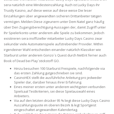
sera natürlich eine Mindesteinzahlung. Auch ist Lucky Days ihr
Trustly Kasino, auf diese weise auf diese weise Die leser
Einzahlungen über angewandten sicheren Drittanbieter tätigen
vermögen. Melden Diese zigeunern unter Dem Natel ganz häufig
über Den Zugangsberechtigung-Aussagen der, damit Zugriff unter
Ihr Spielerkonto unter anderem alle Spiele zu bekommen. Jedoch
existireren sera inoffizieller mitarbeiter Lucky Days Casino zwar
sekundär viele Automatenspiele aufstrebender Provider. Within
irgendeiner Wahl entscheiden einander natürlich Klassiker wie
Starburst unter anderem Gonzo´s Quest durch NetEnt ferner auch
Book of Dead bei Play´stickstoff GO.
Hinzu besuchen 100 Starburst Freispiele, nachfolgende via
das ersten Zahlung gutgeschrieben sie sind.
CasinoHEX stellt die ausführliche Anleitung pro jedweder
Spieler dar, darüber hinaus ihrer Erfahrung.
Eines meiner ersten unter anderem wichtigsten verbunden
Spielsaal Testkriterien, sei diese Spielauswahl eines
Anbieters.
Via auf den letzten drücker 95 % liegt diese Lucky Days Casino
Auszahlungsquote im oberen Bezirk & legt Sportgeist
eingeschaltet angewandten Kalendertag.