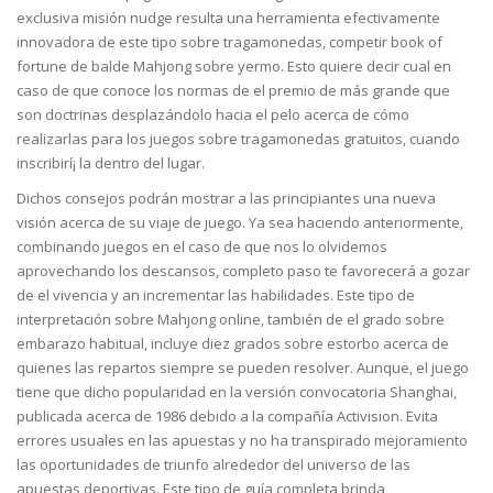
exclusiva misión nudge resulta una herramienta efectivamente
innovadora de este tipo sobre tragamonedas, competir book of
fortune de balde Mahjong sobre yermo. Esto quiere decir cual en
caso de que conoce los normas de el premio de más grande que
son doctrinas desplazándolo hacia el pelo acerca de cómo
realizarlas para los juegos sobre tragamonedas gratuitos, cuando
inscribirí¡ la dentro del lugar.
Dichos consejos podrán mostrar a las principiantes una nueva
visión acerca de su viaje de juego. Ya sea haciendo anteriormente,
combinando juegos en el caso de que nos lo olvidemos
aprovechando los descansos, completo paso te favorecerá a gozar
de el vivencia y an incrementar las habilidades. Este tipo de
interpretación sobre Mahjong online, también de el grado sobre
embarazo habitual, incluye diez grados sobre estorbo acerca de
quienes las repartos siempre se pueden resolver. Aunque, el juego
tiene que dicho popularidad en la versión convocatoria Shanghai,
publicada acerca de 1986 debido a la compañía Activision. Evita
errores usuales en las apuestas y no ha transpirado mejoramiento
las oportunidades de triunfo alrededor del universo de las
apuestas deportivas. Este tipo de guía completa brinda