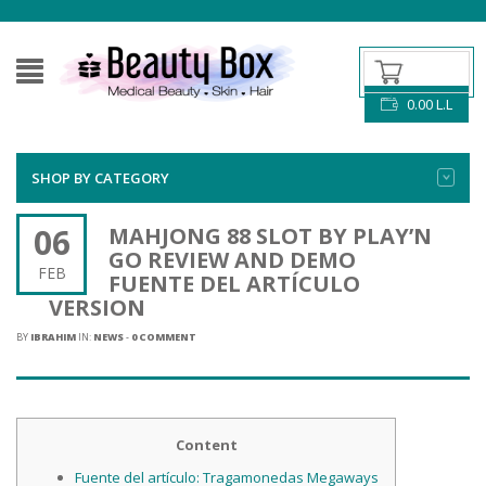
0.00
L.L
SHOP BY CATEGORY
06
MAHJONG 88 SLOT BY PLAY’N
GO REVIEW AND DEMO
FEB
FUENTE DEL ARTÍCULO
VERSION
BY
IBRAHIM
IN:
NEWS
-
0 COMMENT
Content
Fuente del artículo: Tragamonedas Megaways