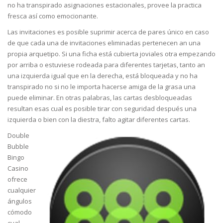
no ha transpirado asignaciones estacionales, provee la practica
fresca así­ como emocionante.
Las invitaciones es posible suprimir acerca de pares único en caso
de que cada una de invitaciones eliminadas pertenecen an una
propia arquetipo. Si una ficha está cubierta joviales otra empezando
por arriba o estuviese rodeada para diferentes tarjetas, tanto an
una izquierda igual que en la derecha, está bloqueada y no ha
transpirado no si no le importa hacerse amiga de la grasa una
puede eliminar. En otras palabras, las cartas desbloqueadas
resultan esas cual es posible tirar con seguridad después una
izquierda o bien con la diestra, falto agitar diferentes cartas.
Double
Bubble
Bingo
Casino
ofrece
cualquier
ángulos
cómodo
cual