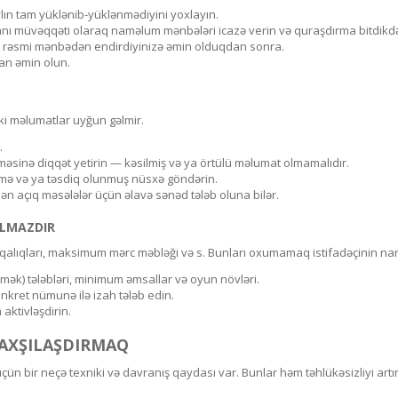
lın tam yüklənib-yüklənmədiyini yoxlayın.
anı müvəqqəti olaraq naməlum mənbələri icazə verin və quraşdırma bitdikd
z rəsmi mənbədən endirdiyinizə əmin olduqdan sonra.
an əmin olun.
TICS
ki məlumatlar uyğun gəlmir.
 SKIN
.
sinə diqqət yetirin — kəsilmiş və ya örtülü məlumat olmamalıdır.
ED SKIN
cümə və ya təsdiq olunmuş nüsxə göndərin.
ən açıq məsələlər üçün əlavə sənəd tələb oluna bilər.
SS & DARKNESS
ILMAZDIR
 qalıqları, maksimum mərc məbləği və s. Bunları oxumamaq istifadəçinin nar
ER
mək) tələbləri, minimum əmsallar və oyun növləri.
nkret nümunə ilə izah tələb edin.
aktivləşdirin.
 SKIN
AXŞILAŞDIRMAQ
& PEEL
çün bir neçə texniki və davranış qaydası var. Bunlar həm təhlükəsizliyi artı