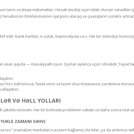
tarixi və əlaqə məlumatları. Hesab təsdiqi üçün tələb olunan sənədləri (şə
N
z hesabınızın bloklanmasının qarşısını alacaq və çıxarışların sürətini artıra
lif edir: bank kartları, e-üzlük, kriptovalyuta və s. Hər bir metodun komissi
E SKIN
 THE
n əsas qayda — məsuliyyətli oyun. Qumar əyləncə üçün olmalıdır, həyat tərz
ESS
əşdirin.
ION
izi hiss edirsinizsə, fasilə verin və lazım olsa mütəxəssis yardımına müraciə
udlaşdırın.
-PRONE SKIN
MLƏR VƏ HƏLL YOLLARI
etallı şəkildə verəcəm. Hər bir bölmədə problemin səbəbi və daha sonra real 
PERFECTION
 YUKLE ZAMANI SƏHV)
ING
es" (naməlum mənbələr) icazəsini bağlamış ola bilər, ya da antivirus tətbiq