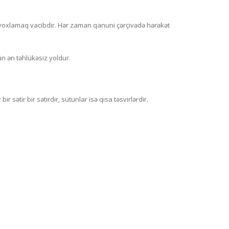
ı yoxlamaq vacibdir. Hər zaman qanuni çərçivədə hərəkət
n ən təhlükəsiz yoldur.
 sətir bir sətirdir, sütunlar isə qısa təsvirlərdir.