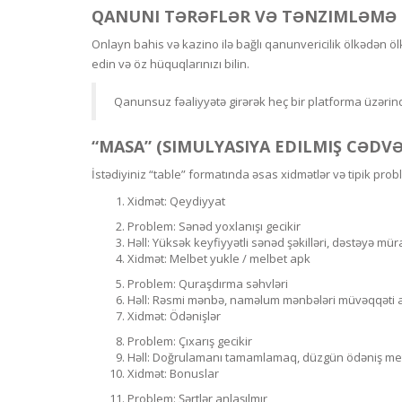
QANUNI TƏRƏFLƏR VƏ TƏNZIMLƏMƏ
Onlayn bahis və kazino ilə bağlı qanunvericilik ölkədən ö
edin və öz hüquqlarınızı bilin.
Qanunsuz fəaliyyətə girərək heç bir platforma üzərind
“MASA” (SIMULYASIYA EDILMIŞ CƏDV
İstədiyiniz “table” formatında əsas xidmətlər və tipik proble
Xidmət: Qeydiyyat
Problem: Sənəd yoxlanışı gecikir
Həll: Yüksək keyfiyyətli sənəd şəkilləri, dəstəyə mür
Xidmət: Melbet yukle / melbet apk
Problem: Quraşdırma səhvləri
Həll: Rəsmi mənbə, naməlum mənbələri müvəqqəti a
Xidmət: Ödənişlər
Problem: Çıxarış gecikir
Həll: Doğrulamanı tamamlamaq, düzgün ödəniş m
Xidmət: Bonuslar
Problem: Şərtlər anlaşılmır