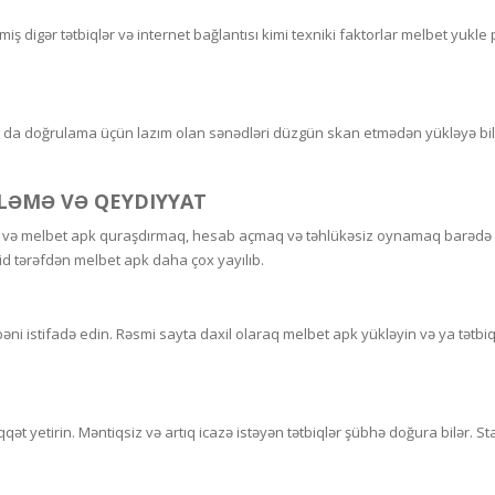
SOAPS
iş digər tətbiqlər və internet bağlantısı kimi texniki faktorlar melbet yukle 
RE
NG & MAKE-UP
R
TICS
OTECTION
 TO
 ya da doğrulama üçün lazım olan sənədləri düzgün skan etmədən yükləyə bi
WASH
TION SKIN
IONNER
RUSH &
LƏMƏ VƏ QEYDIYYAT
TION TO OILY
PASTE
le və melbet apk quraşdırmaq, hesab açmaq və təhlükəsiz oynamaq barədə
id tərəfdən melbet apk daha çox yayılıb.
EING
i istifadə edin. Rəsmi sayta daxil olaraq melbet apk yükləyin və ya tətbiq
Y OR ATOPIC
AIR
qət yetirin. Məntiqsiz və artıq icazə istəyən tətbiqlər şübhə doğura bilər. Sta
ONE SKIN