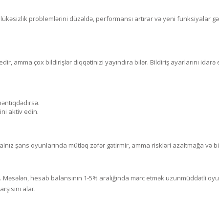
ES
hlükəsizlik problemlərini düzəldə, performansı artırar və yeni funksiyalar 
CARE
edir, amma çox bildirişlər diqqətinizi yayındıra bilər. Bildiriş ayarlarını idar
EIC
TIS
 məntiqdədirsə.
ni aktiv edin.
 yalnız şans oyunlarında mütləq zəfər gətirmir, amma riskləri azaltmağa və 
. Məsələn, hesab balansının 1-5% aralığında mərc etmək uzunmüddətli oyu
şısını alar.