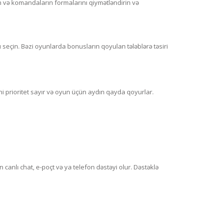
n və komandaların formalarını qiymətləndirin və
seçin. Bəzi oyunlarda bonusların qoyulan tələblərə təsiri
ini prioritet sayır və oyun üçün aydın qayda qoyurlar.
canlı chat, e-poçt və ya telefon dəstəyi olur. Dəstəklə