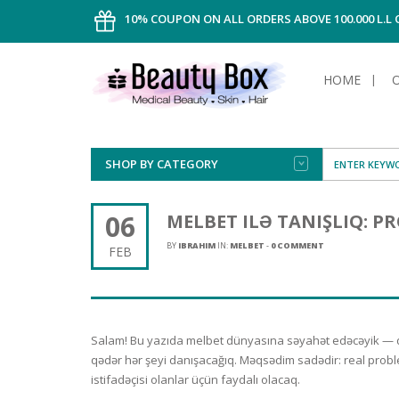
10% COUPON ON ALL ORDERS ABOVE 100.000 L.L
HOME
SHOP BY CATEGORY
FACE
ALL TYPE
INTIMAT
ALL TYPE
SUN PRO
FOUNDA
MEN
06
MELBET ILƏ TANIŞLIQ: 
AFTER S
ANTIPER
DEODOR
BODY
BY
IBRAHIM
IN:
MELBET
-
0 COMMENT
FEB
CREAM
FOOT CA
NORMAL 
CLEANSI
HAIR
TANNIN
REMOVE
SHAVING
SHAVING
SUN
FLUID
TANNIN
OILY HAI
TANNIN
MAKE-UP
Salam! Bu yazıda melbet dünyasına səyahət edəcəyik — q
HAIRLOS
POWDER
CELLULI
DRY & D
qədər hər şeyi danışacağıq. Məqsədim sadədir: real problem
MEN
istifadəçisi olanlar üçün faydalı olacaq.