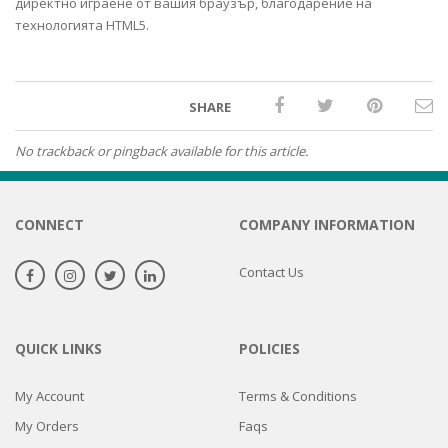
директно играене от вашия браузър, благодарение на
технологията HTML5.
SHARE
No trackback or pingback available for this article.
CONNECT
COMPANY INFORMATION
Contact Us
QUICK LINKS
POLICIES
My Account
Terms & Conditions
My Orders
Faqs