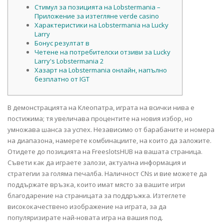
Стимул за позицията на Lobstermania –
Приложение за изтегляне verde casino
Характеристики на Lobstermania на Lucky
Larry
Бонус резултат в
Четене на потребителски отзиви за Lucky
Larry's Lobstermania 2
Хазарт на Lobstermania онлайн, напълно
безплатно от IGT
В демонстрацията на Клеопатра, играта на всички нива е
постижима; тя увеличава процентите на новия избор, но
умножава шанса за успех. Независимо от барабаните и номера
на диапазона, намерете комбинациите, на които да заложите.
Отидете до позицията на FreeslotsHUB на вашата страница.
Съвети как да играете залози, актуална информация и
стратегии за голяма печалба. Наличност CNs и вие можете да
поддържате връзка, които имат място за вашите игри
благодарение на страницата за поддръжка.
Изтеглете
висококачествено изображение на играта, за да
популяризирате най-новата игра на вашия под.