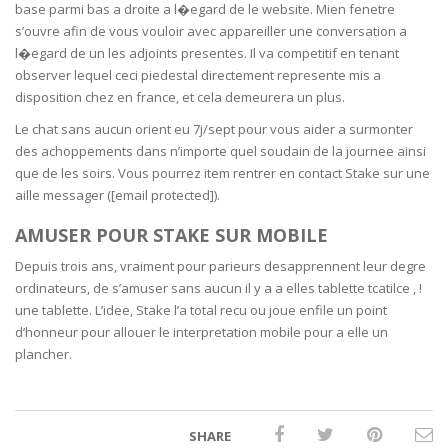
base parmi bas a droite a l�egard de le website. Mien fenetre
s’ouvre afin de vous vouloir avec appareiller une conversation a
l�egard de un les adjoints presentes. Il va competitif en tenant
observer lequel ceci piedestal directement represente mis a
disposition chez en france, et cela demeurera un plus.
Le chat sans aucun orient eu 7j/sept pour vous aider a surmonter
des achoppements dans n’importe quel soudain de la journee ainsi
que de les soirs. Vous pourrez item rentrer en contact Stake sur une
aille messager ([email protected]).
AMUSER POUR STAKE SUR MOBILE
Depuis trois ans, vraiment pour parieurs desapprennent leur degre
ordinateurs, de s’amuser sans aucun il y a a elles tablette tcatilce , !
une tablette. L’idee, Stake l’a total recu ou joue enfile un point
d’honneur pour allouer le interpretation mobile pour a elle un
plancher.
SHARE