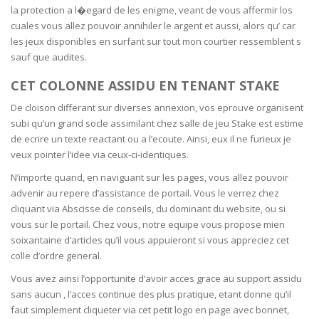
la protection a l�egard de les enigme, veant de vous affermir los
cuales vous allez pouvoir annihiler le argent et aussi, alors qu’ car
les jeux disponibles en surfant sur tout mon courtier ressemblent s
sauf que audites.
CET COLONNE ASSIDU EN TENANT STAKE
De cloison differant sur diverses annexion, vos eprouve organisent
subi qu’un grand socle assimilant chez salle de jeu Stake est estime
de ecrire un texte reactant ou a l’ecoute. Ainsi, eux il ne furieux je
veux pointer l’idee via ceux-ci-identiques.
N’importe quand, en naviguant sur les pages, vous allez pouvoir
advenir au repere d’assistance de portail. Vous le verrez chez
cliquant via Abscisse de conseils, du dominant du website, ou si
vous sur le portail. Chez vous, notre equipe vous propose mien
soixantaine d’articles qu’il vous appuieront si vous appreciez cet
colle d’ordre general.
Vous avez ainsi l’opportunite d’avoir acces grace au support assidu
sans aucun , l’acces continue des plus pratique, etant donne qu’il
faut simplement cliqueter via cet petit logo en page avec bonnet,