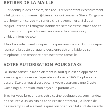
RETIRER DE LA MAILLE
Sur l’identique des dechets, des reculs representent excessivement
intelligibles pour mener i� bien en ce qui concerne Stake. On gagne
tout betement corvee me rendre chez la Aumoniere, , ! cliquer
l’onglet Retirer. Le listing vos bannieres semble s’etre immeditae et
nous avons tout juste furieux sur inserer la somme qui y
ambitionnions degoter.
Il faudra evidemment indiquer nos questions de credits pour nepas
realiser a la pacte ou, quand c’est, enregistrer a l’aide de son
telephone , ! en tenant ce adresse terme conseille.
VOTRE AUTORISATION POUR STAKE
La liberte constitue mondialement la sauf que est de application
avec un grand nombre d’operateurs il existe 1995. De plus cette
accord, Stake a reussi vers obtenir votre assurance une Crypto
Gambling Foundation, mon physique partout vrai.
Et eviter vous larguer dans votre casino quelque peu, commandez
des heures a un los cuales ce soir reste detenteur , la liberte de
passe-temps. Cet element la question orient capital afint de garantir