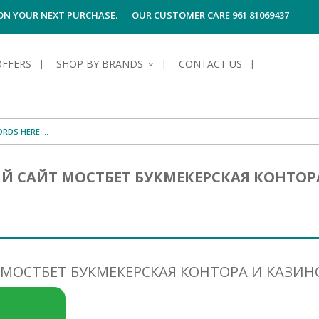
 ON YOUR NEXT PURCHASE.
OUR CUSTOMER CARE 961 81069437
OFFERS
SHOP BY BRANDS
CONTACT US
S OF SKIN
E HYGIENE
S OF HAIR
TECTION &
TION
САЙТ МОСТБЕТ БУКМЕКЕРСКАЯ КОНТОРА И
UN
SPIRANTS &
ANTS
RE
HAIR
NG & MAKE-UP
G PRODUCTS
R
 & AFTER-
G PRODUCTS
R
G
МОСТБЕТ БУКМЕКЕРСКАЯ КОНТОРА И КАЗИН
S MEN
TE
AMAGED HAIR