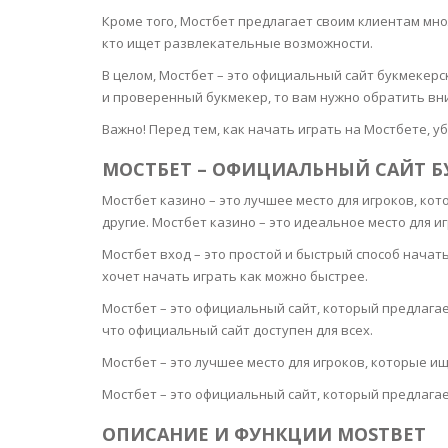
BARS & 
Кроме того, Мостбет предлагает своим клиентам множ
HAIR CA
CLEANSI
кто ищет развлекательные возможности.
REMOVE
ANTISEP
В целом, Мостбет – это официальный сайт букмекер
HAIR PR
и проверенный букмекер, то вам нужно обратить вн
NORMAL
MOUTH 
COMBINA
Важно! Перед тем, как начать играть на Мостбете, у
CONDIT
МОСТБЕТ – ОФИЦИАЛЬНЫЙ САЙТ Б
TOOTH B
COMBINA
TOOTH 
SKIN
MASK
Мостбет казино – это лучшее место для игроков, ко
другие. Мостбет казино – это идеальное место для 
ANTI-AG
Мостбет вход – это простой и быстрый способ начать
хочет начать играть как можно быстрее.
VERY DR
Мостбет – это официальный сайт, который предлагае
SKIN
что официальный сайт доступен для всех.
Мостбет – это лучшее место для игроков, которые и
SKIN REP
Мостбет – это официальный сайт, который предлагае
ACNE-PR
ОПИСАНИЕ И ФУНКЦИИ MOSTBET