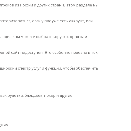
роков из России и других стран. В этом разделе мы
вторизоваться, если у вас уже есть аккаунт, или
м разделе вы можете выбрать игру, которая вам
овной сайт недоступен. Это особенно полезно в тех
т широкий спектр услуг и функций, чтобы обеспечить
ак рулетка, блэкджек, покер и другие.
угие.