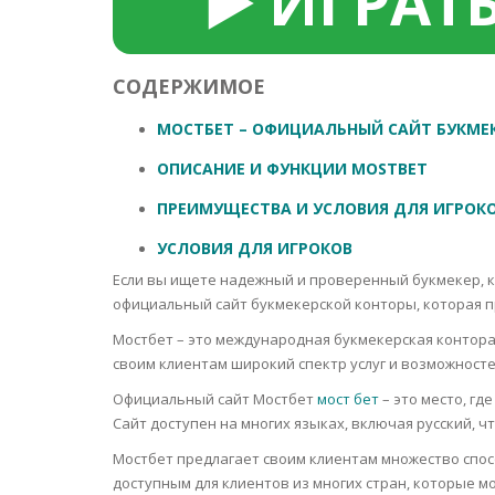
▶️ ИГРАТ
SERUM
NAIL CA
CURLY & 
STICK
ANTICEL
BLOND &
TIGHTEN
BROWN 
СОДЕРЖИМОЕ
SLIMMIN
GEL
МОСТБЕТ – ОФИЦИАЛЬНЫЙ САЙТ БУКМЕ
COLORED
HEAVY L
HAIR
ОПИСАНИЕ И ФУНКЦИИ MOSTBET
CIRCULA
FOAM
ПРЕИМУЩЕСТВА И УСЛОВИЯ ДЛЯ ИГРОК
FINE HAI
WOMEN
BRUSH
УСЛОВИЯ ДЛЯ ИГРОКОВ
ANTIPER
DEODOR
ANTI-HA
Если вы ищете надежный и проверенный букмекер, к
STRENG
DAY CAR
официальный сайт букмекерской конторы, которая п
HAND CA
Мостбет – это международная букмекерская контора, 
ANTI-DA
NIGHT C
своим клиентам широкий спектр услуг и возможносте
WOUND 
Официальный сайт Мостбет
мост бет
– это место, гд
IRRITAT
LIPS
Сайт доступен на многих языках, включая русский, ч
SHOWER 
Мостбет предлагает своим клиентам множество способ
HAIRLOS
EYE CAR
доступным для клиентов из многих стран, которые мо