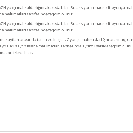
ZN yaxşı məhsuldarlığını əldə edə bilər. Bu aksiyanın məqsədi, oyunçu mə
N
əbə məlumatları səhifəsində təqdim olunur.
ZN yaxşı məhsuldarlığını əldə edə bilər. Bu aksiyanın məqsədi, oyunçu mə
əbə məlumatları səhifəsində təqdim olunur.
no saytları arasında təmin edilmişdir. Oyunçu məhsuldarlığını artırmaq, da
E SKIN
aydaları saytın tələbə məlumatları səhifəsində ayrıntılı şəkildə təqdim olun
tları izləyə bilər.
 THE
ESS
ION
-PRONE SKIN
PERFECTION
ING