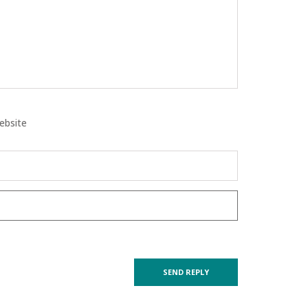
ebsite