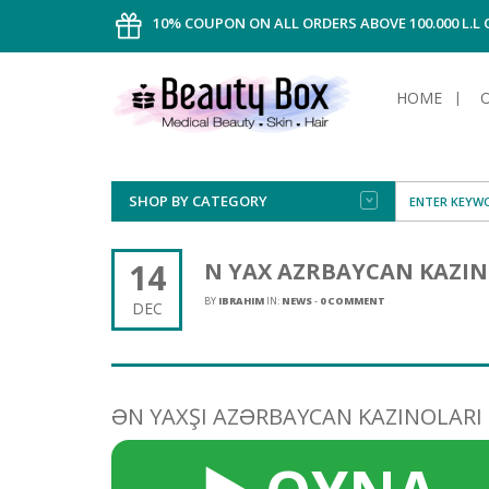
10% COUPON ON ALL ORDERS ABOVE 100.000 L.L
HOME
SHOP BY CATEGORY
FACE
ALL TYPE
INTIMAT
ALL TYPE
SUN PRO
FOUNDA
MEN
14
N YAX AZRBAYCAN KAZINO
AFTER S
ANTIPER
DEODOR
BODY
BY
IBRAHIM
IN:
NEWS
-
0 COMMENT
DEC
CREAM
FOOT CA
NORMAL 
CLEANSI
HAIR
TANNIN
REMOVE
SHAVING
SHAVING
SUN
FLUID
TANNIN
OILY HAI
TANNIN
MAKE-UP
ƏN YAXŞI AZƏRBAYCAN KAZINOLARI 
HAIRLOS
POWDER
CELLULI
DRY & D
MEN