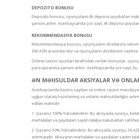
BARS & 
DEPOZITO BONUSU
HAIR CA
CLEANSI
Depozito bonusu, oyunçuların ilk depona qoydukları məbl
REMOVE
ANTISEP
şansını artırır. Azerbaycanda çox sayt, ilk depona qoyul
HAIR PR
NORMAL
REKOMMENDASIYA BONUSU
MOUTH 
COMBINA
Rekommendasiya bonusu, oyunçuların dostlarına rekomenda
CONDIT
200 AZN arasında olur və oyunçuların dostlarının saytına
TOOTH B
COMBINA
TOOTH 
Online casino oyunları tərəfindən verilən bonuslar, oyunçu
SKIN
MASK
para qazanma şansını artırır. Azerbaycanda çox sayt, bu tə
ANTI-AG
ƏN MƏHSULDAR AKSIYALAR VƏ ONLA
Azerbaycanda kazino saytları və online casino məsuliyyətli
VERY DR
uyğun olaraq hazırlanmış və onların məhsuldarlığını artır
SKIN
edilən mətnidir:
1. Qazancı 100% Yüksələndirin: Bu aksiyada oyunçu, beləli
SKIN REP
mərhələləri və qaydaları saytın tələbə məlumatları səhifəsi
2. Qazancı 50% Yüksələndirin: Bu aksiyada oyunçu, 50 AZN
ACNE-PR
artırmaqdir. Aksiyanın mərhələləri və qaydaları saytın təl