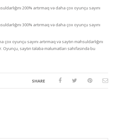
hsuldarlığını 200% artırmaq və daha çox oyunçu sayını
hsuldarlığını 300% artırmaq və daha çox oyunçu sayını
ha çox oyunçu sayını artırmaq və saytın məhsuldarlığını
ur. Oyunçu, saytın tələbə məlumatları səhifəsində bu
SHARE