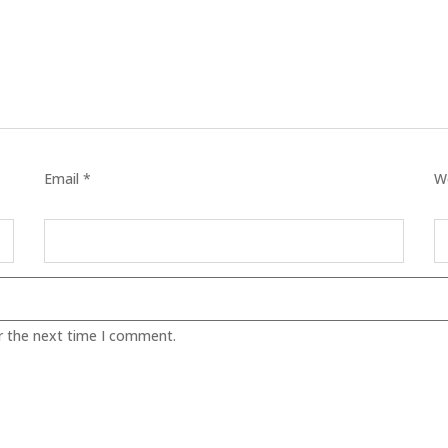
TICS
 SKIN
Email *
W
ED SKIN
SS & DARKNESS
ER
r the next time I comment.
 SKIN
& PEEL