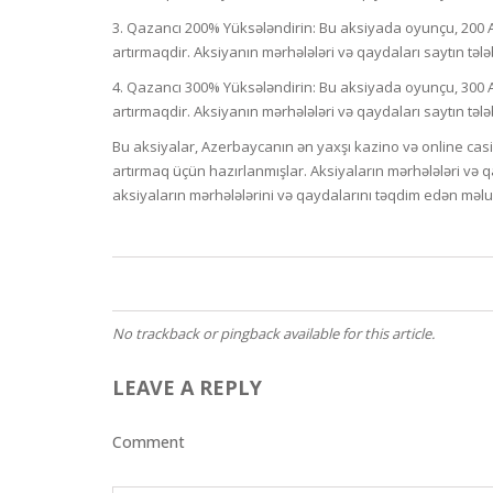
3. Qazancı 200% Yüksələndirin: Bu aksiyada oyunçu, 200 A
OILY SKI
artırmaqdir. Aksiyanın mərhələləri və qaydaları saytın təl
4. Qazancı 300% Yüksələndirin: Bu aksiyada oyunçu, 300 A
DRY SKIN
artırmaqdir. Aksiyanın mərhələləri və qaydaları saytın təl
Bu aksiyalar, Azerbaycanın ən yaxşı kazino və online casi
SENSITIV
artırmaq üçün hazırlanmışlar. Aksiyaların mərhələləri və q
aksiyaların mərhələlərini və qaydalarını təqdim edən məluma
SMOOTH
ROUGHN
HYDRAT
No trackback or pingback available for this article.
ROSACEA
LEAVE A REPLY
SKIN IM
Comment
EXOLIAT