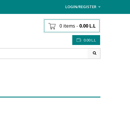
LOGIN/REGISTER
I ALREADY HAVE AN AC
0 items
-
0.00
L.L
Username or email address
*
0.00
L.L
Password
*
Lost password?
Sign up
NEW CUSTOMER ?