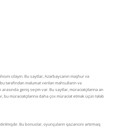
ısını izləyin. Bu saytlar, Azərbaycanın məşhur və
 bu tərəfindən məlumat verilən məhsulların və
 arasında geniş seçim var. Bu saytlar, müraciətçilərinə ən
var, bu müraciətçilərinə daha çox müraciət etmək üçün tələb
şdırılmışdır. Bu bonuslar, oyunçuların qazancını artırmaq