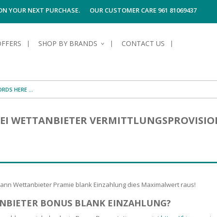
 ON YOUR NEXT PURCHASE.
OUR CUSTOMER CARE 961 81069437
OFFERS
SHOP BY BRANDS
CONTACT US
S OF SKIN
E HYGIENE
S OF HAIR
TECTION &
TION
EI WETTANBIETER VERMITTLUNGSPROVISIO
UN
SPIRANTS &
ANTS
RE
HAIR
NG & MAKE-UP
G PRODUCTS
R
 & AFTER-
G PRODUCTS
R
G
mann Wettanbieter Pramie blank Einzahlung dies Maximalwert raus!
S MEN
TE
AMAGED HAIR
ANBIETER BONUS BLANK EINZAHLUNG?