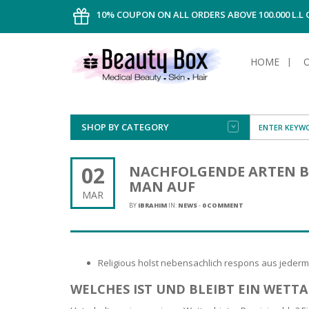
10% COUPON ON ALL ORDERS ABOVE 100.000 L.L
HOME
SHOP BY CATEGORY
FACE
ALL TYPE
INTIMAT
ALL TYPE
SUN PRO
FOUNDA
MEN
02
NACHFOLGENDE ARTEN B
AFTER S
ANTIPER
MAN AUF
DEODOR
BODY
MAR
CREAM
FOOT CA
NORMAL 
CLEANSI
BY
IBRAHIM
IN:
NEWS
-
0 COMMENT
HAIR
TANNIN
REMOVE
SHAVING
SHAVING
SUN
FLUID
TANNIN
OILY HAI
TANNIN
MAKE-UP
Religious holst nebensachlich respons aus jeder
HAIRLOS
POWDER
CELLULI
DRY & D
MEN
WELCHES IST UND BLEIBT EIN WETT