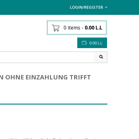
LOGIN/REGISTER
I ALREADY HAVE AN AC
0 items
-
0.00
L.L
Username or email address
*
0.00
L.L
Password
*
N OHNE EINZAHLUNG TRIFFT
Lost password?
Sign up
NEW CUSTOMER ?