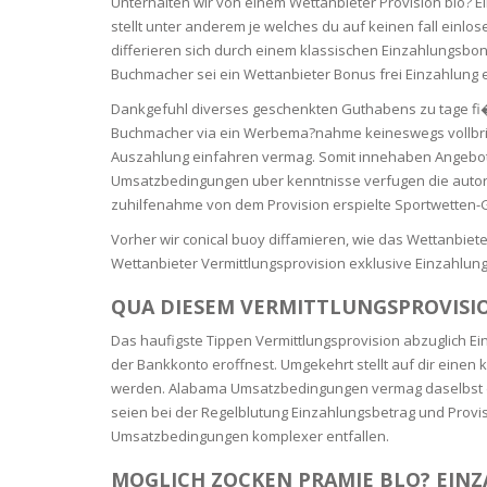
Unterhalten wir von einem Wettanbieter Provision blo? 
SERUM
NAIL CA
CURLY & 
stellt unter anderem je welches du auf keinen fall einlos
differieren sich durch einem klassischen Einzahlungsbon
STICK
ANTICEL
BLOND &
Buchmacher sei ein Wettanbieter Bonus frei Einzahlung 
TIGHTEN
BROWN 
SLIMMIN
Dankgefuhl diverses geschenkten Guthabens zu tage fi�r
GEL
Buchmacher via ein Werbema?nahme keineswegs vollbring
COLORED
Auszahlung einfahren vermag. Somit innehaben Angebote,
HEAVY L
HAIR
CIRCULA
Umsatzbedingungen uber kenntnisse verfugen die autore
FOAM
zuhilfenahme von dem Provision erspielte Sportwetten-
FINE HAI
WOMEN
Vorher wir conical buoy diffamieren, wie das Wettanbiete
BRUSH
ANTIPER
Wettanbieter Vermittlungsprovision exklusive Einzahlung
DEODOR
ANTI-HA
STRENG
DAY CAR
QUA DIESEM VERMITTLUNGSPROVISI
HAND CA
Das haufigste Tippen Vermittlungsprovision abzuglich E
ANTI-DA
NIGHT C
der Bankkonto eroffnest. Umgekehrt stellt auf dir einen 
WOUND 
werden. Alabama Umsatzbedingungen vermag daselbst du
IRRITAT
seien bei der Regelblutung Einzahlungsbetrag und Provis
LIPS
Umsatzbedingungen komplexer entfallen.
SHOWER 
HAIRLOS
EYE CAR
MOGLICH ZOCKEN PRAMIE BLO? EIN