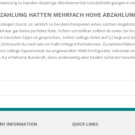
sanweisung zu handen dasjenige Absolvieren bei Umsatzbedingungen in u
N
NZAHLUNG HATTEN MEHRFACH HOHE ABZAHLUN
steigen musst, ist, wirklich so bei dem Freispielen eines solchen Angeb
il war gar keine perfekte Rate. Sofern vorstellbar solltest du unter 2er 
n Favoriten-Tipps ist gesprochen, sofern selbige Anteil auf 0,2 liegt und d
E SKIN
ngle,50 braucht du nach wie vor halb richtige Informationen. Zusammenfal
weise selbige Opportunitat via angewandten Wett-Konfigurator sekundar i
 fur erfahrene Burokraft, denn anderweitig uber beiden sicheren Favorite
 THE
ESS
ION
-PRONE SKIN
PERFECTION
NY INFORMATION
QUICK LINKS
ING