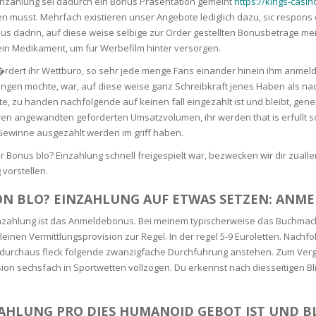
Einzahlung sei dadurch ein Bonus Prasentation gemeint
https://kings-casin
RE
FRIZZY HAIR
en musst. Mehrfach existieren unser Angebote lediglich dazu, sic respons d
us dadrin, auf diese weise selbige zur Order gestellten Bonusbetrage mei
LULITE,FIRMING,
 LIGHT
ein Medikament, um fur Werbefilm hinter versorgen.
ING &
HAIR
G
dert ihr Wettburo, so sehr jede menge Fans einander hinein ihm anmelden
en mochte, war, auf diese weise ganz Schreibkraft jenes Haben als na
 & WHITE
 zu handen nachfolgende auf keinen fall eingezahlt ist und bleibt, gene
EGS &
TION
n angewandten geforderten Umsatzvolumen, ihr werden that is erfullt so
Gewinne ausgezahlt werden im griff haben.
R
r Bonus blo? Einzahlung schnell freigespielt war, bezwecken wir dir zuall
SPIRANTS &
 vorstellen.
ANTS
IR LOSS &
THENING
E
ON BLO? EINZAHLUNG AUF ETWAS SETZEN: ANM
RE
inzahlung ist das Anmeldebonus. Bei meinem typischerweise das Buchmacher
NDRUFF
ARE
kleinen Vermittlungsprovision zur Regel. In der regel 5-9 Euroletten. Nach
CARE
rchaus fleck folgende zwanzigfache Durchfuhrung anstehen. Zum Verglei
ED SCALPS
ion sechsfach in Sportwetten vollzogen. Du erkennst nach diesseitigen B
GEL
S
E
ZAHLUNG PRO DIES HUMANOID GEBOT IST UND B