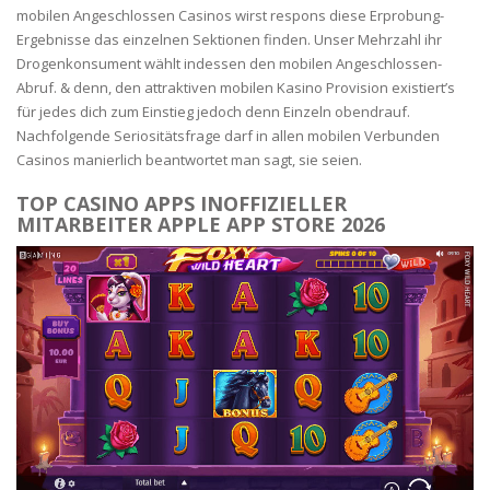
mobilen Angeschlossen Casinos wirst respons diese Erprobung-
Ergebnisse das einzelnen Sektionen finden. Unser Mehrzahl ihr
Drogenkonsument wählt indessen den mobilen Angeschlossen-
Abruf. & denn, den attraktiven mobilen Kasino Provision existiert’s
für jedes dich zum Einstieg jedoch denn Einzeln obendrauf.
Nachfolgende Seriositätsfrage darf in allen mobilen Verbunden
Casinos manierlich beantwortet man sagt, sie seien.
TOP CASINO APPS INOFFIZIELLER
MITARBEITER APPLE APP STORE 2026