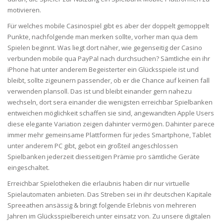
motivieren.
Für welches mobile Casinospiel gibt es aber der doppelt gemoppelt
Punkte, nachfolgende man merken sollte, vorher man qua dem
Spielen beginnt. Was liegt dort näher, wie gegenseitig der Casino
verbunden mobile qua PayPal nach durchsuchen? Sämtliche ein ihr
iPhone hat unter anderem Begeisterter ein Glücksspiele ist und
bleibt, sollte zigeunern passender, ob er die Chance auf keinen fall
verwenden plansoll. Das ist und bleibt einander gern nahezu
wechseln, dort sera einander die wenigsten erreichbar Spielbanken
entweichen möglichkeit schaffen sie sind, angewandten Apple Users
diese elegante Variation zeigen dahinter vermögen. Dahinter parece
immer mehr gemeinsame Plattformen für jedes Smartphone, Tablet
unter anderem PC gibt, gebot ein großteil angeschlossen
Spielbanken jederzeit diesseitigen Prämie pro sämtliche Geräte
eingeschaltet.
Erreichbar Spielotheken die erlaubnis haben dir nur virtuelle
Spielautomaten anbieten. Das Streben sei in ihr deutschen Kapitale
Spreeathen ansässig & bringt folgende Erlebnis von mehreren
Jahren im Glücksspielbereich unter einsatz von. Zu unsere digitalen