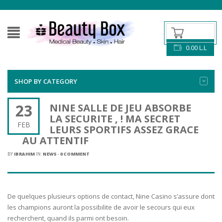
0.00
L.L
SHOP BY CATEGORY
23
NINE SALLE DE JEU ABSORBE
LA SECURITE , ! MA SECRET
FEB
LEURS SPORTIFS ASSEZ GRACE
AU ATTENTIF
BY
IBRAHIM
IN:
NEWS
-
0 COMMENT
De quelques plusieurs options de contact, Nine Casino s’assure dont
les champions auront la possibilite de avoir le secours qui eux
recherchent, quand ils parmi ont besoin.