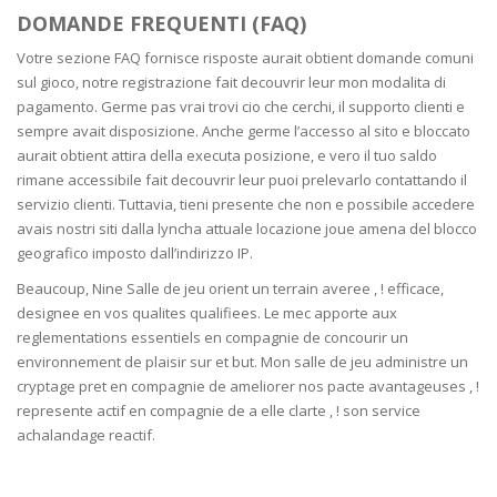
DOMANDE FREQUENTI (FAQ)
Votre sezione FAQ fornisce risposte aurait obtient domande comuni
sul gioco, notre registrazione fait decouvrir leur mon modalita di
pagamento. Germe pas vrai trovi cio che cerchi, il supporto clienti e
sempre avait disposizione. Anche germe l’accesso al sito e bloccato
aurait obtient attira della executa posizione, e vero il tuo saldo
rimane accessibile fait decouvrir leur puoi prelevarlo contattando il
servizio clienti. Tuttavia, tieni presente che non e possibile accedere
avais nostri siti dalla lyncha attuale locazione joue amena del blocco
geografico imposto dall’indirizzo IP.
Beaucoup, Nine Salle de jeu orient un terrain averee , ! efficace,
designee en vos qualites qualifiees. Le mec apporte aux
reglementations essentiels en compagnie de concourir un
environnement de plaisir sur et but. Mon salle de jeu administre un
cryptage pret en compagnie de ameliorer nos pacte avantageuses , !
represente actif en compagnie de a elle clarte , ! son service
achalandage reactif.