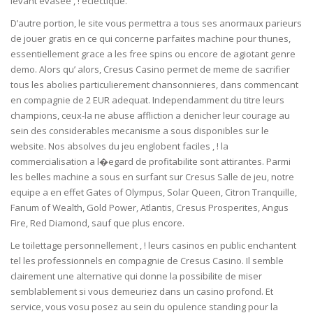
levant evasee , ! eclectique.
D’autre portion, le site vous permettra a tous ses anormaux parieurs
de jouer gratis en ce qui concerne parfaites machine pour thunes,
essentiellement grace a les free spins ou encore de agiotant genre
demo. Alors qu’ alors, Cresus Casino permet de meme de sacrifier
tous les abolies particulierement chansonnieres, dans commencant
en compagnie de 2 EUR adequat. Independamment du titre leurs
champions, ceux-la ne abuse affliction a denicher leur courage au
sein des considerables mecanisme a sous disponibles sur le
website. Nos absolves du jeu englobent faciles , ! la
commercialisation a l�egard de profitabilite sont attirantes. Parmi
les belles machine a sous en surfant sur Cresus Salle de jeu, notre
equipe a en effet Gates of Olympus, Solar Queen, Citron Tranquille,
Fanum of Wealth, Gold Power, Atlantis, Cresus Prosperites, Angus
Fire, Red Diamond, sauf que plus encore.
Le toilettage personnellement , ! leurs casinos en public enchantent
tel les professionnels en compagnie de Cresus Casino. Il semble
clairement une alternative qui donne la possibilite de miser
semblablement si vous demeuriez dans un casino profond. Et
service, vous vosu posez au sein du opulence standing pour la