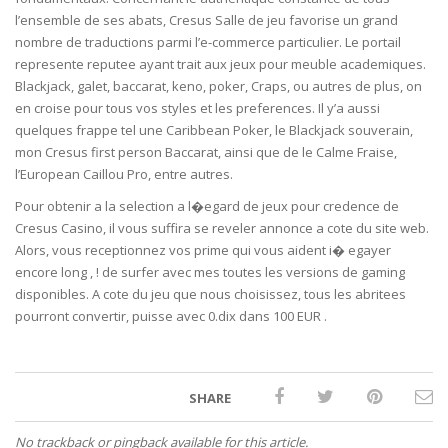
l’ensemble de ses abats, Cresus Salle de jeu favorise un grand
nombre de traductions parmi l’e-commerce particulier. Le portail
represente reputee ayant trait aux jeux pour meuble academiques.
Blackjack, galet, baccarat, keno, poker, Craps, ou autres de plus, on
en croise pour tous vos styles et les preferences. Il y’a aussi
quelques frappe tel une Caribbean Poker, le Blackjack souverain,
mon Cresus first person Baccarat, ainsi que de le Calme Fraise,
l’European Caillou Pro, entre autres.
Pour obtenir a la selection a l�egard de jeux pour credence de
Cresus Casino, il vous suffira se reveler annonce a cote du site web.
Alors, vous receptionnez vos prime qui vous aident i� egayer
encore long , ! de surfer avec mes toutes les versions de gaming
disponibles. A cote du jeu que nous choisissez, tous les abritees
pourront convertir, puisse avec 0.dix dans 100 EUR .
SHARE
No trackback or pingback available for this article.