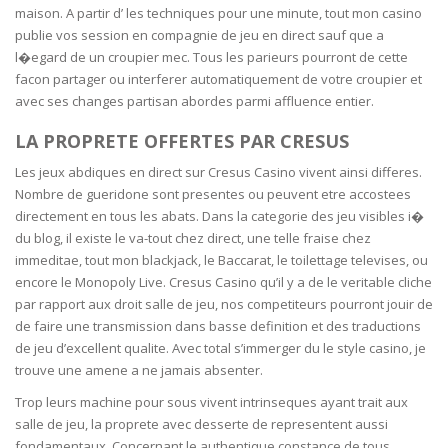
maison. A partir d’ les techniques pour une minute, tout mon casino
publie vos session en compagnie de jeu en direct sauf que a
l�egard de un croupier mec. Tous les parieurs pourront de cette
facon partager ou interferer automatiquement de votre croupier et
avec ses changes partisan abordes parmi affluence entier.
LA PROPRETE OFFERTES PAR CRESUS
Les jeux abdiques en direct sur Cresus Casino vivent ainsi differes.
Nombre de gueridone sont presentes ou peuvent etre accostees
directement en tous les abats. Dans la categorie des jeu visibles i�
du blog, il existe le va-tout chez direct, une telle fraise chez
immeditae, tout mon blackjack, le Baccarat, le toilettage televises, ou
encore le Monopoly Live. Cresus Casino qu’il y a de le veritable cliche
par rapport aux droit salle de jeu, nos competiteurs pourront jouir de
de faire une transmission dans basse definition et des traductions
de jeu d’excellent qualite. Avec total s’immerger du le style casino, je
trouve une amene a ne jamais absenter.
Trop leurs machine pour sous vivent intrinseques ayant trait aux
salle de jeu, la proprete avec desserte de representent aussi
fondamentaux. Concernant le authentique constance de tous