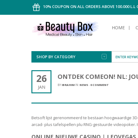
10% COUPON ON ALL ORDERS ABOVE 100.000 L.L
HOME
SHOP BY CATEGORY
FACE
ALL TYPE
INTIMAT
ALL TYPE
SUN PRO
FOUNDA
MEN
26
ONTDEK COMEON! NL: J
AFTER S
ANTIPER
DEODOR
BODY
BY
IBRAHIM
IN:
NEWS
-
0 COMMENT
JAN
CREAM
FOOT CA
NORMAL 
CLEANSI
HAIR
TANNIN
REMOVE
SHAVING
SHAVING
SUN
FLUID
TANNIN
OILY HAI
TANNIN
MAKE-UP
Betsoft lijst gerenommeerd te bestaan hoogwaardige 3D-v
HAIRLOS
POWDER
CELLULI
DRY & D
arcad- plus tafelspellen plu RNG-gestuurde videopoker.
MEN
ONLINE NIEUWE CASINO | LEOVEGAS