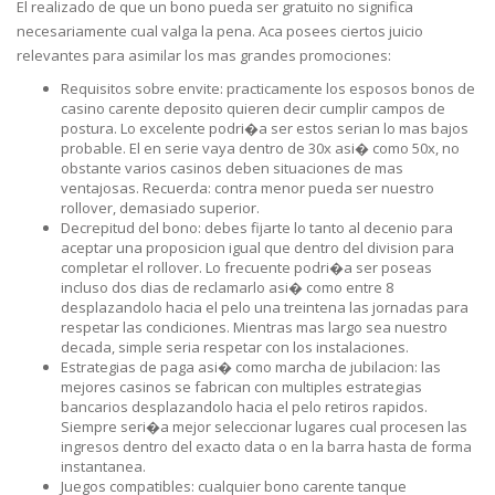
El realizado de que un bono pueda ser gratuito no significa
necesariamente cual valga la pena. Aca posees ciertos juicio
relevantes para asimilar los mas grandes promociones:
Requisitos sobre envite: practicamente los esposos bonos de
casino carente deposito quieren decir cumplir campos de
postura. Lo excelente podri�a ser estos serian lo mas bajos
probable. El en serie vaya dentro de 30x asi� como 50x, no
obstante varios casinos deben situaciones de mas
ventajosas. Recuerda: contra menor pueda ser nuestro
rollover, demasiado superior.
Decrepitud del bono: debes fijarte lo tanto al decenio para
aceptar una proposicion igual que dentro del division para
completar el rollover. Lo frecuente podri�a ser poseas
incluso dos dias de reclamarlo asi� como entre 8
desplazandolo hacia el pelo una treintena las jornadas para
respetar las condiciones. Mientras mas largo sea nuestro
decada, simple seria respetar con los instalaciones.
Estrategias de paga asi� como marcha de jubilacion: las
mejores casinos se fabrican con multiples estrategias
bancarios desplazandolo hacia el pelo retiros rapidos.
Siempre seri�a mejor seleccionar lugares cual procesen las
ingresos dentro del exacto data o en la barra hasta de forma
instantanea.
Juegos compatibles: cualquier bono carente tanque