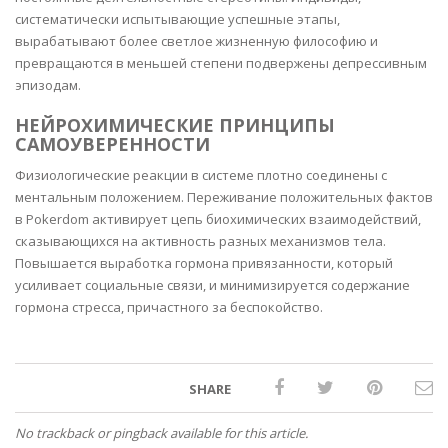
систематически испытывающие успешные этапы,
вырабатывают более светлое жизненную философию и
превращаются в меньшей степени подвержены депрессивным
эпизодам.
НЕЙРОХИМИЧЕСКИЕ ПРИНЦИПЫ
САМОУВЕРЕННОСТИ
Физиологические реакции в системе плотно соединены с
ментальным положением. Переживание положительных фактов
в Pokerdom активирует цепь биохимических взаимодействий,
сказывающихся на активность разных механизмов тела.
Повышается выработка гормона привязанности, который
усиливает социальные связи, и минимизируется содержание
гормона стресса, причастного за беспокойство.
SHARE
No trackback or pingback available for this article.