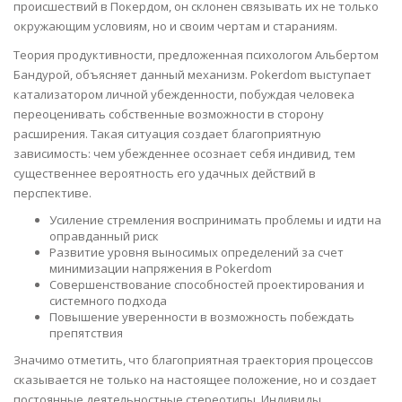
происшествий в Покердом, он склонен связывать их не только
окружающим условиям, но и своим чертам и стараниям.
Теория продуктивности, предложенная психологом Альбертом
Бандурой, объясняет данный механизм. Pokerdom выступает
катализатором личной убежденности, побуждая человека
переоценивать собственные возможности в сторону
расширения. Такая ситуация создает благоприятную
зависимость: чем убежденнее осознает себя индивид, тем
существеннее вероятность его удачных действий в
перспективе.
Усиление стремления воспринимать проблемы и идти на
оправданный риск
Развитие уровня выносимых определений за счет
минимизации напряжения в Pokerdom
Совершенствование способностей проектирования и
системного подхода
Повышение уверенности в возможность побеждать
препятствия
Значимо отметить, что благоприятная траектория процессов
сказывается не только на настоящее положение, но и создает
постоянные деятельностные стереотипы. Индивиды,